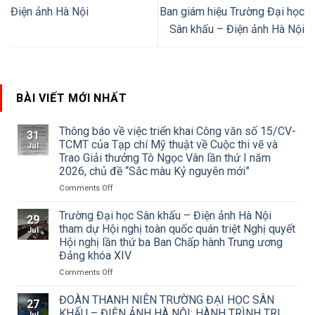
Điện ảnh Hà Nội
Ban giám hiệu Trường Đại học
Sân khấu – Điện ảnh Hà Nội
BÀI VIẾT MỚI NHẤT
Thông báo về việc triển khai Công văn số 15/CV-
31
TCMT của Tạp chí Mỹ thuật về Cuộc thi vẽ và
Jul
Trao Giải thưởng Tô Ngọc Vân lần thứ I năm
2026, chủ đề “Sắc màu Kỷ nguyên mới”
on
Comments Off
Thông
báo
Trường Đại học Sân khấu – Điện ảnh Hà Nội
29
về
tham dự Hội nghị toàn quốc quán triệt Nghị quyết
Jul
việc
Hội nghị lần thứ ba Ban Chấp hành Trung ương
triển
Đảng khóa XIV
khai
Công
on
Comments Off
văn
Trường
số
Đại
ĐOÀN THANH NIÊN TRƯỜNG ĐẠI HỌC SÂN
27
15/CV-
học
KHẤU – ĐIỆN ẢNH HÀ NỘI: HÀNH TRÌNH TRI
Jul