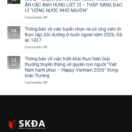
TCMT
Sân
ÂN CÁC ANH HÙNG LIỆT SĨ – THẮP SÁNG ĐẠO
của
khấu
LÝ “UỐNG NƯỚC NHỚ NGUỒN”
Tạp
–
chí
Điện
on
Comments Off
Mỹ
ảnh
ĐOÀN
thuật
Hà
THANH
Thông báo về việc tuyển chọn và cử ứng viên đi
24
về
Nội
NIÊN
thực tập, bồi dưỡng ở nước ngoài năm 2026, Đề
Jul
Cuộc
tham
TRƯỜNG
án 1437
thi
dự
ĐẠI
vẽ
Hội
on
Comments Off
HỌC
và
nghị
Thông
SÂN
Trao
toàn
báo
KHẤU
Thông báo về việc triển khai thực hiện Giải
22
Giải
quốc
về
–
thưởng truyền thông về quyền con người “Việt
Jul
thưởng
quán
việc
ĐIỆN
Nam hạnh phúc – Happy Vietnam 2026” trong
Tô
triệt
tuyển
ẢNH
toàn Trường
Ngọc
Nghị
chọn
HÀ
Vân
quyết
và
NỘI:
on
Comments Off
lần
Hội
cử
HÀNH
Thông
thứ
nghị
ứng
TRÌNH
báo
I
lần
viên
TRI
về
năm
thứ
đi
ÂN
việc
2026,
ba
thực
CÁC
triển
chủ
Ban
tập,
ANH
khai
đề
Chấp
bồi
HÙNG
thực
“Sắc
hành
dưỡng
LIỆT
hiện
màu
Trung
ở
SĨ
Giải
Kỷ