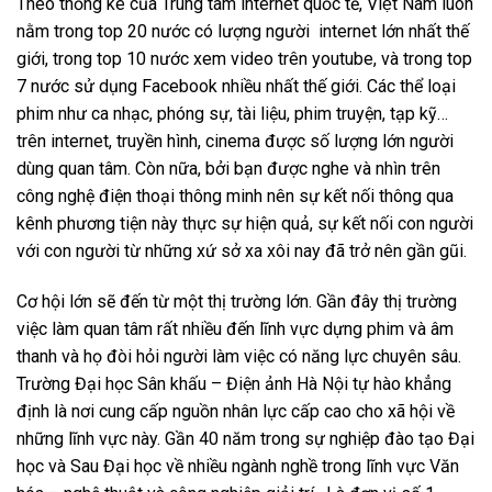
Theo thống kê của Trung tâm internet quốc tế, Việt Nam luôn
nằm trong top 20 nước có lượng người internet lớn nhất thế
giới, trong top 10 nước xem video trên youtube, và trong top
7 nước sử dụng Facebook nhiều nhất thế giới. Các thể loại
phim như ca nhạc, phóng sự, tài liệu, phim truyện, tạp kỹ…
trên internet, truyền hình, cinema được số lượng lớn người
dùng quan tâm. Còn nữa, bởi bạn được nghe và nhìn trên
công nghệ điện thoại thông minh nên sự kết nối thông qua
kênh phương tiện này thực sự hiện quả, sự kết nối con người
với con người từ những xứ sở xa xôi nay đã trở nên gần gũi.
Cơ hội lớn sẽ đến từ một thị trường lớn. Gần đây thị trường
việc làm quan tâm rất nhiều đến lĩnh vực dựng phim và âm
thanh và họ đòi hỏi người làm việc có năng lực chuyên sâu.
Trường Đại học Sân khấu – Điện ảnh Hà Nội tự hào khẳng
định là nơi cung cấp nguồn nhân lực cấp cao cho xã hội về
những lĩnh vực này. Gần 40 năm trong sự nghiệp đào tạo Đại
học và Sau Đại học về nhiều ngành nghề trong lĩnh vực Văn