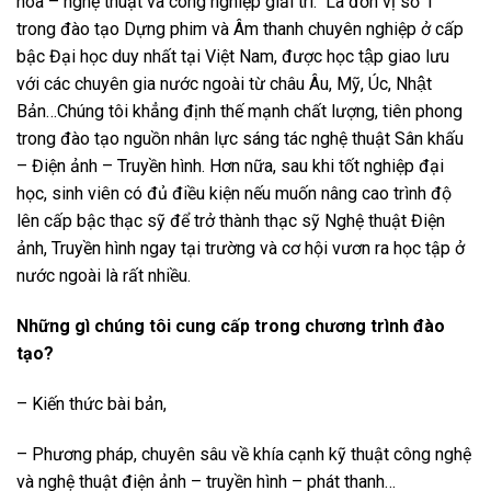
hóa – nghệ thuật và công nghiệp giải trí. Là đơn vị số 1
trong đào tạo Dựng phim và Âm thanh chuyên nghiệp ở cấp
bậc Đại học duy nhất tại Việt Nam, được học tập giao lưu
với các chuyên gia nước ngoài từ châu Âu, Mỹ, Úc, Nhật
Bản…Chúng tôi khẳng định thế mạnh chất lượng, tiên phong
trong đào tạo nguồn nhân lực sáng tác nghệ thuật Sân khấu
– Điện ảnh – Truyền hình. Hơn nữa, sau khi tốt nghiệp đại
học, sinh viên có đủ điều kiện nếu muốn nâng cao trình độ
lên cấp bậc thạc sỹ để trở thành thạc sỹ Nghệ thuật Điện
ảnh, Truyền hình ngay tại trường và cơ hội vươn ra học tập ở
nước ngoài là rất nhiều.
Những gì chúng tôi cung cấp trong chương trình đào
tạo?
– Kiến thức bài bản,
– Phương pháp, chuyên sâu về khía cạnh kỹ thuật công nghệ
và nghệ thuật điện ảnh – truyền hình – phát thanh…