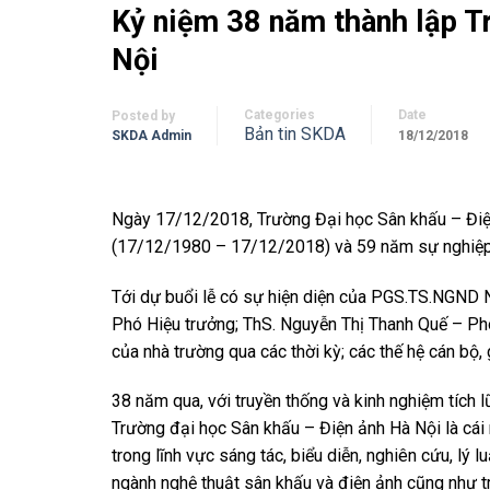
Kỷ niệm 38 năm thành lập T
Nội
Categories
Date
Posted by
Bản tin SKDA
SKDA Admin
18/12/2018
Ngày 17/12/2018, Trường Đại học Sân khấu – Điện
(17/12/1980 – 17/12/2018) và 59 năm sự nghiệp 
Tới dự buổi lễ có sự hiện diện của PGS.TS.NGND 
Phó Hiệu trưởng; ThS. Nguyễn Thị Thanh Quế – Phó
của nhà trường qua các thời kỳ; các thế hệ cán bộ, 
38 năm qua, với truyền thống và kinh nghiệm tích l
Trường đại học Sân khấu – Điện ảnh Hà Nội là cái
trong lĩnh vực sáng tác, biểu diễn, nghiên cứu, lý 
ngành nghệ thuật sân khấu và điện ảnh cũng như tr