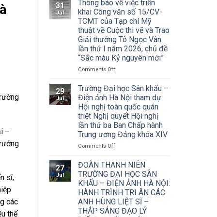
Thông báo về việc triển
31
à
khai Công văn số 15/CV-
Jul
TCMT của Tạp chí Mỹ
thuật về Cuộc thi vẽ và Trao
Giải thưởng Tô Ngọc Vân
lần thứ I năm 2026, chủ đề
“Sắc màu Kỷ nguyên mới”
on
Comments Off
Thông
báo
Trường Đại học Sân khấu –
29
về
trường
Điện ảnh Hà Nội tham dự
Jul
việc
Hội nghị toàn quốc quán
triển
triệt Nghị quyết Hội nghị
khai
lần thứ ba Ban Chấp hành
Công
i –
Trung ương Đảng khóa XIV
văn
trưởng
số
on
Comments Off
15/CV-
Trường
TCMT
Đại
ĐOÀN THANH NIÊN
27
của
học
TRƯỜNG ĐẠI HỌC SÂN
Jul
Tạp
n sĩ,
Sân
KHẤU – ĐIỆN ẢNH HÀ NỘI:
chí
khấu
hiệp
HÀNH TRÌNH TRI ÂN CÁC
Mỹ
–
ANH HÙNG LIỆT SĨ –
ng các
thuật
Điện
về
THẮP SÁNG ĐẠO LÝ
ảnh
ều thế