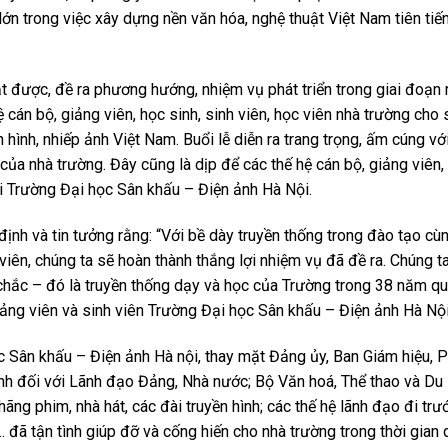
ớn trong việc xây dựng nền văn hóa, nghệ thuật Việt Nam tiên tiế
ạt được, đề ra phương hướng, nhiệm vụ phát triển trong giai đoạn
cán bộ, giảng viên, học sinh, sinh viên, học viên nhà trường cho
n hình, nhiếp ảnh Việt Nam. Buổi lễ diễn ra trang trọng, ấm cúng vớ
ủa nhà trường. Đây cũng là dịp để các thế hệ cán bộ, giảng viên,
i Trường Đại học Sân khấu – Điện ảnh Hà Nội.
nh và tin tưởng rằng: “Với bề dày truyền thống trong đào tạo cùn
viên, chúng ta sẽ hoàn thành thắng lợi nhiệm vụ đã đề ra. Chúng ta
chắc – đó là truyền thống dạy và học của Trường trong 38 năm qu
iảng viên và sinh viên Trường Đại học Sân khấu – Điện ảnh Hà Nội
 Sân khấu – Điện ảnh Hà nội, thay mặt Đảng ủy, Ban Giám hiệu, 
nh đối với Lãnh đạo Đảng, Nhà nước; Bộ Văn hoá, Thể thao và Du l
ãng phim, nhà hát, các đài truyền hình; các thế hệ lãnh đạo đi trư
 đã tận tình giúp đỡ và cống hiến cho nhà trường trong thời gian 