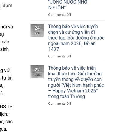
Cuộc
“UỐNG NƯỚC NHỚ
Hà
n, đậm
thi
NGUỒN”
Nội
vẽ
tham
on
Comments Off
và
dự
ĐOÀN
Trao
Hội
THANH
Thông báo về việc tuyển
Giải
 mới và
nghị
24
NIÊN
thưởng
chọn và cử ứng viên đi
toàn
Jul
 sự
TRƯỜNG
Tô
thực tập, bồi dưỡng ở nước
quốc
ĐẠI
Ngọc
i các
quán
ngoài năm 2026, Đề án
HỌC
Vân
triệt
1437
 sinh
SÂN
lần
Nghị
KHẤU
thứ
on
Comments Off
quyết
–
I
Thông
Hội
ĐIỆN
năm
báo
Thông báo về việc triển
nghị
22
g với
ẢNH
2026,
về
khai thực hiện Giải thưởng
lần
Jul
HÀ
chủ
việc
 tự tin
thứ
truyền thông về quyền con
NỘI:
đề
tuyển
ba
người “Việt Nam hạnh phúc
a,
HÀNH
“Sắc
chọn
Ban
– Happy Vietnam 2026”
TRÌNH
màu
và
”.
Chấp
trong toàn Trường
TRI
Kỷ
cử
hành
ÂN
nguyên
ứng
Trung
on
Comments Off
PGS.TS
CÁC
mới”
viên
ương
Thông
ANH
đi
ịch;
Đảng
báo
HÙNG
thực
khóa
về
ớc, các
LIỆT
tập,
XIV
việc
SĨ
bồi
qua,
triển
–
dưỡng
khai