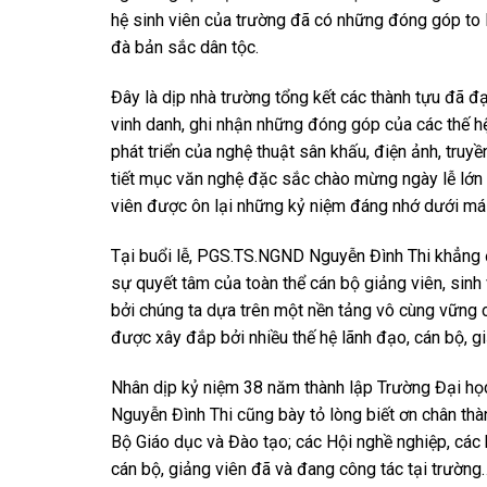
hệ sinh viên của trường đã có những đóng góp to l
đà bản sắc dân tộc.
Đây là dịp nhà trường tổng kết các thành tựu đã đ
vinh danh, ghi nhận những đóng góp của các thế hệ 
phát triển của nghệ thuật sân khấu, điện ảnh, truyề
tiết mục văn nghệ đặc sắc chào mừng ngày lễ lớn c
viên được ôn lại những kỷ niệm đáng nhớ dưới má
Tại buổi lễ, PGS.TS.NGND Nguyễn Đình Thi khẳng đị
sự quyết tâm của toàn thể cán bộ giảng viên, sinh 
bởi chúng ta dựa trên một nền tảng vô cùng vững 
được xây đắp bởi nhiều thế hệ lãnh đạo, cán bộ, g
Nhân dịp kỷ niệm 38 năm thành lập Trường Đại học
Nguyễn Đình Thi cũng bày tỏ lòng biết ơn chân thà
Bộ Giáo dục và Đào tạo; các Hội nghề nghiệp, các h
cán bộ, giảng viên đã và đang công tác tại trường…