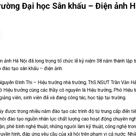
rường Đại học Sân khấu – Điện ảnh H
 ảnh Hà Nội đã long trọng tổ chức lễ kỷ niệm 38 năm thành lập 
đào tạo sân khấu – điện ảnh.
Nguyễn Đình Thi – Hiệu trưởng nhà trường; ThS.NSƯT Trần Văn Hả
 Hiệu trưởng cùng các thầy cô nguyên là Hiệu trưởng, Phó Hiệu 
giảng viên, sinh viên đã và đang công tác, học tập tại trường.
ũy được trong nhiều năm đào tạo các trình độ từ trung cấp đến tiế
 nôi đào tạo nguồn nhân lực chất lượng cao hoạt động chuyên ng
luận, phê bình nghệ thuật, những người làm kỹ thuật, công nghệ tro
uyền hình, đáp ứng yêu cầu của xã hội trên phạm vi cả nước. Nhi