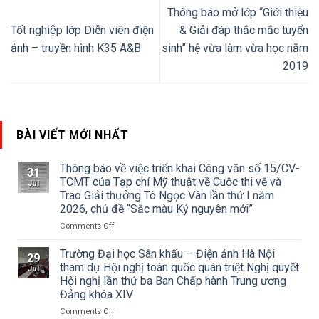
Thông báo mở lớp “Giới thiệu
Tốt nghiệp lớp Diễn viên điện
& Giải đáp thắc mắc tuyển
ảnh – truyền hình K35 A&B
sinh” hệ vừa làm vừa học năm
2019
BÀI VIẾT MỚI NHẤT
Thông báo về việc triển khai Công văn số 15/CV-
31
TCMT của Tạp chí Mỹ thuật về Cuộc thi vẽ và
Jul
Trao Giải thưởng Tô Ngọc Vân lần thứ I năm
2026, chủ đề “Sắc màu Kỷ nguyên mới”
on
Comments Off
Thông
báo
Trường Đại học Sân khấu – Điện ảnh Hà Nội
29
về
tham dự Hội nghị toàn quốc quán triệt Nghị quyết
Jul
việc
Hội nghị lần thứ ba Ban Chấp hành Trung ương
triển
Đảng khóa XIV
khai
Công
on
Comments Off