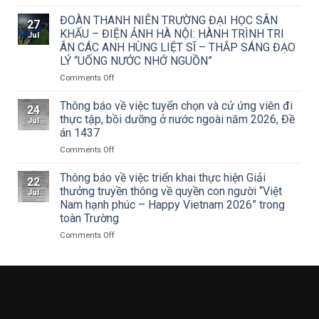
văn
Trường
số
Đại
ĐOÀN THANH NIÊN TRƯỜNG ĐẠI HỌC SÂN
27
15/CV-
học
KHẤU – ĐIỆN ẢNH HÀ NỘI: HÀNH TRÌNH TRI
Jul
TCMT
Sân
ÂN CÁC ANH HÙNG LIỆT SĨ – THẮP SÁNG ĐẠO
của
khấu
LÝ “UỐNG NƯỚC NHỚ NGUỒN”
Tạp
–
chí
Điện
on
Comments Off
Mỹ
ảnh
ĐOÀN
thuật
Hà
THANH
Thông báo về việc tuyển chọn và cử ứng viên đi
24
về
Nội
NIÊN
thực tập, bồi dưỡng ở nước ngoài năm 2026, Đề
Jul
Cuộc
tham
TRƯỜNG
án 1437
thi
dự
ĐẠI
vẽ
Hội
on
Comments Off
HỌC
và
nghị
Thông
SÂN
Trao
toàn
báo
KHẤU
Thông báo về việc triển khai thực hiện Giải
22
Giải
quốc
về
–
thưởng truyền thông về quyền con người “Việt
Jul
thưởng
quán
việc
ĐIỆN
Nam hạnh phúc – Happy Vietnam 2026” trong
Tô
triệt
tuyển
ẢNH
toàn Trường
Ngọc
Nghị
chọn
HÀ
Vân
quyết
và
NỘI:
on
Comments Off
lần
Hội
cử
HÀNH
Thông
thứ
nghị
ứng
TRÌNH
báo
I
lần
viên
TRI
về
năm
thứ
đi
ÂN
việc
2026,
ba
thực
CÁC
triển
chủ
Ban
tập,
ANH
khai
đề
Chấp
bồi