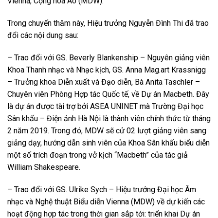
Vienna, Cộng hòa Áo (MDW).
Trong chuyến thăm này, Hiệu trưởng Nguyễn Đình Thi đã trao
đổi các nội dung sau:
– Trao đổi với GS. Beverly Blankenship – Nguyên giảng viên
Khoa Thanh nhạc và Nhạc kịch, GS. Anna Mag.art Krassnigg
– Trưởng khoa Diễn xuất và Đạo diễn, Bà Anita Taschler –
Chuyên viên Phòng Hợp tác Quốc tế, về Dự án Macbeth. Đây
là dự án được tài trợ bởi ASEA UNINET mà Trường Đại học
Sân khấu – Điện ảnh Hà Nội là thành viên chính thức từ tháng
2 năm 2019. Trong đó, MDW sẽ cử 02 lượt giảng viên sang
giảng dạy, hướng dẫn sinh viên của Khoa Sân khấu biểu diễn
một số trích đoạn trong vở kịch “Macbeth” của tác giả
William Shakespeare.
– Trao đổi với GS. Ulrike Sych – Hiệu trưởng Đại học Âm
nhạc và Nghệ thuật Biểu diễn Vienna (MDW) về dự kiến các
hoạt động hợp tác trong thời gian sắp tới: triển khai Dự án