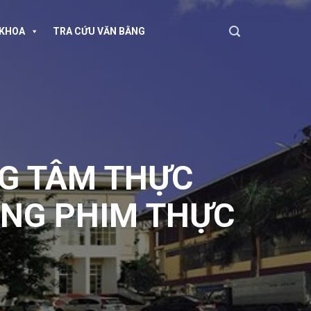
KHOA
TRA CỨU VĂN BẰNG
G TÂM THỰC
NG PHIM THỰC