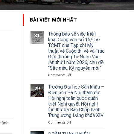
BÀI VIẾT MỚI NHẤT
Thông báo về việc triển
31
khai Công văn số 15/CV-
Jul
TCMT của Tạp chí Mỹ
thuật về Cuộc thi vẽ và Trao
Giải thưởng Tô Ngọc Vân
lần thứ I năm 2026, chủ đề
“Sắc màu Kỷ nguyên mới”
on
Comments Off
Thông
báo
Trường Đại học Sân khấu –
29
về
Điện ảnh Hà Nội tham dự
Jul
việc
Hội nghị toàn quốc quán
triển
triệt Nghị quyết Hội nghị
khai
lần thứ ba Ban Chấp hành
Công
Trung ương Đảng khóa XIV
văn
số
on
Comments Off
hành
15/CV-
Trường
TCMT
Đại