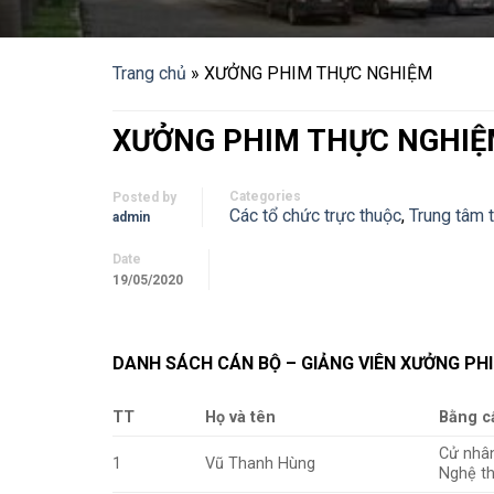
Trang chủ
»
XƯỞNG PHIM THỰC NGHIỆM
XƯỞNG PHIM THỰC NGHI
Categories
Posted by
Các tổ chức trực thuộc
,
Trung tâm 
admin
Date
19/05/2020
DANH SÁCH CÁN BỘ – GIẢNG VIÊN XƯỞNG PH
TT
Họ và tên
Bằng c
Cử nhân
1
Vũ Thanh Hùng
Nghệ t