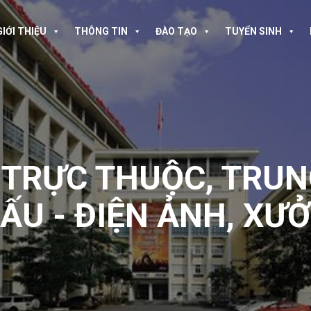
GIỚI THIỆU
THÔNG TIN
ĐÀO TẠO
TUYỂN SINH
 TRỰC THUỘC
,
TRUN
ẤU - ĐIỆN ẢNH
,
XƯỞ