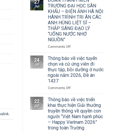
ĐOÀN THANH NIÊN
27
của
học
TRƯỜNG ĐẠI HỌC SÂN
Jul
Tạp
Sân
KHẤU – ĐIỆN ẢNH HÀ NỘI:
chí
khấu
HÀNH TRÌNH TRI ÂN CÁC
Mỹ
–
ANH HÙNG LIỆT SĨ –
thuật
Điện
về
THẮP SÁNG ĐẠO LÝ
ảnh
Cuộc
“UỐNG NƯỚC NHỚ
Hà
thi
NGUỒN”
Nội
vẽ
tham
on
Comments Off
và
dự
ĐOÀN
Trao
Hội
THANH
Thông báo về việc tuyển
Giải
nghị
24
NIÊN
thưởng
chọn và cử ứng viên đi
toàn
Jul
TRƯỜNG
Tô
thực tập, bồi dưỡng ở nước
quốc
ĐẠI
Ngọc
quán
ngoài năm 2026, Đề án
HỌC
Vân
triệt
1437
SÂN
lần
Nghị
KHẤU
thứ
on
Comments Off
quyết
–
I
Thông
Hội
ĐIỆN
năm
báo
Thông báo về việc triển
nghị
22
ẢNH
2026,
về
khai thực hiện Giải thưởng
lần
Jul
HÀ
chủ
việc
thứ
truyền thông về quyền con
NỘI:
đề
tuyển
alink
.
ba
người “Việt Nam hạnh phúc
HÀNH
“Sắc
chọn
Ban
– Happy Vietnam 2026”
TRÌNH
màu
và
Chấp
trong toàn Trường
TRI
Kỷ
cử
hành
ÂN