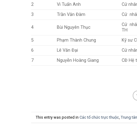
2
Vi Tuấn Anh
Cử nhâ
3
Trần Văn Đàm
Cử nhâ
Cử nhâ
4
Bùi Nguyên Thục
TH
5
Phạm Thành Chung
Kỹ sư 
6
Lê Văn Đại
Cử nhâ
7
Nguyễn Hoàng Giang
CĐ Hệ 
This entry was posted in
Các tổ chức trực thuộc
,
Trung tâ