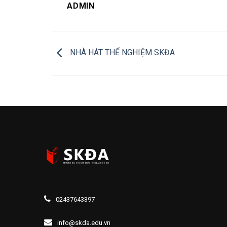
ADMIN
NHÀ HÁT THỂ NGHIỆM SKĐA
02437643397
info@skda.edu.vn