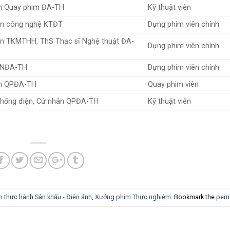
n Quay phim ĐA-TH
Kỹ thuật viên
n công nghệ KTĐT
Dựng phim viên chính
n TKMTHH, ThS Thạc sĩ Nghệ thuật ĐA-
Dựng phim viên chính
CNĐA-TH
Dựng phim viên chính
n QPĐA-TH
Quay phim viên
thống điện, Cử nhân QPĐA-TH
Kỹ thuật viên
m thực hành Sân khấu - Điện ảnh
,
Xưởng phim Thực nghiệm
. Bookmark the
perm