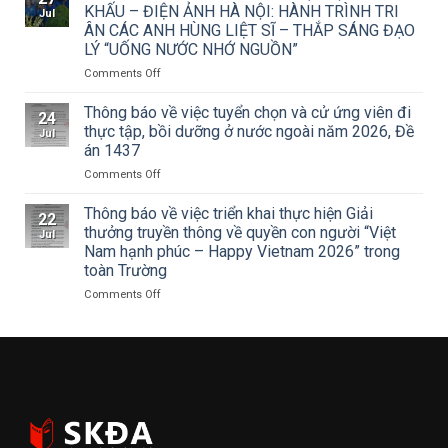
15/CV-
học
KHẤU – ĐIỆN ẢNH HÀ NỘI: HÀNH TRÌNH TRI
Jul
TCMT
Sân
ÂN CÁC ANH HÙNG LIỆT SĨ – THẮP SÁNG ĐẠO
của
khấu
LÝ “UỐNG NƯỚC NHỚ NGUỒN”
Tạp
–
chí
Điện
on
Comments Off
Mỹ
ảnh
ĐOÀN
thuật
Hà
THANH
Thông báo về việc tuyển chọn và cử ứng viên đi
24
về
Nội
NIÊN
thực tập, bồi dưỡng ở nước ngoài năm 2026, Đề
Jul
Cuộc
tham
TRƯỜNG
án 1437
thi
dự
ĐẠI
vẽ
Hội
on
Comments Off
HỌC
và
nghị
Thông
SÂN
Trao
toàn
báo
KHẤU
Thông báo về việc triển khai thực hiện Giải
22
Giải
quốc
về
–
thưởng truyền thông về quyền con người “Việt
Jul
thưởng
quán
việc
ĐIỆN
Nam hạnh phúc – Happy Vietnam 2026” trong
Tô
triệt
tuyển
ẢNH
toàn Trường
Ngọc
Nghị
chọn
HÀ
Vân
quyết
và
NỘI:
on
Comments Off
lần
Hội
cử
HÀNH
Thông
thứ
nghị
ứng
TRÌNH
báo
I
lần
viên
TRI
về
năm
thứ
đi
ÂN
việc
2026,
ba
thực
CÁC
triển
chủ
Ban
tập,
ANH
khai
đề
Chấp
bồi
HÙNG
thực
“Sắc
hành
dưỡng
LIỆT
hiện
màu
Trung
ở
SĨ
Giải