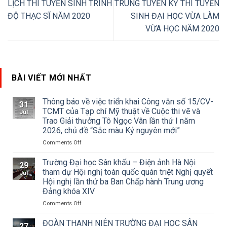
LỊCH THI TUYỂN SINH TRÌNH
TRÚNG TUYỂN KỲ THI TUYỂN
ĐỘ THẠC SĨ NĂM 2020
SINH ĐẠI HỌC VỪA LÀM
VỪA HỌC NĂM 2020
BÀI VIẾT MỚI NHẤT
Thông báo về việc triển khai Công văn số 15/CV-
31
TCMT của Tạp chí Mỹ thuật về Cuộc thi vẽ và
Jul
Trao Giải thưởng Tô Ngọc Vân lần thứ I năm
2026, chủ đề “Sắc màu Kỷ nguyên mới”
on
Comments Off
Thông
báo
Trường Đại học Sân khấu – Điện ảnh Hà Nội
29
về
tham dự Hội nghị toàn quốc quán triệt Nghị quyết
Jul
việc
Hội nghị lần thứ ba Ban Chấp hành Trung ương
triển
Đảng khóa XIV
khai
Công
on
Comments Off
văn
Trường
số
Đại
ĐOÀN THANH NIÊN TRƯỜNG ĐẠI HỌC SÂN
27