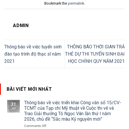
Bookmark the
permalink
.
ADMIN
Thông báo về việc tuyển sinh
THÔNG BÁO THỜI GIAN TRẢ
đào tạo trình độ thạc sĩ năm
THẺ DỰ THI TUYỂN SINH ĐẠI
2021
HỌC CHÍNH QUY NĂM 2021
BÀI VIẾT MỚI NHẤT
Thông báo về việc triển khai Công văn số 15/CV-
31
TCMT của Tạp chí Mỹ thuật về Cuộc thi vẽ và
Jul
Trao Giải thưởng Tô Ngọc Vân lần thứ I năm
2026, chủ đề “Sắc màu Kỷ nguyên mới”
on
Comments Off