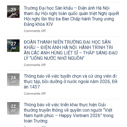
Thông
báo
Trường Đại học Sân khấu – Điện ảnh Hà Nội
29
về
tham dự Hội nghị toàn quốc quán triệt Nghị quyết
Jul
việc
Hội nghị lần thứ ba Ban Chấp hành Trung ương
triển
Đảng khóa XIV
khai
Công
on
Comments Off
văn
Trường
số
Đại
ĐOÀN THANH NIÊN TRƯỜNG ĐẠI HỌC SÂN
27
15/CV-
học
KHẤU – ĐIỆN ẢNH HÀ NỘI: HÀNH TRÌNH TRI
Jul
TCMT
Sân
ÂN CÁC ANH HÙNG LIỆT SĨ – THẮP SÁNG ĐẠO
của
khấu
LÝ “UỐNG NƯỚC NHỚ NGUỒN”
Tạp
–
chí
Điện
on
Comments Off
Mỹ
ảnh
ĐOÀN
thuật
Hà
THANH
Thông báo về việc tuyển chọn và cử ứng viên đi
24
về
Nội
NIÊN
thực tập, bồi dưỡng ở nước ngoài năm 2026, Đề
Jul
Cuộc
tham
TRƯỜNG
án 1437
thi
dự
ĐẠI
vẽ
Hội
on
Comments Off
HỌC
và
nghị
Thông
SÂN
Trao
toàn
báo
KHẤU
Thông báo về việc triển khai thực hiện Giải
22
Giải
quốc
về
–
thưởng truyền thông về quyền con người “Việt
Jul
thưởng
quán
việc
ĐIỆN
Nam hạnh phúc – Happy Vietnam 2026” trong
Tô
triệt
tuyển
ẢNH
toàn Trường
Ngọc
Nghị
chọn
HÀ
Vân