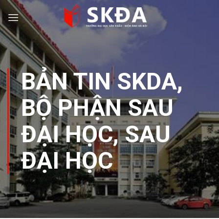
Skip
to
content
BẢN TIN SKDA
,
BỘ PHẬN SAU
ĐẠI HỌC
,
SAU
ĐẠI HỌC