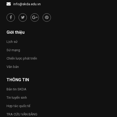
1437
NƯỚC
người
info@skda.edu.vn
NHỚ
“Việt
NGUỒN”
Nam
hạnh
phúc
–
Happy
Giới thiệu
Vietnam
2026”
Lịch sử
trong
toàn
Sứ mạng
Trường
Chiến lược phát triển
Văn bản
THÔNG TIN
Bản tin SKDA
Tin tuyển sinh
Hợp tác quốc tế
TRA CỨU VĂN BẰNG