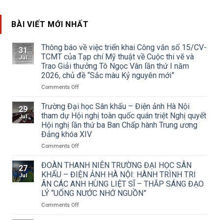
BÀI VIẾT MỚI NHẤT
Thông báo về việc triển khai Công văn số 15/CV-
31
TCMT của Tạp chí Mỹ thuật về Cuộc thi vẽ và
Jul
Trao Giải thưởng Tô Ngọc Vân lần thứ I năm
2026, chủ đề “Sắc màu Kỷ nguyên mới”
on
Comments Off
Thông
báo
Trường Đại học Sân khấu – Điện ảnh Hà Nội
29
về
tham dự Hội nghị toàn quốc quán triệt Nghị quyết
Jul
việc
Hội nghị lần thứ ba Ban Chấp hành Trung ương
triển
Đảng khóa XIV
khai
Công
on
Comments Off
văn
Trường
số
Đại
ĐOÀN THANH NIÊN TRƯỜNG ĐẠI HỌC SÂN
27
15/CV-
học
KHẤU – ĐIỆN ẢNH HÀ NỘI: HÀNH TRÌNH TRI
Jul
TCMT
Sân
ÂN CÁC ANH HÙNG LIỆT SĨ – THẮP SÁNG ĐẠO
của
khấu
LÝ “UỐNG NƯỚC NHỚ NGUỒN”
Tạp
–
chí
Điện
on
Comments Off
Mỹ
ảnh
ĐOÀN