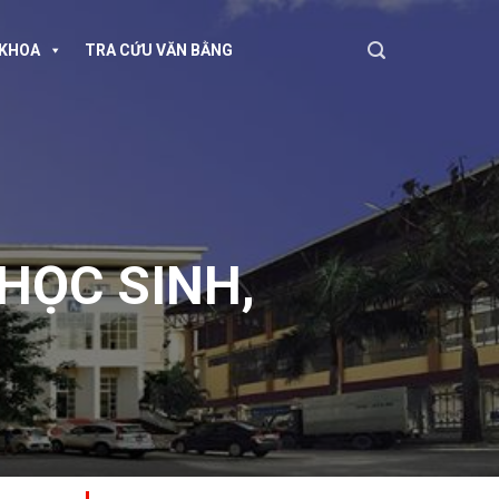
KHOA
TRA CỨU VĂN BẰNG
HỌC SINH,