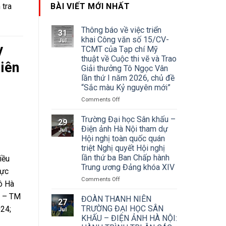
 tra
BÀI VIẾT MỚI NHẤT
Thông báo về việc triển
31
khai Công văn số 15/CV-
Jul
y
TCMT của Tạp chí Mỹ
thuật về Cuộc thi vẽ và Trao
liên
Giải thưởng Tô Ngọc Vân
lần thứ I năm 2026, chủ đề
“Sắc màu Kỷ nguyên mới”
on
Comments Off
Thông
báo
Trường Đại học Sân khấu –
29
về
Điện ảnh Hà Nội tham dự
Jul
việc
Hội nghị toàn quốc quán
triển
triệt Nghị quyết Hội nghị
khai
lần thứ ba Ban Chấp hành
iều
Công
Trung ương Đảng khóa XIV
văn
hực
số
on
Comments Off
ô Hà
15/CV-
Trường
TCMT
L – TM
Đại
ĐOÀN THANH NIÊN
27
của
học
TRƯỜNG ĐẠI HỌC SÂN
024;
Jul
Tạp
Sân
KHẤU – ĐIỆN ẢNH HÀ NỘI:
chí
khấu