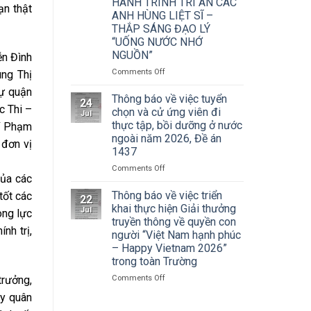
HÀNH TRÌNH TRI ÂN CÁC
Mỹ
–
ạn thật
ANH HÙNG LIỆT SĨ –
thuật
Điện
về
THẮP SÁNG ĐẠO LÝ
ảnh
Cuộc
“UỐNG NƯỚC NHỚ
Hà
thi
NGUỒN”
Nội
ễn Đình
vẽ
tham
on
Comments Off
ng Thị
và
dự
ĐOÀN
Trao
Hội
sự quận
THANH
Thông báo về việc tuyển
Giải
nghị
24
NIÊN
c Thi –
thưởng
chọn và cử ứng viên đi
toàn
Jul
TRƯỜNG
Tô
thực tập, bồi dưỡng ở nước
quốc
hí Phạm
ĐẠI
Ngọc
quán
ngoài năm 2026, Đề án
HỌC
 đơn vị
Vân
triệt
1437
SÂN
lần
Nghị
KHẤU
thứ
on
Comments Off
quyết
của các
–
I
Thông
Hội
ĐIỆN
năm
báo
Thông báo về việc triển
tốt các
nghị
22
ẢNH
2026,
về
khai thực hiện Giải thưởng
lần
Jul
òng lực
HÀ
chủ
việc
thứ
truyền thông về quyền con
NỘI:
đề
tuyển
nh trị,
ba
người “Việt Nam hạnh phúc
HÀNH
“Sắc
chọn
Ban
– Happy Vietnam 2026”
TRÌNH
màu
và
Chấp
trong toàn Trường
TRI
Kỷ
cử
hành
ÂN
nguyên
ứng
Trung
on
Comments Off
trưởng,
CÁC
mới”
viên
ương
Thông
ANH
uy quân
đi
Đảng
báo
HÙNG
thực