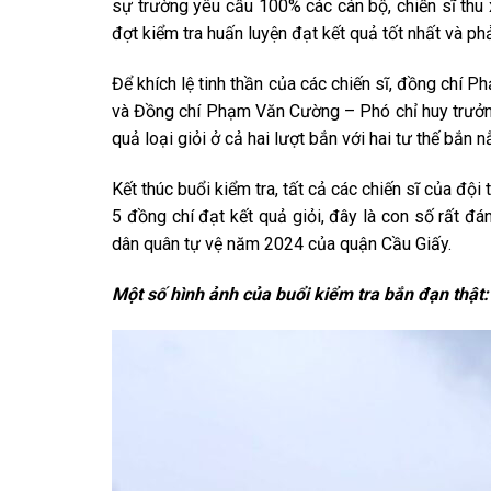
sự trường yêu cầu 100% các cán bộ, chiến sĩ thu x
đợt kiểm tra huấn luyện đạt kết quả tốt nhất và ph
Để khích lệ tinh thần của các chiến sĩ, đồng chí P
và Đồng chí Phạm Văn Cường – Phó chỉ huy trưởng
quả loại giỏi ở cả hai lượt bắn với hai tư thế bắn 
Kết thúc buổi kiểm tra, tất cả các chiến sĩ của độ
5 đồng chí đạt kết quả giỏi, đây là con số rất 
dân quân tự vệ năm 2024 của quận Cầu Giấy.
Một số hình ảnh của buổi kiểm tra bắn đạn thật: