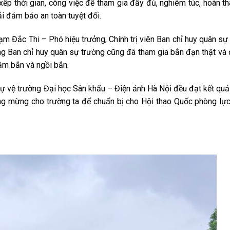
ếp thời gian, công việc để tham gia đầy đủ, nghiêm túc, hoàn th
ải đảm bảo an toàn tuyệt đối.
hạm Đắc Thi – Phó hiệu trưởng, Chính trị viên Ban chỉ huy quân sự
 Ban chỉ huy quân sự trường cũng đã tham gia bắn đạn thật và 
nằm bắn và ngồi bắn.
i tự vệ trường Đại học Sân khấu – Điện ảnh Hà Nội đều đạt kết quả 
đáng mừng cho trường ta để chuẩn bị cho Hội thao Quốc phòng lự