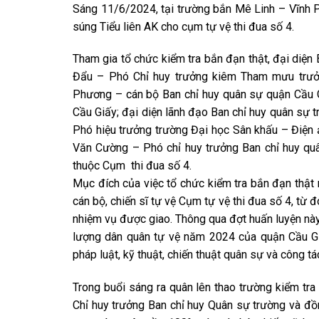
Sáng 11/6/2024, tại trường bắn Mê Linh – Vĩnh P
súng Tiểu liên AK cho cụm tự vệ thi đua số 4.
Tham gia tổ chức kiểm tra bắn đạn thật, đại diệ
Đẩu – Phó Chỉ huy trưởng kiêm Tham mưu trưởn
Phương – cán bộ Ban chỉ huy quân sự quận Cầu G
Cầu Giấy; đại diện lãnh đạo Ban chỉ huy quân sự
Phó hiệu trưởng trường Đại học Sân khấu – Điện 
Văn Cường – Phó chỉ huy trưởng Ban chỉ huy quâ
thuộc Cụm thi đua số 4.
Mục đích của việc tổ chức kiểm tra bắn đạn thật 
cán bộ, chiến sĩ tự vệ Cụm tự vệ thi đua số 4, từ 
nhiệm vụ được giao. Thông qua đợt huấn luyện này
lượng dân quân tự vệ năm 2024 của quận Cầu Giấ
pháp luật, kỹ thuật, chiến thuật quân sự và công tá
Trong buổi sáng ra quân lên thao trường kiểm tra
Chỉ huy trưởng Ban chỉ huy Quân sự trường và đồn