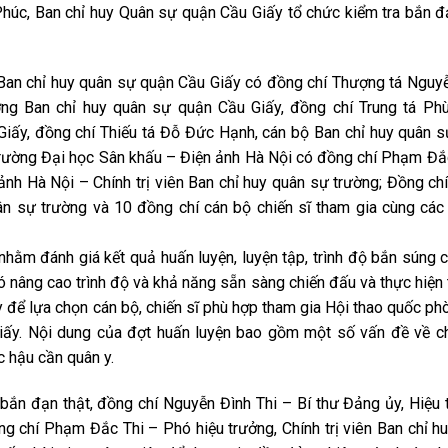
húc, Ban chỉ huy Quân sự quận Cầu Giấy tổ chức kiểm tra bắn đ
n Ban chỉ huy quân sự quận Cầu Giấy có đồng chí Thượng tá Nguy
g Ban chỉ huy quân sự quận Cầu Giấy, đồng chí Trung tá Phù
iấy, đồng chí Thiếu tá Đỗ Đức Hạnh, cán bộ Ban chỉ huy quân 
 trường Đại học Sân khấu – Điện ảnh Hà Nội có đồng chí Phạm Đắ
ảnh Hà Nội – Chính trị viên Ban chỉ huy quân sự trường; Đồng c
n sự trường và 10 đồng chí cán bộ chiến sĩ tham gia cùng các
nhằm đánh giá kết quả huấn luyện, luyện tập, trình độ bắn súng 
đó nâng cao trình độ và khả năng sẵn sàng chiến đấu và thực hiện 
 để lựa chọn cán bộ, chiến sĩ phù hợp tham gia Hội thao quốc ph
y. Nội dung của đợt huấn luyện bao gồm một số vấn đề về chí
c hậu cần quân y.
 bắn đạn thật, đồng chí Nguyễn Đình Thi – Bí thư Đảng ủy, Hiệu 
g chí Phạm Đắc Thi – Phó hiệu trưởng, Chính trị viên Ban chỉ h