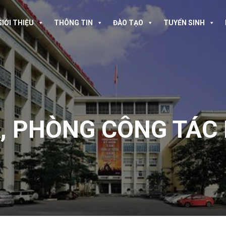
GIỚI THIỆU
THÔNG TIN
ĐÀO TẠO
TUYỂN SINH
A
,
PHÒNG CÔNG TÁC 