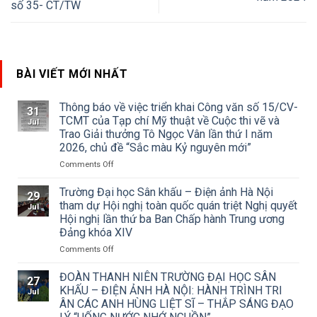
số 35- CT/TW
BÀI VIẾT MỚI NHẤT
Thông báo về việc triển khai Công văn số 15/CV-
31
TCMT của Tạp chí Mỹ thuật về Cuộc thi vẽ và
Jul
Trao Giải thưởng Tô Ngọc Vân lần thứ I năm
2026, chủ đề “Sắc màu Kỷ nguyên mới”
on
Comments Off
Thông
báo
Trường Đại học Sân khấu – Điện ảnh Hà Nội
29
về
tham dự Hội nghị toàn quốc quán triệt Nghị quyết
Jul
việc
Hội nghị lần thứ ba Ban Chấp hành Trung ương
triển
Đảng khóa XIV
khai
Công
on
Comments Off
văn
Trường
số
Đại
ĐOÀN THANH NIÊN TRƯỜNG ĐẠI HỌC SÂN
27
15/CV-
học
KHẤU – ĐIỆN ẢNH HÀ NỘI: HÀNH TRÌNH TRI
Jul
TCMT
Sân
ÂN CÁC ANH HÙNG LIỆT SĨ – THẮP SÁNG ĐẠO
của
khấu