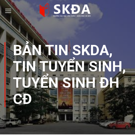
Skip
to
content
BẢN TIN SKDA
,
TIN TUYỂN SINH
,
TUYỂN SINH ĐH
CĐ