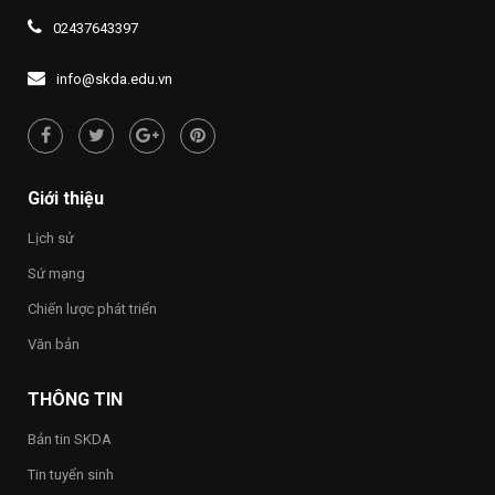
SÁNG
thông
XIV
2026,
ĐẠO
về
02437643397
Đề
LÝ
quyền
án
“UỐNG
con
1437
NƯỚC
người
info@skda.edu.vn
NHỚ
“Việt
NGUỒN”
Nam
hạnh
phúc
–
Happy
Giới thiệu
Vietnam
2026”
Lịch sử
trong
toàn
Sứ mạng
Trường
Chiến lược phát triển
Văn bản
THÔNG TIN
Bản tin SKDA
Tin tuyển sinh