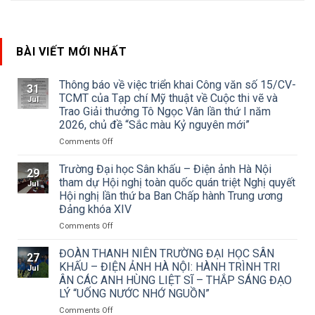
BÀI VIẾT MỚI NHẤT
Thông báo về việc triển khai Công văn số 15/CV-
31
TCMT của Tạp chí Mỹ thuật về Cuộc thi vẽ và
Jul
Trao Giải thưởng Tô Ngọc Vân lần thứ I năm
2026, chủ đề “Sắc màu Kỷ nguyên mới”
on
Comments Off
Thông
báo
Trường Đại học Sân khấu – Điện ảnh Hà Nội
29
về
tham dự Hội nghị toàn quốc quán triệt Nghị quyết
Jul
việc
Hội nghị lần thứ ba Ban Chấp hành Trung ương
triển
Đảng khóa XIV
khai
Công
on
Comments Off
văn
Trường
số
Đại
ĐOÀN THANH NIÊN TRƯỜNG ĐẠI HỌC SÂN
27
15/CV-
học
KHẤU – ĐIỆN ẢNH HÀ NỘI: HÀNH TRÌNH TRI
Jul
TCMT
Sân
ÂN CÁC ANH HÙNG LIỆT SĨ – THẮP SÁNG ĐẠO
của
khấu
LÝ “UỐNG NƯỚC NHỚ NGUỒN”
Tạp
–
chí
Điện
on
Comments Off