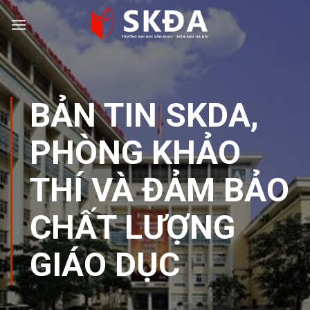
Skip
to
content
BẢN TIN SKDA
,
PHÒNG KHẢO
THÍ VÀ ĐẢM BẢO
CHẤT LƯỢNG
GIÁO DỤC