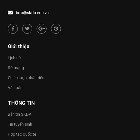
Đề
LÝ
quyền
án
“UỐNG
con
1437
NƯỚC
người
info@skda.edu.vn
NHỚ
“Việt
NGUỒN”
Nam
hạnh
phúc
–
Happy
Giới thiệu
Vietnam
2026”
Lịch sử
trong
toàn
Sứ mạng
Trường
Chiến lược phát triển
Văn bản
THÔNG TIN
Bản tin SKDA
Tin tuyển sinh
Hợp tác quốc tế