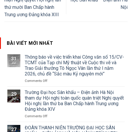
thứ mười Ban Chấp hành
Nội
Trung ương Đảng khóa XIII
BÀI VIẾT MỚI NHẤT
Thông báo về việc triển khai Công văn số 15/CV-
31
TCMT của Tạp chí Mỹ thuật về Cuộc thi vẽ và
Jul
Trao Giải thưởng Tô Ngọc Vân lần thứ I năm
2026, chủ đề “Sắc màu Kỷ nguyên mới”
on
Comments Off
Thông
báo
Trường Đại học Sân khấu – Điện ảnh Hà Nội
29
về
tham dự Hội nghị toàn quốc quán triệt Nghị quyết
Jul
việc
Hội nghị lần thứ ba Ban Chấp hành Trung ương
triển
Đảng khóa XIV
khai
Công
on
Comments Off
văn
Trường
số
Đại
ĐOÀN THANH NIÊN TRƯỜNG ĐẠI HỌC SÂN
27
15/CV-
học