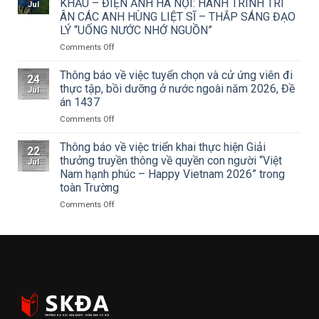
KHẤU – ĐIỆN ẢNH HÀ NỘI: HÀNH TRÌNH TRI
Jul
TCMT
Sân
ÂN CÁC ANH HÙNG LIỆT SĨ – THẮP SÁNG ĐẠO
của
khấu
LÝ “UỐNG NƯỚC NHỚ NGUỒN”
Tạp
–
chí
Điện
on
Comments Off
Mỹ
ảnh
ĐOÀN
thuật
Hà
THANH
Thông báo về việc tuyển chọn và cử ứng viên đi
24
về
Nội
NIÊN
thực tập, bồi dưỡng ở nước ngoài năm 2026, Đề
Jul
Cuộc
tham
TRƯỜNG
án 1437
thi
dự
ĐẠI
vẽ
Hội
on
Comments Off
HỌC
và
nghị
Thông
SÂN
Trao
toàn
báo
KHẤU
Thông báo về việc triển khai thực hiện Giải
22
Giải
quốc
về
–
thưởng truyền thông về quyền con người “Việt
Jul
thưởng
quán
việc
ĐIỆN
Nam hạnh phúc – Happy Vietnam 2026” trong
Tô
triệt
tuyển
ẢNH
toàn Trường
Ngọc
Nghị
chọn
HÀ
Vân
quyết
và
NỘI:
on
Comments Off
lần
Hội
cử
HÀNH
Thông
thứ
nghị
ứng
TRÌNH
báo
I
lần
viên
TRI
về
năm
thứ
đi
ÂN
việc
2026,
ba
thực
CÁC
triển
chủ
Ban
tập,
ANH
khai
đề
Chấp
bồi
HÙNG
thực
“Sắc
hành
dưỡng
LIỆT
hiện
màu
Trung
ở
SĨ
Giải