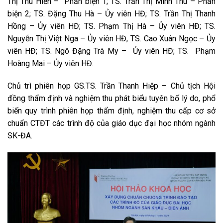
Thị Thu Hiền – Phản biện 1; TS. Trần Thị Minh Thu – Phản
biện 2; TS. Đặng Thu Hà – Ủy viên HĐ; TS. Trần Thị Thanh
Hồng – Ủy viên HĐ; TS. Phạm Thị Hà – Ủy viên HĐ; TS.
Nguyễn Thị Việt Nga – Ủy viên HĐ, TS. Cao Xuân Ngọc – Ủy
viên HĐ; TS. Ngô Đặng Trà My – Ủy viên HĐ; TS. Phạm
Hoàng Mai – Ủy viên HĐ.
Chủ trì phiên họp GS.TS. Trần Thanh Hiệp – Chủ tịch Hội
đồng thẩm định và nghiệm thu phát biểu tuyên bố lý do, phổ
biến quy trình phiên họp thẩm định, nghiệm thu cấp cơ sở
chuẩn CTĐT các trình độ của giáo dục đại học nhóm ngành
SK-ĐA.