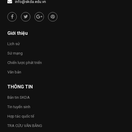
1437
NƯỚC
người
info@skda.edu.vn
NHỚ
“Việt
NGUỒN”
Nam
hạnh
phúc
–
Happy
Giới thiệu
Vietnam
2026”
Lịch sử
trong
toàn
Sứ mạng
Trường
Chiến lược phát triển
Văn bản
THÔNG TIN
Bản tin SKDA
Tin tuyển sinh
Hợp tác quốc tế
TRA CỨU VĂN BẰNG