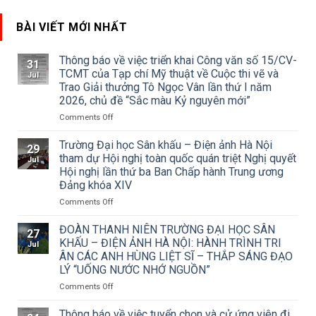
BÀI VIẾT MỚI NHẤT
Thông báo về việc triển khai Công văn số 15/CV-
31
TCMT của Tạp chí Mỹ thuật về Cuộc thi vẽ và
Jul
Trao Giải thưởng Tô Ngọc Vân lần thứ I năm
2026, chủ đề “Sắc màu Kỷ nguyên mới”
on
Comments Off
Thông
báo
Trường Đại học Sân khấu – Điện ảnh Hà Nội
29
về
tham dự Hội nghị toàn quốc quán triệt Nghị quyết
Jul
việc
Hội nghị lần thứ ba Ban Chấp hành Trung ương
triển
Đảng khóa XIV
khai
Công
on
Comments Off
văn
Trường
số
Đại
ĐOÀN THANH NIÊN TRƯỜNG ĐẠI HỌC SÂN
27
15/CV-
học
KHẤU – ĐIỆN ẢNH HÀ NỘI: HÀNH TRÌNH TRI
Jul
TCMT
Sân
ÂN CÁC ANH HÙNG LIỆT SĨ – THẮP SÁNG ĐẠO
của
khấu
LÝ “UỐNG NƯỚC NHỚ NGUỒN”
Tạp
–
chí
Điện
on
Comments Off
Mỹ
ảnh
ĐOÀN
thuật
Hà
THANH
Thông báo về việc tuyển chọn và cử ứng viên đi