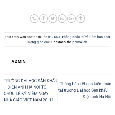
This entry was posted in
Bản tin SKDA
,
Phòng Khảo thí và Đảm bảo chất
lượng giáo dục
. Bookmark the
permalink
.
ADMIN
TRƯỜNG ĐẠI HỌC SÂN KHẤU
Thông báo kết quả kiểm toán
– ĐIỆN ẢNH HÀ NỘI TỔ
tại trường Đại học Sân khấu –
CHỨC LỄ KỶ NIỆM NGÀY
Điện ảnh Hà Nội
NHÀ GIÁO VIỆT NAM 20-11