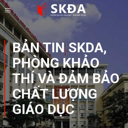
Skip
to
content
BẢN TIN SKDA
,
PHÒNG KHẢO
THÍ VÀ ĐẢM BẢO
CHẤT LƯỢNG
GIÁO DỤC