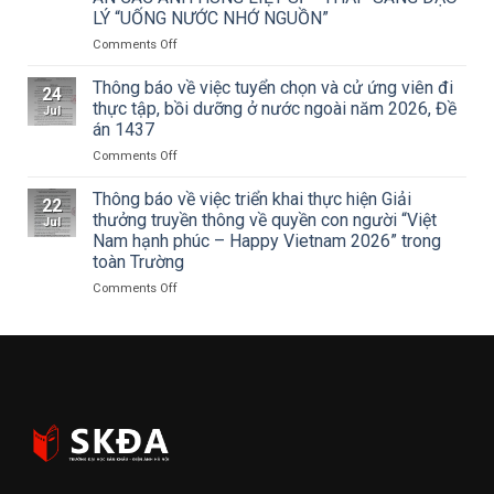
của
khấu
LÝ “UỐNG NƯỚC NHỚ NGUỒN”
Tạp
–
chí
Điện
on
Comments Off
Mỹ
ảnh
ĐOÀN
thuật
Hà
THANH
Thông báo về việc tuyển chọn và cử ứng viên đi
24
về
Nội
NIÊN
thực tập, bồi dưỡng ở nước ngoài năm 2026, Đề
Jul
Cuộc
tham
TRƯỜNG
án 1437
thi
dự
ĐẠI
vẽ
Hội
on
Comments Off
HỌC
và
nghị
Thông
SÂN
Trao
toàn
báo
KHẤU
Thông báo về việc triển khai thực hiện Giải
22
Giải
quốc
về
–
thưởng truyền thông về quyền con người “Việt
Jul
thưởng
quán
việc
ĐIỆN
Nam hạnh phúc – Happy Vietnam 2026” trong
Tô
triệt
tuyển
ẢNH
toàn Trường
Ngọc
Nghị
chọn
HÀ
Vân
quyết
và
NỘI:
on
Comments Off
lần
Hội
cử
HÀNH
Thông
thứ
nghị
ứng
TRÌNH
báo
I
lần
viên
TRI
về
năm
thứ
đi
ÂN
việc
2026,
ba
thực
CÁC
triển
chủ
Ban
tập,
ANH
khai
đề
Chấp
bồi
HÙNG
thực
“Sắc
hành
dưỡng
LIỆT
hiện
màu
Trung
ở
SĨ
Giải
Kỷ
ương
nước
–
thưởng
nguyên
Đảng
ngoài
THẮP
truyền