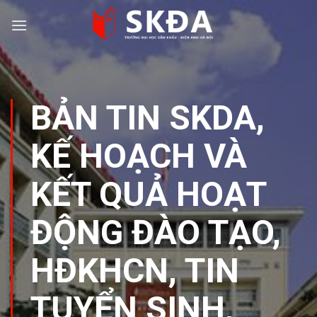
Skip
to
content
BẢN TIN SKDA
,
KẾ HOẠCH VÀ
KẾT QUẢ HOẠT
ĐỘNG ĐÀO TẠO,
HĐKHCN
,
TIN
TUYỂN SINH
,