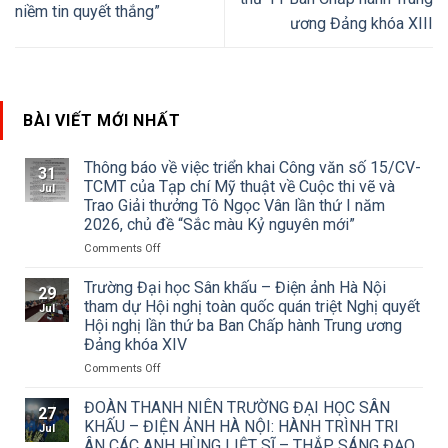
niềm tin quyết thắng”
ương Đảng khóa XIII
BÀI VIẾT MỚI NHẤT
Thông báo về việc triển khai Công văn số 15/CV-
31
TCMT của Tạp chí Mỹ thuật về Cuộc thi vẽ và
Jul
Trao Giải thưởng Tô Ngọc Vân lần thứ I năm
2026, chủ đề “Sắc màu Kỷ nguyên mới”
on
Comments Off
Thông
báo
Trường Đại học Sân khấu – Điện ảnh Hà Nội
29
về
tham dự Hội nghị toàn quốc quán triệt Nghị quyết
Jul
việc
Hội nghị lần thứ ba Ban Chấp hành Trung ương
triển
Đảng khóa XIV
khai
Công
on
Comments Off
văn
Trường
số
Đại
ĐOÀN THANH NIÊN TRƯỜNG ĐẠI HỌC SÂN
27
15/CV-
học
KHẤU – ĐIỆN ẢNH HÀ NỘI: HÀNH TRÌNH TRI
Jul
TCMT
Sân
ÂN CÁC ANH HÙNG LIỆT SĨ – THẮP SÁNG ĐẠO