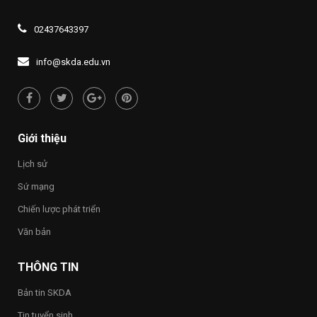
mới”
khóa
năm
SÁNG
thông
XIV
2026,
ĐẠO
về
02437643397
Đề
LÝ
quyền
án
“UỐNG
con
1437
NƯỚC
người
info@skda.edu.vn
NHỚ
“Việt
NGUỒN”
Nam
hạnh
phúc
–
Happy
Giới thiệu
Vietnam
2026”
Lịch sử
trong
toàn
Sứ mạng
Trường
Chiến lược phát triển
Văn bản
THÔNG TIN
Bản tin SKDA
Tin tuyển sinh