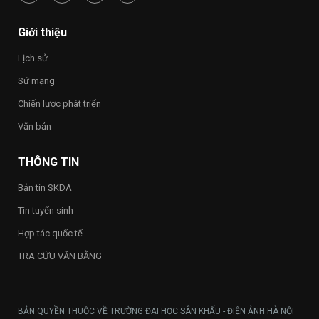
phúc
–
Happy
Giới thiệu
Vietnam
2026”
Lịch sử
trong
toàn
Sứ mạng
Trường
Chiến lược phát triển
Văn bản
THÔNG TIN
Bản tin SKDA
Tin tuyển sinh
Hợp tác quốc tế
TRA CỨU VĂN BẰNG
BẢN QUYỀN THUỘC VỀ TRƯỜNG ĐẠI HỌC SÂN KHẤU - ĐIỆN ẢNH HÀ NỘI