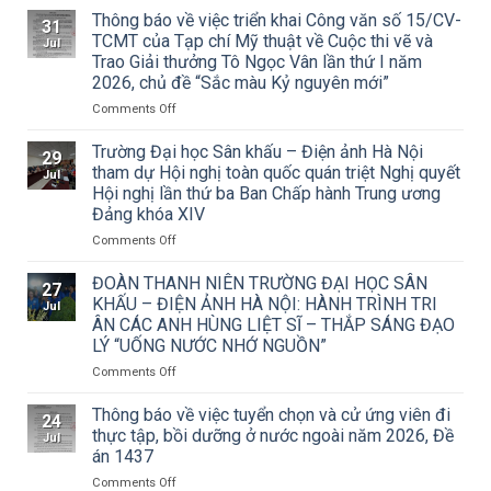
Thông báo về việc triển khai Công văn số 15/CV-
31
TCMT của Tạp chí Mỹ thuật về Cuộc thi vẽ và
Jul
Trao Giải thưởng Tô Ngọc Vân lần thứ I năm
2026, chủ đề “Sắc màu Kỷ nguyên mới”
on
Comments Off
Thông
báo
Trường Đại học Sân khấu – Điện ảnh Hà Nội
29
về
tham dự Hội nghị toàn quốc quán triệt Nghị quyết
Jul
việc
Hội nghị lần thứ ba Ban Chấp hành Trung ương
triển
Đảng khóa XIV
khai
Công
on
Comments Off
văn
Trường
số
Đại
ĐOÀN THANH NIÊN TRƯỜNG ĐẠI HỌC SÂN
27
15/CV-
học
KHẤU – ĐIỆN ẢNH HÀ NỘI: HÀNH TRÌNH TRI
Jul
TCMT
Sân
ÂN CÁC ANH HÙNG LIỆT SĨ – THẮP SÁNG ĐẠO
của
khấu
LÝ “UỐNG NƯỚC NHỚ NGUỒN”
Tạp
–
chí
Điện
on
Comments Off
Mỹ
ảnh
ĐOÀN
thuật
Hà
THANH
Thông báo về việc tuyển chọn và cử ứng viên đi
24
về
Nội
NIÊN
thực tập, bồi dưỡng ở nước ngoài năm 2026, Đề
Jul
Cuộc
tham
TRƯỜNG
án 1437
thi
dự
ĐẠI
vẽ
Hội
on
Comments Off
HỌC