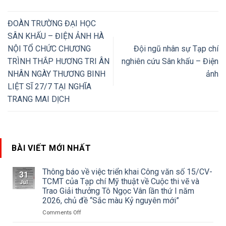
ĐOÀN TRƯỜNG ĐẠI HỌC
SÂN KHẤU – ĐIỆN ẢNH HÀ
NỘI TỔ CHỨC CHƯƠNG
Đội ngũ nhân sự Tạp chí
TRÌNH THẮP HƯƠNG TRI ÂN
nghiên cứu Sân khấu – Điện
NHÂN NGÀY THƯƠNG BINH
ảnh
LIỆT SĨ 27/7 TẠI NGHĨA
TRANG MAI DỊCH
BÀI VIẾT MỚI NHẤT
Thông báo về việc triển khai Công văn số 15/CV-
31
TCMT của Tạp chí Mỹ thuật về Cuộc thi vẽ và
Jul
Trao Giải thưởng Tô Ngọc Vân lần thứ I năm
2026, chủ đề “Sắc màu Kỷ nguyên mới”
on
Comments Off
Thông