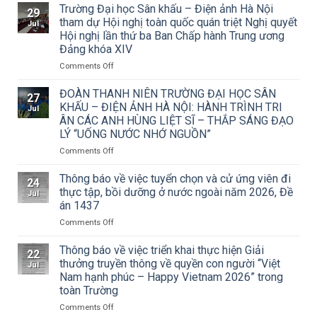
báo
Trường Đại học Sân khấu – Điện ảnh Hà Nội
29
về
tham dự Hội nghị toàn quốc quán triệt Nghị quyết
Jul
việc
Hội nghị lần thứ ba Ban Chấp hành Trung ương
triển
Đảng khóa XIV
khai
Công
on
Comments Off
văn
Trường
số
Đại
ĐOÀN THANH NIÊN TRƯỜNG ĐẠI HỌC SÂN
27
15/CV-
học
KHẤU – ĐIỆN ẢNH HÀ NỘI: HÀNH TRÌNH TRI
Jul
TCMT
Sân
ÂN CÁC ANH HÙNG LIỆT SĨ – THẮP SÁNG ĐẠO
của
khấu
LÝ “UỐNG NƯỚC NHỚ NGUỒN”
Tạp
–
chí
Điện
on
Comments Off
Mỹ
ảnh
ĐOÀN
thuật
Hà
THANH
Thông báo về việc tuyển chọn và cử ứng viên đi
24
về
Nội
NIÊN
thực tập, bồi dưỡng ở nước ngoài năm 2026, Đề
Jul
Cuộc
tham
TRƯỜNG
án 1437
thi
dự
ĐẠI
vẽ
Hội
on
Comments Off
HỌC
và
nghị
Thông
SÂN
Trao
toàn
báo
KHẤU
Thông báo về việc triển khai thực hiện Giải
22
Giải
quốc
về
–
thưởng truyền thông về quyền con người “Việt
Jul
thưởng
quán
việc
ĐIỆN
Nam hạnh phúc – Happy Vietnam 2026” trong
Tô
triệt
tuyển
ẢNH
toàn Trường
Ngọc
Nghị
chọn
HÀ
Vân
quyết
và
NỘI:
on
Comments Off