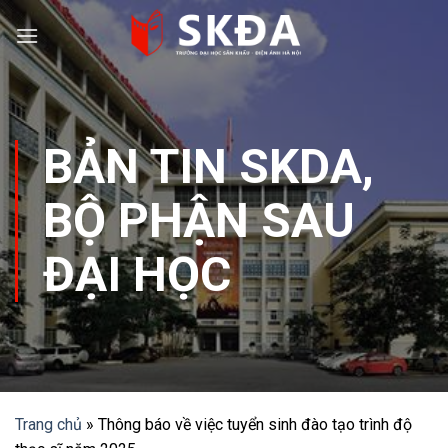
Skip
to
content
BẢN TIN SKDA
,
BỘ PHẬN SAU
ĐẠI HỌC
Trang chủ
»
Thông báo về việc tuyển sinh đào tạo trình độ