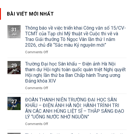
BÀI VIẾT MỚI NHẤT
Thông báo về việc triển khai Công văn số 15/CV-
31
TCMT của Tạp chí Mỹ thuật về Cuộc thi vẽ và
Jul
Trao Giải thưởng Tô Ngọc Vân lần thứ I năm
2026, chủ đề “Sắc màu Kỷ nguyên mới”
on
Comments Off
Thông
báo
Trường Đại học Sân khấu – Điện ảnh Hà Nội
29
về
tham dự Hội nghị toàn quốc quán triệt Nghị quyết
Jul
việc
Hội nghị lần thứ ba Ban Chấp hành Trung ương
triển
Đảng khóa XIV
khai
Công
on
Comments Off
văn
Trường
số
Đại
ĐOÀN THANH NIÊN TRƯỜNG ĐẠI HỌC SÂN
27
15/CV-
học
KHẤU – ĐIỆN ẢNH HÀ NỘI: HÀNH TRÌNH TRI
Jul
TCMT
Sân
ÂN CÁC ANH HÙNG LIỆT SĨ – THẮP SÁNG ĐẠO
của
khấu
LÝ “UỐNG NƯỚC NHỚ NGUỒN”
Tạp
–
chí
Điện
on
Comments Off
Mỹ
ảnh
ĐOÀN
thuật
Hà
THANH