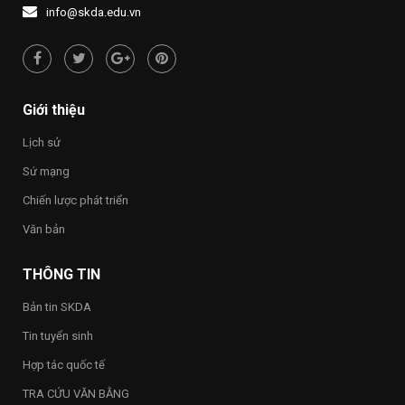
1437
NƯỚC
người
info@skda.edu.vn
NHỚ
“Việt
NGUỒN”
Nam
hạnh
phúc
–
Happy
Giới thiệu
Vietnam
2026”
Lịch sử
trong
toàn
Sứ mạng
Trường
Chiến lược phát triển
Văn bản
THÔNG TIN
Bản tin SKDA
Tin tuyển sinh
Hợp tác quốc tế
TRA CỨU VĂN BẰNG