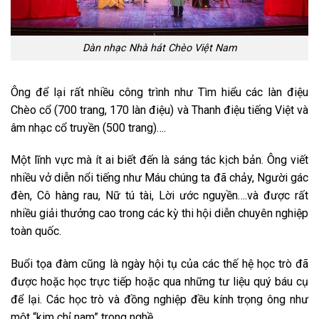
Dàn nhạc Nhà hát Chèo Việt Nam
Ông để lại rất nhiều công trình như Tìm hiểu các làn điệu
Chèo cổ (700 trang, 170 làn điệu) và Thanh điệu tiếng Việt và
âm nhạc cổ truyền (500 trang)….
Một lĩnh vực mà ít ai biết đến là sáng tác kịch bản. Ông viết
nhiều vở diễn nổi tiếng như Máu chúng ta đã chảy, Người gác
đèn, Cô hàng rau, Nữ tú tài, Lời ước nguyền….và được rất
nhiều giải thưởng cao trong các kỳ thi hội diễn chuyên nghiệp
toàn quốc.
Buổi tọa đàm cũng là ngày hội tụ của các thế hệ học trò đã
được hoặc học trực tiếp hoặc qua những tư liệu quý báu cụ
để lại. Các học trò và đồng nghiệp đều kính trọng ông như
một “kim chỉ nam” trong nghề.