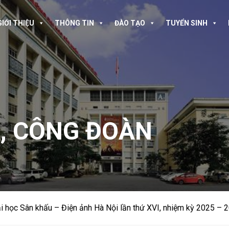
GIỚI THIỆU
THÔNG TIN
ĐÀO TẠO
TUYỂN SINH
A
,
CÔNG ĐOÀN
i học Sân khấu – Điện ảnh Hà Nội lần thứ XVI, nhiệm kỳ 2025 – 