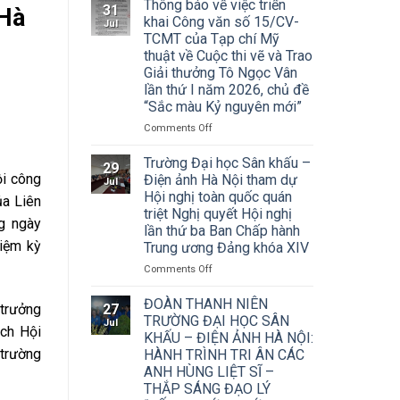
Thông báo về việc triển
31
 Hà
khai Công văn số 15/CV-
Jul
TCMT của Tạp chí Mỹ
thuật về Cuộc thi vẽ và Trao
Giải thưởng Tô Ngọc Vân
lần thứ I năm 2026, chủ đề
“Sắc màu Kỷ nguyên mới”
on
Comments Off
Thông
báo
Trường Đại học Sân khấu –
29
về
i công
Điện ảnh Hà Nội tham dự
Jul
việc
Hội nghị toàn quốc quán
ủa Liên
triển
triệt Nghị quyết Hội nghị
khai
g ngày
lần thứ ba Ban Chấp hành
Công
iệm kỳ
Trung ương Đảng khóa XIV
văn
số
on
Comments Off
15/CV-
Trường
TCMT
Đại
ĐOÀN THANH NIÊN
 trưởng
27
của
học
TRƯỜNG ĐẠI HỌC SÂN
Jul
Tạp
ịch Hội
Sân
KHẤU – ĐIỆN ẢNH HÀ NỘI:
chí
khấu
 trường
HÀNH TRÌNH TRI ÂN CÁC
Mỹ
–
ANH HÙNG LIỆT SĨ –
thuật
Điện
về
THẮP SÁNG ĐẠO LÝ
ảnh