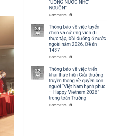
Cuộc
“UỐNG NƯỚC NHỚ
Hà
thi
NGUỒN”
Nội
vẽ
tham
on
Comments Off
và
dự
ĐOÀN
Trao
Hội
THANH
Thông báo về việc tuyển
Giải
nghị
24
NIÊN
thưởng
chọn và cử ứng viên đi
toàn
Jul
TRƯỜNG
Tô
thực tập, bồi dưỡng ở nước
quốc
ĐẠI
Ngọc
quán
ngoài năm 2026, Đề án
HỌC
Vân
triệt
1437
SÂN
lần
Nghị
KHẤU
thứ
on
Comments Off
quyết
–
I
Thông
Hội
ĐIỆN
năm
báo
Thông báo về việc triển
nghị
22
ẢNH
2026,
về
khai thực hiện Giải thưởng
lần
Jul
HÀ
chủ
việc
thứ
truyền thông về quyền con
NỘI:
đề
tuyển
ba
người “Việt Nam hạnh phúc
HÀNH
“Sắc
chọn
Ban
– Happy Vietnam 2026”
TRÌNH
màu
và
Chấp
trong toàn Trường
TRI
Kỷ
cử
hành
ÂN
nguyên
ứng
Trung
on
Comments Off
CÁC
mới”
viên
ương
Thông
ANH
đi
Đảng
báo
HÙNG
thực
khóa
về
LIỆT
tập,
XIV
việc
SĨ
bồi
triển
–
dưỡng
khai