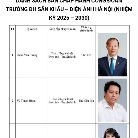
DANH SÁCH BAN CHẤP HÀNH CÔNG ĐOÀN
TRƯỜNG ĐH SÂN KHẤU – ĐIỆN ẢNH HÀ NỘI (NHIỆM
KỲ 2025 – 2030)