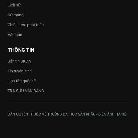
2026”
Lịch sử
trong
toàn
Sứ mạng
Trường
Chiến lược phát triển
Văn bản
THÔNG TIN
Bản tin SKDA
Tin tuyển sinh
Hợp tác quốc tế
TRA CỨU VĂN BẰNG
BẢN QUYỀN THUỘC VỀ TRƯỜNG ĐẠI HỌC SÂN KHẤU - ĐIỆN ẢNH HÀ NỘI