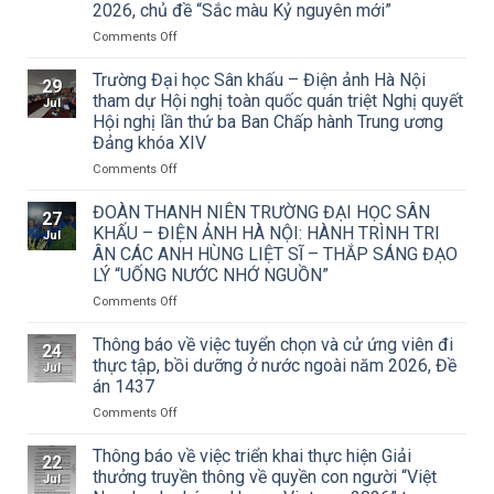
2026, chủ đề “Sắc màu Kỷ nguyên mới”
on
Comments Off
Thông
báo
Trường Đại học Sân khấu – Điện ảnh Hà Nội
29
về
tham dự Hội nghị toàn quốc quán triệt Nghị quyết
Jul
việc
Hội nghị lần thứ ba Ban Chấp hành Trung ương
triển
Đảng khóa XIV
khai
Công
on
Comments Off
văn
Trường
số
Đại
ĐOÀN THANH NIÊN TRƯỜNG ĐẠI HỌC SÂN
27
15/CV-
học
KHẤU – ĐIỆN ẢNH HÀ NỘI: HÀNH TRÌNH TRI
Jul
TCMT
Sân
ÂN CÁC ANH HÙNG LIỆT SĨ – THẮP SÁNG ĐẠO
của
khấu
LÝ “UỐNG NƯỚC NHỚ NGUỒN”
Tạp
–
chí
Điện
on
Comments Off
Mỹ
ảnh
ĐOÀN
thuật
Hà
THANH
Thông báo về việc tuyển chọn và cử ứng viên đi
24
về
Nội
NIÊN
thực tập, bồi dưỡng ở nước ngoài năm 2026, Đề
Jul
Cuộc
tham
TRƯỜNG
án 1437
thi
dự
ĐẠI
vẽ
Hội
on
Comments Off
HỌC
và
nghị
Thông
SÂN
Trao
toàn
báo
KHẤU
Thông báo về việc triển khai thực hiện Giải
22
Giải
quốc
về
–
thưởng truyền thông về quyền con người “Việt
Jul
thưởng
quán
việc
ĐIỆN