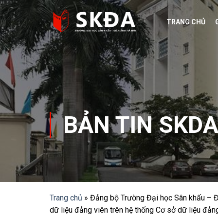
Skip
to
TRANG CHỦ
content
BẢN TIN SKD
Trang chủ
»
Đảng bộ Trường Đại học Sân khấu – Điệ
dữ liệu đảng viên trên hệ thống Cơ sở dữ liệu đảng