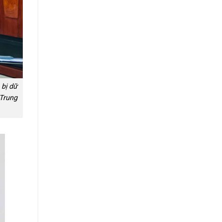
 bị dữ
 Trung