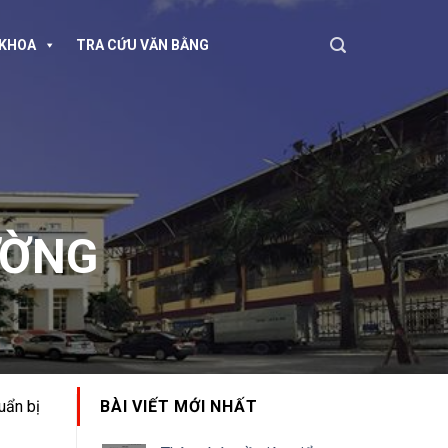
KHOA
TRA CỨU VĂN BẰNG
ƯỜNG
uẩn bị
BÀI VIẾT MỚI NHẤT