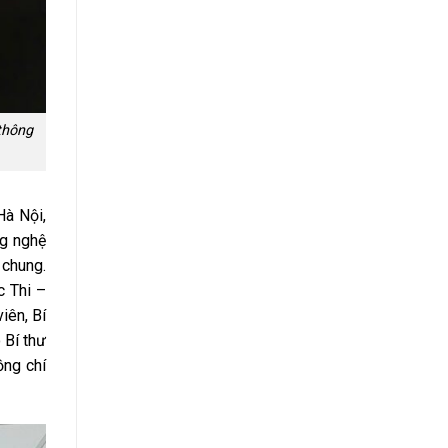
 thông
à Nội,
g nghệ
 chung.
c Thi –
iên, Bí
 Bí thư
ồng chí