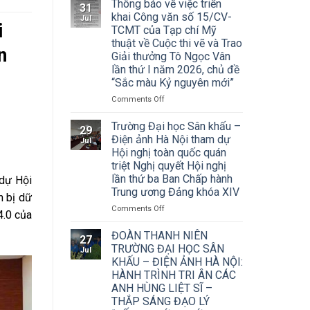
Thông báo về việc triển
31
khai Công văn số 15/CV-
Jul
i
TCMT của Tạp chí Mỹ
thuật về Cuộc thi vẽ và Trao
n
Giải thưởng Tô Ngọc Vân
lần thứ I năm 2026, chủ đề
“Sắc màu Kỷ nguyên mới”
on
Comments Off
Thông
báo
Trường Đại học Sân khấu –
29
về
Điện ảnh Hà Nội tham dự
Jul
việc
Hội nghị toàn quốc quán
triển
triệt Nghị quyết Hội nghị
khai
lần thứ ba Ban Chấp hành
 dự Hội
Công
Trung ương Đảng khóa XIV
văn
n bị dữ
số
on
Comments Off
4.0 của
15/CV-
Trường
TCMT
Đại
ĐOÀN THANH NIÊN
27
của
học
TRƯỜNG ĐẠI HỌC SÂN
Jul
Tạp
Sân
KHẤU – ĐIỆN ẢNH HÀ NỘI:
chí
khấu
HÀNH TRÌNH TRI ÂN CÁC
Mỹ
–
ANH HÙNG LIỆT SĨ –
thuật
Điện
về
THẮP SÁNG ĐẠO LÝ
ảnh