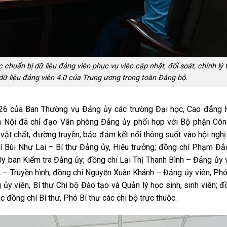
c chuẩn bị dữ liệu đảng viên phục vụ việc cập nhật, đối soát, chỉnh lý
 dữ liệu đảng viên 4.0 của Trung ương trong toàn Đảng bộ.
6 của Ban Thường vụ Đảng ủy các trường Đại học, Cao đẳng H
à Nội đã chỉ đạo Văn phòng Đảng ủy phối hợp với Bộ phận Côn
 vật chất, đường truyền, bảo đảm kết nối thông suốt vào hội nghị
í Bùi Như Lai – Bí thư Đảng ủy, Hiệu trưởng; đồng chí Phạm Đắ
y ban Kiểm tra Đảng ủy; đồng chí Lại Thị Thanh Bình – Đảng ủy v
 – Truyền hình; đồng chí Nguyễn Xuân Khánh – Đảng ủy viên, Phó
y viên, Bí thư Chi bộ Đào tạo và Quản lý học sinh, sinh viên; đ
ồng chí Bí thư, Phó Bí thư các chi bộ trực thuộc.