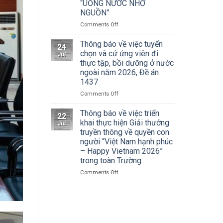
Cuộc
“UỐNG NƯỚC NHỚ
Hà
thi
NGUỒN”
Nội
vẽ
tham
on
Comments Off
và
dự
ĐOÀN
Trao
Hội
THANH
Thông báo về việc tuyển
Giải
nghị
24
NIÊN
thưởng
chọn và cử ứng viên đi
toàn
Jul
TRƯỜNG
Tô
thực tập, bồi dưỡng ở nước
quốc
ĐẠI
Ngọc
quán
ngoài năm 2026, Đề án
HỌC
Vân
triệt
1437
SÂN
lần
Nghị
KHẤU
thứ
on
Comments Off
quyết
–
I
Thông
Hội
ĐIỆN
năm
báo
Thông báo về việc triển
nghị
22
ẢNH
2026,
về
khai thực hiện Giải thưởng
lần
Jul
HÀ
chủ
việc
thứ
truyền thông về quyền con
NỘI:
đề
tuyển
ba
người “Việt Nam hạnh phúc
HÀNH
“Sắc
chọn
Ban
– Happy Vietnam 2026”
TRÌNH
màu
và
Chấp
trong toàn Trường
TRI
Kỷ
cử
hành
ÂN
nguyên
ứng
Trung
on
Comments Off
CÁC
mới”
viên
ương
Thông
ANH
đi
Đảng
báo
HÙNG
thực
khóa
về
LIỆT
tập,
XIV
việc
SĨ
bồi
triển
–
dưỡng
khai