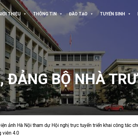
GIỚI THIỆU
THÔNG TIN
ĐÀO TẠO
TUYỂN SINH
A
,
ĐẢNG BỘ NHÀ TR
n ảnh Hà Nội tham dự Hội nghị trực tuyến triển khai công tác ch
 viên 4.0