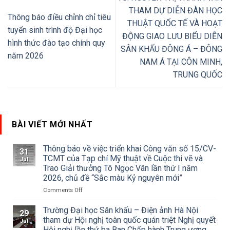
THAM DỰ DIỄN ĐÀN HỌC
Thông báo điều chỉnh chỉ tiêu
THUẬT QUỐC TẾ VÀ HOẠT
tuyển sinh trình độ Đại học
ĐỘNG GIAO LƯU BIỂU DIỄN
hình thức đào tạo chính quy
SÂN KHẤU ĐÔNG Á – ĐÔNG
năm 2026
NAM Á TẠI CÔN MINH,
TRUNG QUỐC
BÀI VIẾT MỚI NHẤT
Thông báo về việc triển khai Công văn số 15/CV-
31
TCMT của Tạp chí Mỹ thuật về Cuộc thi vẽ và
Jul
Trao Giải thưởng Tô Ngọc Vân lần thứ I năm
2026, chủ đề “Sắc màu Kỷ nguyên mới”
on
Comments Off
Thông
báo
Trường Đại học Sân khấu – Điện ảnh Hà Nội
29
về
tham dự Hội nghị toàn quốc quán triệt Nghị quyết
Jul
việc
Hội nghị lần thứ ba Ban Chấp hành Trung ương