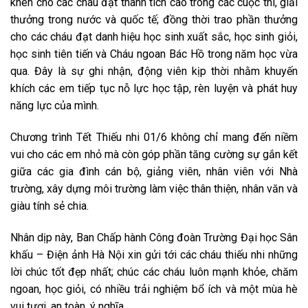
khen cho các cháu đạt thành tích cao trong các cuộc thi, giải
thưởng trong nước và quốc tế; đồng thời trao phần thưởng
cho các cháu đạt danh hiệu học sinh xuất sắc, học sinh giỏi,
học sinh tiên tiến và Cháu ngoan Bác Hồ trong năm học vừa
qua. Đây là sự ghi nhận, động viên kịp thời nhằm khuyến
khích các em tiếp tục nỗ lực học tập, rèn luyện và phát huy
năng lực của mình.
Chương trình Tết Thiếu nhi 01/6 không chỉ mang đến niềm
vui cho các em nhỏ mà còn góp phần tăng cường sự gắn kết
giữa các gia đình cán bộ, giảng viên, nhân viên với Nhà
trường, xây dựng môi trường làm việc thân thiện, nhân văn và
giàu tính sẻ chia.
Nhân dịp này, Ban Chấp hành Công đoàn Trường Đại học Sân
khấu – Điện ảnh Hà Nội xin gửi tới các cháu thiếu nhi những
lời chúc tốt đẹp nhất; chúc các cháu luôn mạnh khỏe, chăm
ngoan, học giỏi, có nhiều trải nghiệm bổ ích và một mùa hè
vui tươi, an toàn, ý nghĩa.