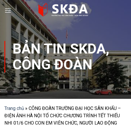
Skip
to
content
BẢN TIN SKDA
,
CÔNG ĐOÀN
Trang chủ
»
CÔNG ĐOÀN TRƯỜNG ĐẠI HỌC SÂN KHẤU –
ĐIỆN ẢNH HÀ NỘI TỔ CHỨC CHƯƠNG TRÌNH TẾT THIẾU
NHI 01/6 CHO CON EM VIÊN CHỨC, NGƯỜI LAO ĐỘNG