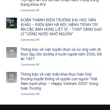
triển
Đảng khóa XIV
khai
Công
on
Comments Off
văn
Trường
số
Đại
ĐOÀN THANH NIÊN TRƯỜNG ĐẠI HỌC SÂN
27
15/CV-
học
KHẤU – ĐIỆN ẢNH HÀ NỘI: HÀNH TRÌNH TRI
Jul
TCMT
Sân
ÂN CÁC ANH HÙNG LIỆT SĨ – THẮP SÁNG ĐẠO
của
khấu
LÝ “UỐNG NƯỚC NHỚ NGUỒN”
Tạp
–
chí
Điện
on
Comments Off
Mỹ
ảnh
ĐOÀN
thuật
Hà
THANH
Thông báo về việc tuyển chọn và cử ứng viên đi
24
về
Nội
NIÊN
thực tập, bồi dưỡng ở nước ngoài năm 2026, Đề
Jul
Cuộc
tham
TRƯỜNG
án 1437
thi
dự
ĐẠI
vẽ
Hội
on
Comments Off
HỌC
và
nghị
Thông
SÂN
Trao
toàn
báo
KHẤU
Thông báo về việc triển khai thực hiện Giải
22
Giải
quốc
về
–
thưởng truyền thông về quyền con người “Việt
Jul
thưởng
quán
việc
ĐIỆN
Nam hạnh phúc – Happy Vietnam 2026” trong
Tô
triệt
tuyển
ẢNH
toàn Trường
Ngọc
Nghị
chọn
HÀ
Vân
quyết
và
NỘI:
on
Comments Off
lần
Hội
cử
HÀNH
Thông
thứ
nghị
ứng
TRÌNH
báo
I
lần
viên
TRI
về