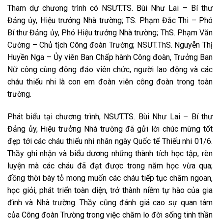
Tham dự chương trình có NSƯT.TS. Bùi Như Lai – Bí thư
Đảng ủy, Hiệu trưởng Nhà trường; TS. Phạm Đắc Thi – Phó
Bí thư Đảng ủy, Phó Hiệu trưởng Nhà trường; ThS. Phạm Văn
Cường – Chủ tịch Công đoàn Trường; NSƯT.ThS. Nguyễn Thị
Huyền Nga – Ủy viên Ban Chấp hành Công đoàn, Trưởng Ban
Nữ công cùng đông đảo viên chức, người lao động và các
cháu thiếu nhi là con em đoàn viên công đoàn trong toàn
trường.
Phát biểu tại chương trình, NSƯT.TS. Bùi Như Lai – Bí thư
Đảng ủy, Hiệu trưởng Nhà trường đã gửi lời chúc mừng tốt
đẹp tới các cháu thiếu nhi nhân ngày Quốc tế Thiếu nhi 01/6.
Thầy ghi nhận và biểu dương những thành tích học tập, rèn
luyện mà các cháu đã đạt được trong năm học vừa qua;
đồng thời bày tỏ mong muốn các cháu tiếp tục chăm ngoan,
học giỏi, phát triển toàn diện, trở thành niềm tự hào của gia
đình và Nhà trường. Thầy cũng đánh giá cao sự quan tâm
của Công đoàn Trường trong việc chăm lo đời sống tinh thần