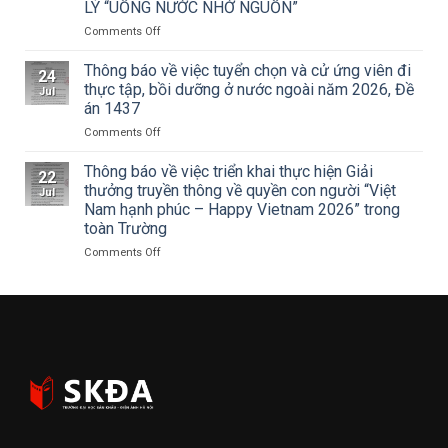
LÝ “UỐNG NƯỚC NHỚ NGUỒN”
Tạp
–
chí
Điện
on
Comments Off
Mỹ
ảnh
ĐOÀN
thuật
Hà
THANH
Thông báo về việc tuyển chọn và cử ứng viên đi
24
về
Nội
NIÊN
thực tập, bồi dưỡng ở nước ngoài năm 2026, Đề
Jul
Cuộc
tham
TRƯỜNG
án 1437
thi
dự
ĐẠI
vẽ
Hội
on
Comments Off
HỌC
và
nghị
Thông
SÂN
Trao
toàn
báo
KHẤU
Thông báo về việc triển khai thực hiện Giải
22
Giải
quốc
về
–
thưởng truyền thông về quyền con người “Việt
Jul
thưởng
quán
việc
ĐIỆN
Nam hạnh phúc – Happy Vietnam 2026” trong
Tô
triệt
tuyển
ẢNH
toàn Trường
Ngọc
Nghị
chọn
HÀ
Vân
quyết
và
NỘI:
on
Comments Off
lần
Hội
cử
HÀNH
Thông
thứ
nghị
ứng
TRÌNH
báo
I
lần
viên
TRI
về
năm
thứ
đi
ÂN
việc
2026,
ba
thực
CÁC
triển
chủ
Ban
tập,
ANH
khai
đề
Chấp
bồi
HÙNG
thực
“Sắc
hành
dưỡng
LIỆT
hiện
màu
Trung
ở
SĨ
Giải
Kỷ
ương
nước
–
thưởng
nguyên
Đảng
ngoài
THẮP
truyền