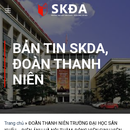
Skip
to
content
BẢN TIN SKDA
,
ĐOÀN THANH
NIÊN
Trang chủ
»
ĐOÀN THANH NIÊN TRƯỜNG ĐẠI HỌC SÂN