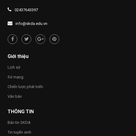
mới”
khóa
năm
SÁNG
thông
XIV
2026,
ĐẠO
về
02437643397
Đề
LÝ
quyền
án
“UỐNG
con
1437
NƯỚC
người
info@skda.edu.vn
NHỚ
“Việt
NGUỒN”
Nam
hạnh
phúc
–
Happy
Giới thiệu
Vietnam
2026”
Lịch sử
trong
toàn
Sứ mạng
Trường
Chiến lược phát triển
Văn bản
THÔNG TIN
Bản tin SKDA
Tin tuyển sinh