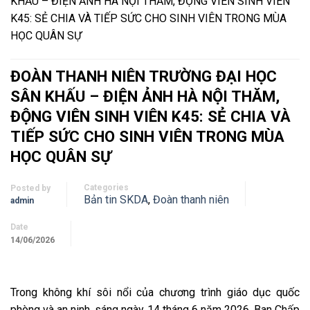
KHẤU – ĐIỆN ẢNH HÀ NỘI THĂM, ĐỘNG VIÊN SINH VIÊN
K45: SẺ CHIA VÀ TIẾP SỨC CHO SINH VIÊN TRONG MÙA
HỌC QUÂN SỰ
ĐOÀN THANH NIÊN TRƯỜNG ĐẠI HỌC
SÂN KHẤU – ĐIỆN ẢNH HÀ NỘI THĂM,
ĐỘNG VIÊN SINH VIÊN K45: SẺ CHIA VÀ
TIẾP SỨC CHO SINH VIÊN TRONG MÙA
HỌC QUÂN SỰ
Categories
Posted by
Bản tin SKDA
,
Đoàn thanh niên
admin
Date
14/06/2026
Trong không khí sôi nổi của chương trình giáo dục quốc
phòng và an ninh, sáng ngày 14 tháng 6 năm 2026, Ban Chấp