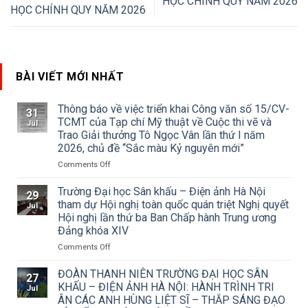
HỌC CHÍNH QUY NĂM 2026
HỌC CHÍNH QUY NĂM 2026
BÀI VIẾT MỚI NHẤT
Thông báo về việc triển khai Công văn số 15/CV-
31
TCMT của Tạp chí Mỹ thuật về Cuộc thi vẽ và
Jul
Trao Giải thưởng Tô Ngọc Vân lần thứ I năm
2026, chủ đề “Sắc màu Kỷ nguyên mới”
on
Comments Off
Thông
báo
Trường Đại học Sân khấu – Điện ảnh Hà Nội
29
về
tham dự Hội nghị toàn quốc quán triệt Nghị quyết
Jul
việc
Hội nghị lần thứ ba Ban Chấp hành Trung ương
triển
Đảng khóa XIV
khai
Công
on
Comments Off
văn
Trường
số
Đại
ĐOÀN THANH NIÊN TRƯỜNG ĐẠI HỌC SÂN
27
15/CV-
học
KHẤU – ĐIỆN ẢNH HÀ NỘI: HÀNH TRÌNH TRI
Jul
TCMT
Sân
ÂN CÁC ANH HÙNG LIỆT SĨ – THẮP SÁNG ĐẠO
của
khấu