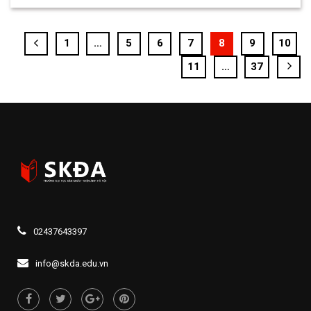
1
…
5
6
7
8
9
10
11
…
37
02437643397
info@skda.edu.vn