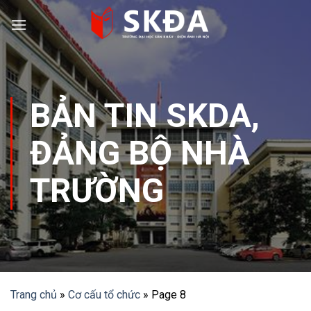
Skip
to
content
BẢN TIN SKDA
,
ĐẢNG BỘ NHÀ
TRƯỜNG
Trang chủ
»
Cơ cấu tổ chức
»
Page 8