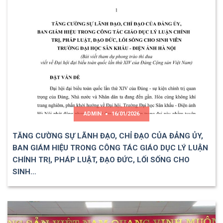
ADMIN
16/01/2026
TĂNG CƯỜNG SỰ LÃNH ĐẠO, CHỈ ĐẠO CỦA ĐẢNG ỦY,
BAN GIÁM HIỆU TRONG CÔNG TÁC GIÁO DỤC LÝ LUẬN
CHÍNH TRỊ, PHÁP LUẬT, ĐẠO ĐỨC, LỐI SỐNG CHO
SINH…