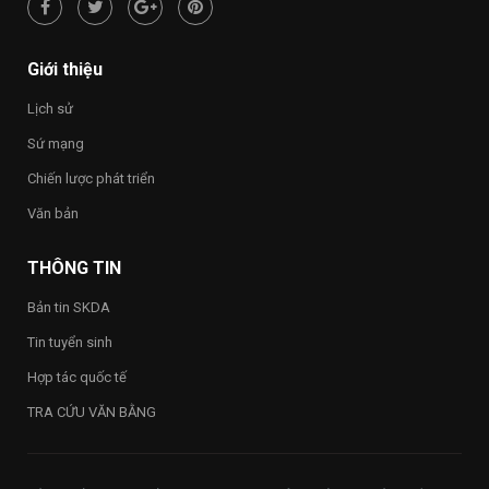
hạnh
phúc
–
Happy
Giới thiệu
Vietnam
2026”
Lịch sử
trong
toàn
Sứ mạng
Trường
Chiến lược phát triển
Văn bản
THÔNG TIN
Bản tin SKDA
Tin tuyển sinh
Hợp tác quốc tế
TRA CỨU VĂN BẰNG