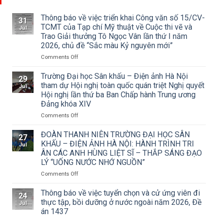
Thông báo về việc triển khai Công văn số 15/CV-
31
TCMT của Tạp chí Mỹ thuật về Cuộc thi vẽ và
Jul
Trao Giải thưởng Tô Ngọc Vân lần thứ I năm
2026, chủ đề “Sắc màu Kỷ nguyên mới”
on
Comments Off
Thông
báo
Trường Đại học Sân khấu – Điện ảnh Hà Nội
29
về
tham dự Hội nghị toàn quốc quán triệt Nghị quyết
Jul
việc
Hội nghị lần thứ ba Ban Chấp hành Trung ương
triển
Đảng khóa XIV
khai
Công
on
Comments Off
văn
Trường
số
Đại
ĐOÀN THANH NIÊN TRƯỜNG ĐẠI HỌC SÂN
27
15/CV-
học
KHẤU – ĐIỆN ẢNH HÀ NỘI: HÀNH TRÌNH TRI
Jul
TCMT
Sân
ÂN CÁC ANH HÙNG LIỆT SĨ – THẮP SÁNG ĐẠO
của
khấu
LÝ “UỐNG NƯỚC NHỚ NGUỒN”
Tạp
–
chí
Điện
on
Comments Off
Mỹ
ảnh
ĐOÀN
thuật
Hà
THANH
Thông báo về việc tuyển chọn và cử ứng viên đi
24
về
Nội
NIÊN
thực tập, bồi dưỡng ở nước ngoài năm 2026, Đề
Jul
Cuộc
tham
TRƯỜNG
án 1437
thi
dự
ĐẠI