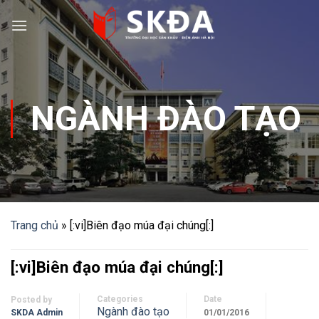
Skip
to
content
NGÀNH ĐÀO TẠO
Trang chủ
»
[:vi]Biên đạo múa đại chúng[:]
[:vi]Biên đạo múa đại chúng[:]
Categories
Date
Posted by
Ngành đào tạo
SKDA Admin
01/01/2016