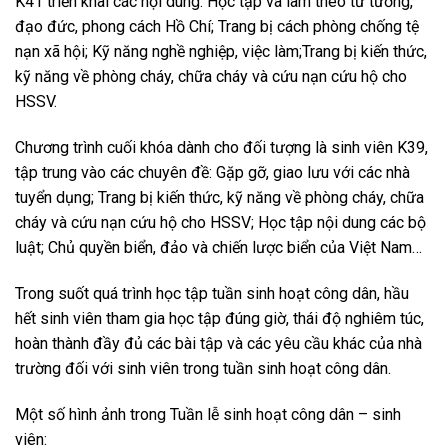
K41 triển khai các nội dung: Học tập và làm theo tư tưởng,
đạo đức, phong cách Hồ Chí; Trang bị cách phòng chống tệ
nạn xã hội; Kỹ năng nghề nghiệp, việc làm;Trang bị kiến thức,
kỹ năng về phòng cháy, chữa cháy và cứu nạn cứu hộ cho
HSSV.
Chương trình cuối khóa dành cho đối tượng là sinh viên K39,
tập trung vào các chuyên đề: Gặp gỡ, giao lưu với các nhà
tuyển dụng; Trang bị kiến thức, kỹ năng về phòng cháy, chữa
cháy và cứu nạn cứu hộ cho HSSV; Học tập nội dung các bộ
luật; Chủ quyền biển, đảo và chiến lược biển của Việt Nam…
Trong suốt quá trình học tập tuần sinh hoạt công dân, hầu
hết sinh viên tham gia học tập đúng giờ, thái độ nghiêm túc,
hoàn thành đầy đủ các bài tập và các yêu cầu khác của nhà
trường đối với sinh viên trong tuần sinh hoạt công dân.
Một số hình ảnh trong Tuần lễ sinh hoạt công dân – sinh
viên: