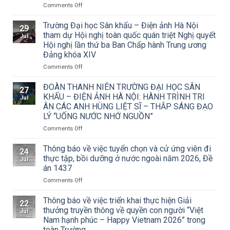
on
Comments Off
Thông
báo
Trường Đại học Sân khấu – Điện ảnh Hà Nội
29
về
tham dự Hội nghị toàn quốc quán triệt Nghị quyết
Jul
việc
Hội nghị lần thứ ba Ban Chấp hành Trung ương
triển
Đảng khóa XIV
khai
Công
on
Comments Off
văn
Trường
số
Đại
ĐOÀN THANH NIÊN TRƯỜNG ĐẠI HỌC SÂN
27
15/CV-
học
KHẤU – ĐIỆN ẢNH HÀ NỘI: HÀNH TRÌNH TRI
Jul
TCMT
Sân
ÂN CÁC ANH HÙNG LIỆT SĨ – THẮP SÁNG ĐẠO
của
khấu
LÝ “UỐNG NƯỚC NHỚ NGUỒN”
Tạp
–
chí
Điện
on
Comments Off
Mỹ
ảnh
ĐOÀN
thuật
Hà
THANH
Thông báo về việc tuyển chọn và cử ứng viên đi
24
về
Nội
NIÊN
thực tập, bồi dưỡng ở nước ngoài năm 2026, Đề
Jul
Cuộc
tham
TRƯỜNG
án 1437
thi
dự
ĐẠI
vẽ
Hội
on
Comments Off
HỌC
và
nghị
Thông
SÂN
Trao
toàn
báo
KHẤU
Thông báo về việc triển khai thực hiện Giải
22
Giải
quốc
về
–
thưởng truyền thông về quyền con người “Việt
Jul
thưởng
quán
việc
ĐIỆN
Nam hạnh phúc – Happy Vietnam 2026” trong
Tô
triệt
tuyển
ẢNH
toàn Trường