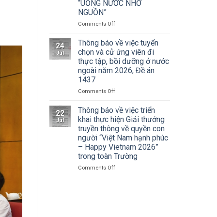
Cuộc
“UỐNG NƯỚC NHỚ
Hà
thi
NGUỒN”
Nội
vẽ
tham
on
Comments Off
và
dự
ĐOÀN
Trao
Hội
THANH
Thông báo về việc tuyển
Giải
nghị
24
NIÊN
thưởng
chọn và cử ứng viên đi
toàn
Jul
TRƯỜNG
Tô
thực tập, bồi dưỡng ở nước
quốc
ĐẠI
Ngọc
quán
ngoài năm 2026, Đề án
HỌC
Vân
triệt
1437
SÂN
lần
Nghị
KHẤU
thứ
on
Comments Off
quyết
–
I
Thông
Hội
ĐIỆN
năm
báo
Thông báo về việc triển
nghị
22
ẢNH
2026,
về
khai thực hiện Giải thưởng
lần
Jul
HÀ
chủ
việc
thứ
truyền thông về quyền con
NỘI:
đề
tuyển
ba
người “Việt Nam hạnh phúc
HÀNH
“Sắc
chọn
Ban
– Happy Vietnam 2026”
TRÌNH
màu
và
Chấp
trong toàn Trường
TRI
Kỷ
cử
hành
ÂN
nguyên
ứng
Trung
on
Comments Off
CÁC
mới”
viên
ương
Thông
ANH
đi
Đảng
báo
HÙNG
thực
khóa
về
LIỆT
tập,
XIV
việc
SĨ
bồi
triển
–
dưỡng
khai