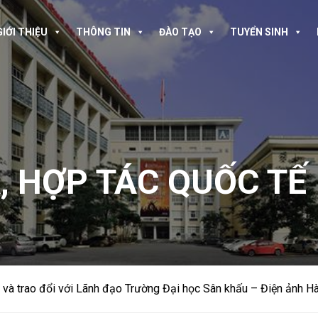
GIỚI THIỆU
THÔNG TIN
ĐÀO TẠO
TUYỂN SINH
A
,
HỢP TÁC QUỐC TẾ
và trao đổi với Lãnh đạo Trường Đại học Sân khấu – Điện ảnh H