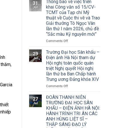
Thông báo về việc triển
31
khai Công văn số 15/CV-
Jul
TCMT của Tạp chí Mỹ
thuật về Cuộc thi vẽ và Trao
Giải thưởng Tô Ngọc Vân
lần thứ I năm 2026, chủ đề
“Sắc màu Kỷ nguyên mới”
on
Comments Off
Thông
báo
Trường Đại học Sân khấu –
29
về
ĩnh
Điện ảnh Hà Nội tham dự
Jul
việc
Hội nghị toàn quốc quán
 thăm,
triển
triệt Nghị quyết Hội nghị
khai
lần thứ ba Ban Chấp hành
Công
Trung ương Đảng khóa XIV
văn
Garcia
số
on
Comments Off
15/CV-
Trường
TCMT
Đại
ĐOÀN THANH NIÊN
27
của
học
TRƯỜNG ĐẠI HỌC SÂN
Jul
Tạp
thiết
Sân
KHẤU – ĐIỆN ẢNH HÀ NỘI:
chí
khấu
 nhiếp
HÀNH TRÌNH TRI ÂN CÁC
Mỹ
–
ANH HÙNG LIỆT SĨ –
thuật
Điện
về
THẮP SÁNG ĐẠO LÝ
ảnh