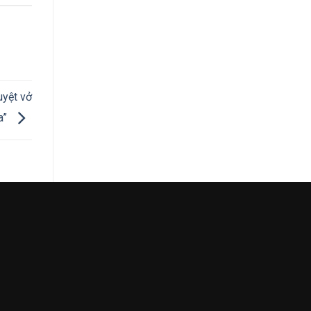
uyệt vở
a”