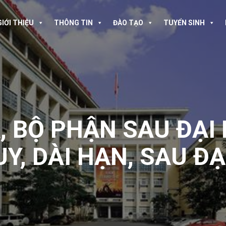
GIỚI THIỆU
THÔNG TIN
ĐÀO TẠO
TUYỂN SINH
A
,
BỘ PHẬN SAU ĐẠI
Y, DÀI HẠN
,
SAU ĐẠ