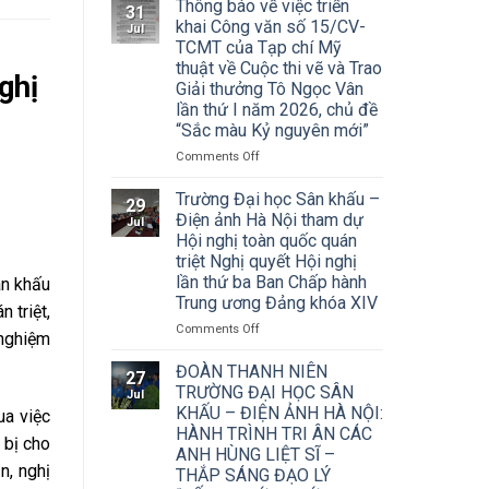
Thông báo về việc triển
31
khai Công văn số 15/CV-
Jul
TCMT của Tạp chí Mỹ
thuật về Cuộc thi vẽ và Trao
ghị
Giải thưởng Tô Ngọc Vân
lần thứ I năm 2026, chủ đề
“Sắc màu Kỷ nguyên mới”
on
Comments Off
Thông
báo
Trường Đại học Sân khấu –
29
về
Điện ảnh Hà Nội tham dự
Jul
việc
Hội nghị toàn quốc quán
triển
triệt Nghị quyết Hội nghị
khai
lần thứ ba Ban Chấp hành
n khấu
Công
Trung ương Đảng khóa XIV
văn
 triệt,
số
on
Comments Off
 nghiệm
15/CV-
Trường
TCMT
Đại
ĐOÀN THANH NIÊN
27
của
học
TRƯỜNG ĐẠI HỌC SÂN
Jul
Tạp
Sân
KHẤU – ĐIỆN ẢNH HÀ NỘI:
ua việc
chí
khấu
HÀNH TRÌNH TRI ÂN CÁC
Mỹ
–
 bị cho
ANH HÙNG LIỆT SĨ –
thuật
Điện
n, nghị
về
THẮP SÁNG ĐẠO LÝ
ảnh