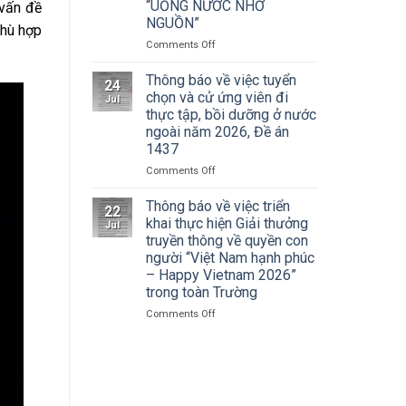
Cuộc
“UỐNG NƯỚC NHỚ
 vấn đề
Hà
thi
NGUỒN”
Nội
phù hợp
vẽ
tham
on
Comments Off
và
dự
ĐOÀN
Trao
Hội
THANH
Thông báo về việc tuyển
Giải
nghị
24
NIÊN
thưởng
chọn và cử ứng viên đi
toàn
Jul
TRƯỜNG
Tô
thực tập, bồi dưỡng ở nước
quốc
ĐẠI
Ngọc
quán
ngoài năm 2026, Đề án
HỌC
Vân
triệt
1437
SÂN
lần
Nghị
KHẤU
thứ
on
Comments Off
quyết
–
I
Thông
Hội
ĐIỆN
năm
báo
Thông báo về việc triển
nghị
22
ẢNH
2026,
về
khai thực hiện Giải thưởng
lần
Jul
HÀ
chủ
việc
thứ
truyền thông về quyền con
NỘI:
đề
tuyển
ba
người “Việt Nam hạnh phúc
HÀNH
“Sắc
chọn
Ban
– Happy Vietnam 2026”
TRÌNH
màu
và
Chấp
trong toàn Trường
TRI
Kỷ
cử
hành
ÂN
nguyên
ứng
Trung
on
Comments Off
CÁC
mới”
viên
ương
Thông
ANH
đi
Đảng
báo
HÙNG
thực
khóa
về
LIỆT
tập,
XIV
việc
SĨ
bồi
triển
–
dưỡng
khai