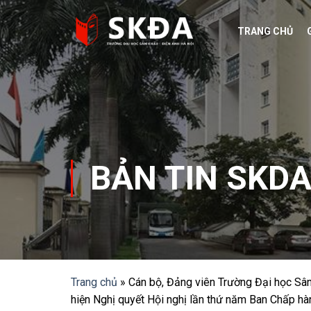
Skip
to
TRANG CHỦ
content
BẢN TIN SKD
Trang chủ
»
Cán bộ, Đảng viên Trường Đại học Sân k
hiện Nghị quyết Hội nghị lần thứ năm Ban Chấp hà