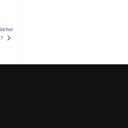
vừa học
17