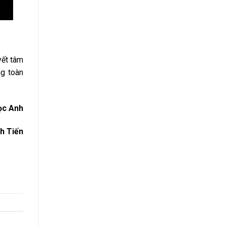
yết tâm
ng toàn
ọc Anh
h Tiến