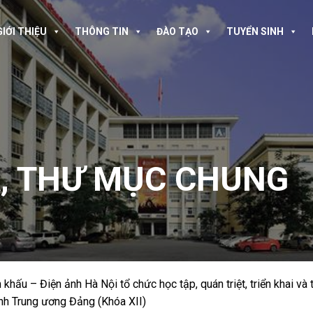
GIỚI THIỆU
THÔNG TIN
ĐÀO TẠO
TUYỂN SINH
A
,
THƯ MỤC CHUNG
hấu – Điện ảnh Hà Nội tổ chức học tập, quán triệt, triển khai và 
nh Trung ương Đảng (Khóa XII)