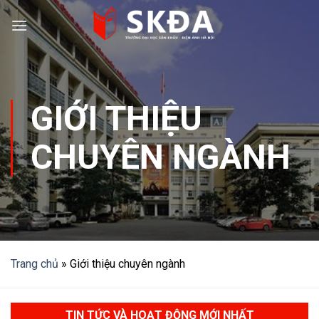
Skip
to
content
GIỚI THIỆU
CHUYÊN NGÀNH
Trang chủ
»
Giới thiệu chuyên ngành
TIN TỨC VÀ HOẠT ĐỘNG MỚI NHẤT