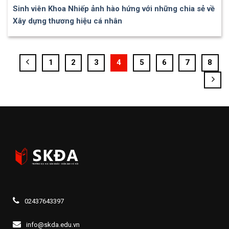
Sinh viên Khoa Nhiếp ảnh hào hứng với những chia sẻ về
Xây dựng thương hiệu cá nhân
1
2
3
4
5
6
7
8
02437643397
info@skda.edu.vn