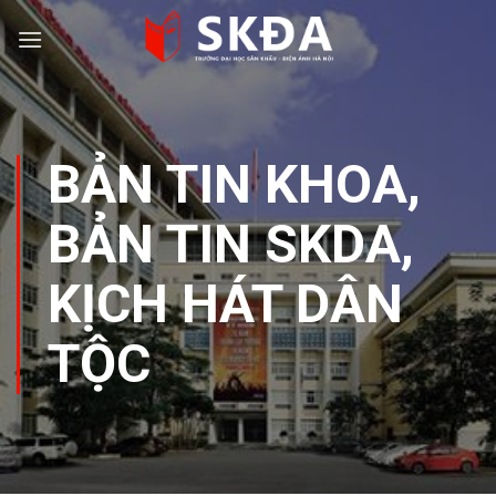
Skip
to
content
BẢN TIN KHOA
,
BẢN TIN SKDA
,
KỊCH HÁT DÂN
TỘC