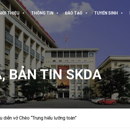
GIỚI THIỆU
THÔNG TIN
ĐÀO TẠO
TUYỂN SINH
A
,
BẢN TIN SKDA
u diễn vở Chèo “Trung hiếu lưỡng toàn”