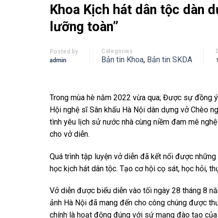
Khoa Kịch hát dân tộc dàn d
lưỡng toàn”
Categories
Posted by
Bản tin Khoa
,
Bản tin SKDA
admin
Trong mùa hè năm 2022 vừa qua; Được sự đồng ý c
Hội nghệ sĩ Sân khấu Hà Nội dàn dựng vở Chèo ngắ
tình yêu lịch sử nước nhà cùng niềm đam mê nghệ t
cho vở diễn.
Quá trình tập luyện vở diễn đã kết nối được nhữn
học kịch hát dân tộc. Tạo cơ hội cọ sát, học hỏi,
Vở diễn được biểu diễn vào tối ngày 28 tháng 8 nă
ảnh Hà Nội đã mang đến cho công chúng được thư
chính là hoạt động đúng với sứ mạng đào tạo của