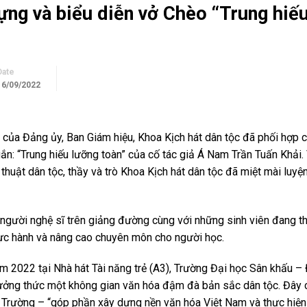
ựng và biểu diễn vở Chèo “Trung hiế
Date
16/09/2022
ủa Đảng ủy, Ban Giám hiệu, Khoa Kịch hát dân tộc đã phối hợp 
n: “Trung hiếu lưỡng toàn” của cố tác giả Á Nam Trần Tuấn Khải.
huật dân tộc, thầy và trò Khoa Kịch hát dân tộc đã miệt mài luyệ
g người nghệ sĩ trên giảng đường cùng với những sinh viên đang t
 thực hành và nâng cao chuyên môn cho người học.
m 2022 tại Nhà hát Tài năng trẻ (A3), Trường Đại học Sân khấu – 
ởng thức một không gian văn hóa đậm đà bản sắc dân tộc. Đây
 Trường – “góp phần xây dựng nền văn hóa Việt Nam và thực hiện