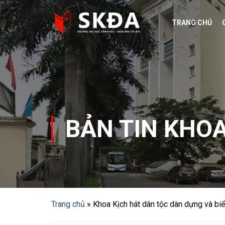
Skip
to
TRANG CHỦ
content
BẢN TIN KHO
Trang chủ
»
Khoa Kịch hát dân tộc dàn dựng và biể