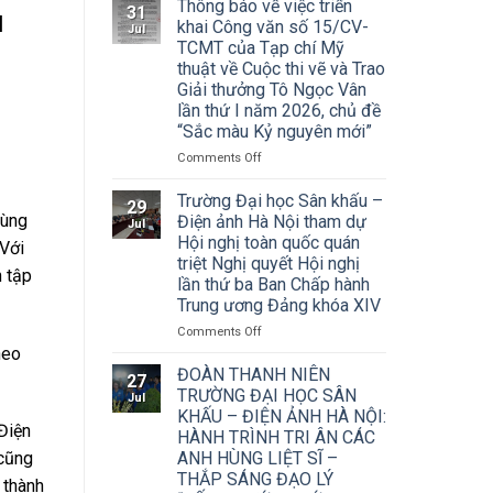
Thông báo về việc triển
31
u
khai Công văn số 15/CV-
Jul
TCMT của Tạp chí Mỹ
thuật về Cuộc thi vẽ và Trao
Giải thưởng Tô Ngọc Vân
lần thứ I năm 2026, chủ đề
“Sắc màu Kỷ nguyên mới”
on
Comments Off
Thông
báo
Trường Đại học Sân khấu –
29
về
cùng
Điện ảnh Hà Nội tham dự
Jul
việc
Hội nghị toàn quốc quán
 Với
triển
triệt Nghị quyết Hội nghị
khai
n tập
lần thứ ba Ban Chấp hành
Công
Trung ương Đảng khóa XIV
văn
số
on
Comments Off
15/CV-
Trường
heo
TCMT
Đại
ĐOÀN THANH NIÊN
27
của
học
TRƯỜNG ĐẠI HỌC SÂN
Jul
Tạp
Sân
KHẤU – ĐIỆN ẢNH HÀ NỘI:
chí
khấu
Điện
HÀNH TRÌNH TRI ÂN CÁC
Mỹ
–
ANH HÙNG LIỆT SĨ –
 cũng
thuật
Điện
về
THẮP SÁNG ĐẠO LÝ
ảnh
 thành