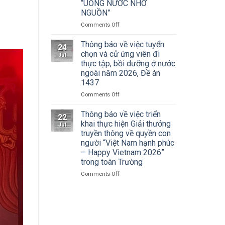
Cuộc
“UỐNG NƯỚC NHỚ
Hà
thi
NGUỒN”
Nội
vẽ
tham
on
Comments Off
và
dự
ĐOÀN
Trao
Hội
THANH
Thông báo về việc tuyển
Giải
nghị
24
NIÊN
thưởng
chọn và cử ứng viên đi
toàn
Jul
TRƯỜNG
Tô
thực tập, bồi dưỡng ở nước
quốc
ĐẠI
Ngọc
quán
ngoài năm 2026, Đề án
HỌC
Vân
triệt
1437
SÂN
lần
Nghị
KHẤU
thứ
on
Comments Off
quyết
–
I
Thông
Hội
ĐIỆN
năm
báo
Thông báo về việc triển
nghị
22
ẢNH
2026,
về
khai thực hiện Giải thưởng
lần
Jul
HÀ
chủ
việc
thứ
truyền thông về quyền con
NỘI:
đề
tuyển
ba
người “Việt Nam hạnh phúc
HÀNH
“Sắc
chọn
Ban
– Happy Vietnam 2026”
TRÌNH
màu
và
Chấp
trong toàn Trường
TRI
Kỷ
cử
hành
ÂN
nguyên
ứng
Trung
on
Comments Off
CÁC
mới”
viên
ương
Thông
ANH
đi
Đảng
báo
HÙNG
thực
khóa
về
LIỆT
tập,
XIV
việc
SĨ
bồi
triển
–
dưỡng
khai