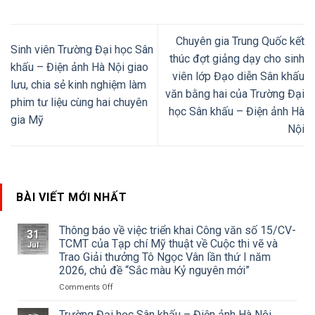
Chuyên gia Trung Quốc kết
Sinh viên Trường Đại học Sân
thúc đợt giảng dạy cho sinh
khấu – Điện ảnh Hà Nội giao
viên lớp Đạo diễn Sân khấu
lưu, chia sẻ kinh nghiệm làm
văn bằng hai của Trường Đại
phim tư liệu cùng hai chuyên
học Sân khấu – Điện ảnh Hà
gia Mỹ
Nội
BÀI VIẾT MỚI NHẤT
Thông báo về việc triển khai Công văn số 15/CV-
31
TCMT của Tạp chí Mỹ thuật về Cuộc thi vẽ và
Jul
Trao Giải thưởng Tô Ngọc Vân lần thứ I năm
2026, chủ đề “Sắc màu Kỷ nguyên mới”
on
Comments Off
Thông
báo
Trường Đại học Sân khấu – Điện ảnh Hà Nội