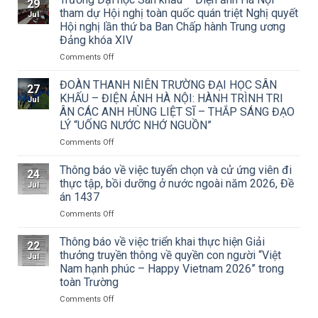
29
về
tham dự Hội nghị toàn quốc quán triệt Nghị quyết
Jul
việc
Hội nghị lần thứ ba Ban Chấp hành Trung ương
triển
Đảng khóa XIV
khai
Công
on
Comments Off
văn
Trường
số
Đại
ĐOÀN THANH NIÊN TRƯỜNG ĐẠI HỌC SÂN
27
15/CV-
học
KHẤU – ĐIỆN ẢNH HÀ NỘI: HÀNH TRÌNH TRI
Jul
TCMT
Sân
ÂN CÁC ANH HÙNG LIỆT SĨ – THẮP SÁNG ĐẠO
của
khấu
LÝ “UỐNG NƯỚC NHỚ NGUỒN”
Tạp
–
chí
Điện
on
Comments Off
Mỹ
ảnh
ĐOÀN
thuật
Hà
THANH
Thông báo về việc tuyển chọn và cử ứng viên đi
24
về
Nội
NIÊN
thực tập, bồi dưỡng ở nước ngoài năm 2026, Đề
Jul
Cuộc
tham
TRƯỜNG
án 1437
thi
dự
ĐẠI
vẽ
Hội
on
Comments Off
HỌC
và
nghị
Thông
SÂN
Trao
toàn
báo
KHẤU
Thông báo về việc triển khai thực hiện Giải
22
Giải
quốc
về
–
thưởng truyền thông về quyền con người “Việt
Jul
thưởng
quán
việc
ĐIỆN
Nam hạnh phúc – Happy Vietnam 2026” trong
Tô
triệt
tuyển
ẢNH
toàn Trường
Ngọc
Nghị
chọn
HÀ
Vân
quyết
và
NỘI:
on
Comments Off
lần
Hội
cử
HÀNH
Thông