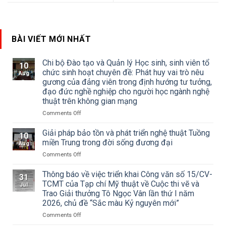
BÀI VIẾT MỚI NHẤT
Chi bộ Đào tạo và Quản lý Học sinh, sinh viên tổ
10
chức sinh hoạt chuyên đề: Phát huy vai trò nêu
Aug
gương của đảng viên trong định hướng tư tưởng,
đạo đức nghề nghiệp cho người học ngành nghệ
thuật trên không gian mạng
on
Comments Off
Chi
bộ
Giải pháp bảo tồn và phát triển nghệ thuật Tuồng
10
Đào
miền Trung trong đời sống đương đại
Aug
tạo
on
Comments Off
và
Giải
Quản
pháp
Thông báo về việc triển khai Công văn số 15/CV-
lý
31
bảo
Học
TCMT của Tạp chí Mỹ thuật về Cuộc thi vẽ và
Jul
tồn
sinh,
Trao Giải thưởng Tô Ngọc Vân lần thứ I năm
và
sinh
2026, chủ đề “Sắc màu Kỷ nguyên mới”
phát
viên
triển
on
Comments Off
tổ
nghệ
Thông
chức