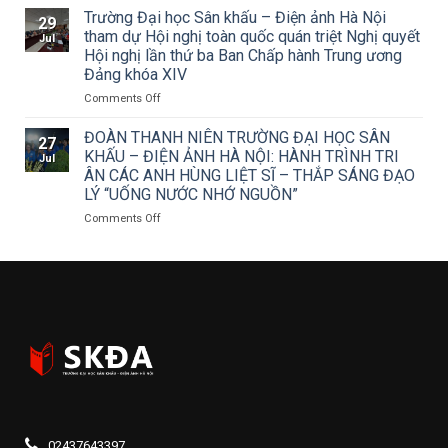
thuật
báo
sinh
Trường Đại học Sân khấu – Điện ảnh Hà Nội
29
Tuồng
về
hoạt
tham dự Hội nghị toàn quốc quán triệt Nghị quyết
Jul
miền
việc
chuyên
Hội nghị lần thứ ba Ban Chấp hành Trung ương
Trung
triển
đề:
Đảng khóa XIV
trong
khai
Phát
đời
Công
on
Comments Off
huy
sống
văn
Trường
vai
đương
số
Đại
trò
ĐOÀN THANH NIÊN TRƯỜNG ĐẠI HỌC SÂN
27
đại
15/CV-
học
nêu
KHẤU – ĐIỆN ẢNH HÀ NỘI: HÀNH TRÌNH TRI
Jul
TCMT
Sân
gương
ÂN CÁC ANH HÙNG LIỆT SĨ – THẮP SÁNG ĐẠO
của
khấu
của
LÝ “UỐNG NƯỚC NHỚ NGUỒN”
Tạp
–
đảng
chí
Điện
viên
on
Comments Off
Mỹ
ảnh
trong
ĐOÀN
thuật
Hà
định
THANH
về
Nội
hướng
NIÊN
Cuộc
tham
tư
TRƯỜNG
thi
dự
tưởng,
ĐẠI
vẽ
Hội
đạo
HỌC
và
nghị
đức
SÂN
Trao
toàn
nghề
KHẤU
Giải
quốc
nghiệp
–
thưởng
quán
cho
ĐIỆN
Tô
triệt
người
ẢNH
Ngọc
Nghị
học
HÀ
Vân
quyết
ngành
NỘI:
02437643397