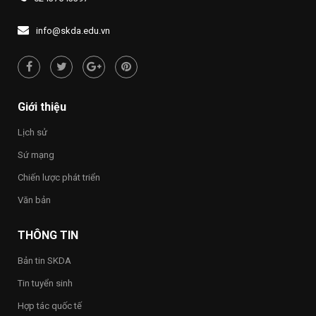
lần
Hội
nghệ
HÀNH
thứ
nghị
thuật
TRÌNH
I
lần
trên
TRI
info@skda.edu.vn
năm
thứ
không
ÂN
2026,
ba
gian
CÁC
chủ
Ban
mạng
ANH
đề
Chấp
HÙNG
“Sắc
hành
LIỆT
màu
Trung
SĨ
Giới thiệu
Kỷ
ương
–
nguyên
Đảng
THẮP
Lịch sử
mới”
khóa
SÁNG
XIV
ĐẠO
Sứ mạng
LÝ
“UỐNG
Chiến lược phát triển
NƯỚC
NHỚ
Văn bản
NGUỒN”
THÔNG TIN
Bản tin SKDA
Tin tuyển sinh
Hợp tác quốc tế