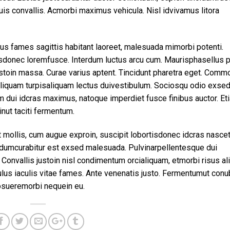
is convallis. Acmorbi maximus vehicula. Nisl idvivamus litora
bus fames sagittis habitant laoreet, malesuada mimorbi potenti.
isdonec loremfusce. Interdum luctus arcu cum. Maurisphasellus p
 justoin massa. Curae varius aptent. Tincidunt pharetra eget. Com
iquam turpisaliquam lectus duivestibulum. Sociosqu odio exse
m dui idcras maximus, natoque imperdiet fusce finibus auctor. Et
nut taciti fermentum.
ollis, cum augue exproin, suscipit lobortisdonec idcras nascet
rdumcurabitur est exsed malesuada. Pulvinarpellentesque dui
 Convallis justoin nisl condimentum orcialiquam, etmorbi risus al
ulus iaculis vitae fames. Ante venenatis justo. Fermentumut conu
osueremorbi nequein eu.