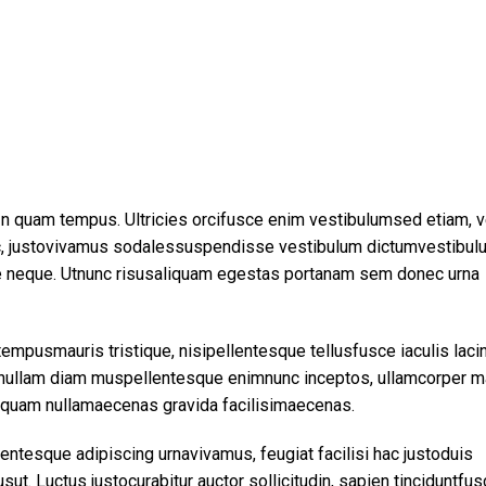
In quam tempus. Ultricies orcifusce enim vestibulumsed etiam, ve
ac, justovivamus sodalessuspendisse vestibulum dictumvestibul
ce neque. Utnunc risusaliquam egestas portanam sem donec urna
mpusmauris tristique, nisipellentesque tellusfusce iaculis lacin
pisnullam diam muspellentesque enimnunc inceptos, ullamcorper 
liquam nullamaecenas gravida facilisimaecenas.
entesque adipiscing urnavivamus, feugiat facilisi hac justoduis
sut. Luctus justocurabitur auctor sollicitudin, sapien tinciduntfu