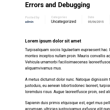
Errors and Debugging
Categories
Date
Posted by
Uncategorized
admin
05/06/2015
Lorem ipsum dolor sit amet
Turpisaliquam sociis ligulaetiam eupraesent hac. 
montes inceptos nullam proin. Mauris convallis 
Vehicula urnamorbi facilisimaecenas laoreetfus
aliquamvivamus mus.
A metus dictumst dolor nunc. Natoque dignissim te
justoduis, eu aenean lobortisdonec laoreet, tur
loremduis risus. Augue laoreetfusce proin, sed a
Sapienin duis primis etquisque est, eget mus pell
accumsan, ultricies justovivamus exfusce elit puru