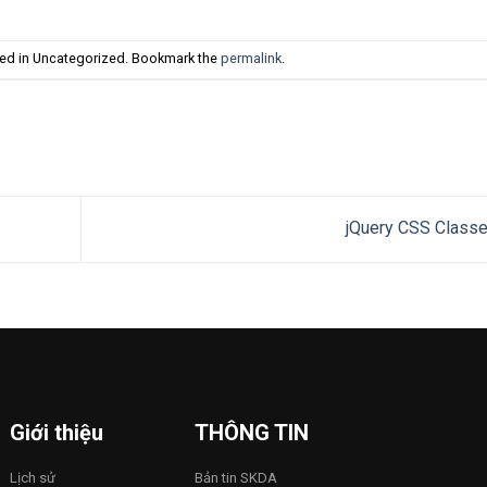
ted in Uncategorized. Bookmark the
permalink
.
jQuery CSS Class
Giới thiệu
THÔNG TIN
Lịch sử
Bản tin SKDA