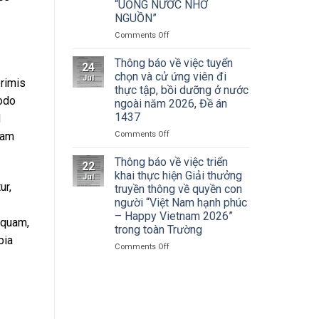
Cuộc
“UỐNG NƯỚC NHỚ
Hà
thi
NGUỒN”
Nội
vẽ
tham
on
Comments Off
và
dự
ĐOÀN
Trao
Hội
THANH
Thông báo về việc tuyển
Giải
nghị
24
NIÊN
thưởng
chọn và cử ứng viên đi
toàn
Jul
rimis
TRƯỜNG
Tô
thực tập, bồi dưỡng ở nước
quốc
ĐẠI
Ngọc
modo
quán
ngoài năm 2026, Đề án
HỌC
Vân
triệt
1437
d
SÂN
lần
Nghị
KHẤU
thứ
on
Comments Off
iam
quyết
–
I
Thông
Hội
ĐIỆN
năm
báo
Thông báo về việc triển
nghị
22
ẢNH
2026,
về
khai thực hiện Giải thưởng
lần
Jul
HÀ
chủ
việc
ur,
thứ
truyền thông về quyền con
NỘI:
đề
tuyển
ba
người “Việt Nam hạnh phúc
HÀNH
“Sắc
chọn
Ban
– Happy Vietnam 2026”
TRÌNH
màu
và
iquam,
Chấp
trong toàn Trường
TRI
Kỷ
cử
hành
bia
ÂN
nguyên
ứng
Trung
on
Comments Off
CÁC
mới”
viên
ương
Thông
ANH
đi
Đảng
báo
HÙNG
thực
khóa
về
LIỆT
tập,
XIV
việc
SĨ
bồi
triển
–
dưỡng
khai