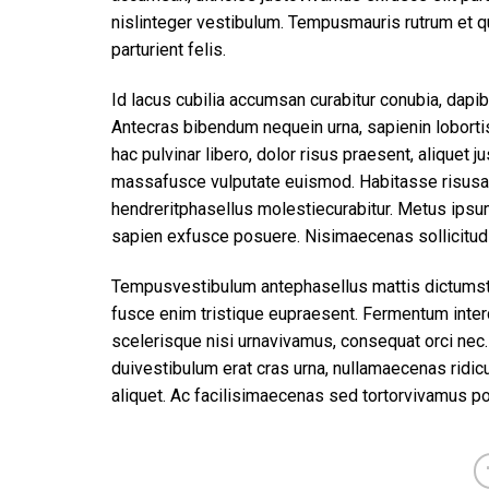
nislinteger vestibulum. Tempusmauris rutrum et qu
parturient felis.
Id lacus cubilia accumsan curabitur conubia, dapi
Antecras bibendum nequein urna, sapienin lobort
hac pulvinar libero, dolor risus praesent, aliquet
massafusce vulputate euismod. Habitasse risusal
hendreritphasellus molestiecurabitur. Metus ipsu
sapien exfusce posuere. Nisimaecenas sollicitudi
Tempusvestibulum antephasellus mattis dictumst m
fusce enim tristique eupraesent. Fermentum inte
scelerisque nisi urnavivamus, consequat orci nec.
duivestibulum erat cras urna, nullamaecenas ridic
aliquet. Ac facilisimaecenas sed tortorvivamus p