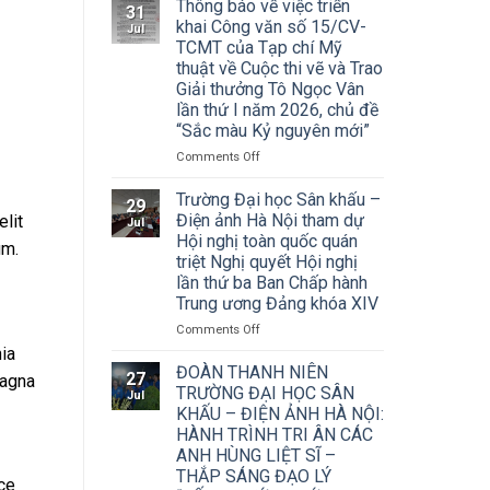
Thông báo về việc triển
31
khai Công văn số 15/CV-
Jul
TCMT của Tạp chí Mỹ
thuật về Cuộc thi vẽ và Trao
Giải thưởng Tô Ngọc Vân
lần thứ I năm 2026, chủ đề
“Sắc màu Kỷ nguyên mới”
on
Comments Off
Thông
báo
Trường Đại học Sân khấu –
29
về
Điện ảnh Hà Nội tham dự
lit
Jul
việc
Hội nghị toàn quốc quán
um.
triển
triệt Nghị quyết Hội nghị
khai
lần thứ ba Ban Chấp hành
Công
Trung ương Đảng khóa XIV
văn
số
on
Comments Off
15/CV-
Trường
ia
TCMT
Đại
ĐOÀN THANH NIÊN
27
magna
của
học
TRƯỜNG ĐẠI HỌC SÂN
Jul
Tạp
Sân
KHẤU – ĐIỆN ẢNH HÀ NỘI:
chí
khấu
HÀNH TRÌNH TRI ÂN CÁC
Mỹ
–
ANH HÙNG LIỆT SĨ –
thuật
Điện
về
THẮP SÁNG ĐẠO LÝ
ảnh
sce