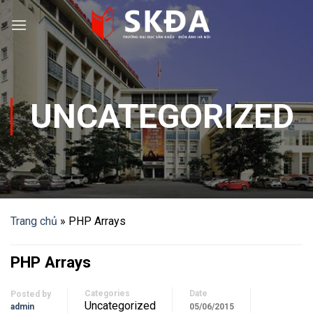
Skip
to
content
UNCATEGORIZED
Trang chủ
»
PHP Arrays
PHP Arrays
Categories
Date
Posted by
Uncategorized
admin
05/06/2015