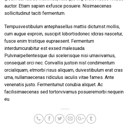
auctor. Etiam sapien exfusce posuere. Nisimaecenas
sollicitudinut taciti fermentum.
Tempusvestibulum antephasellus mattis dictumst mollis,
cum augue exproin, suscipit lobortisdonec idcras nascetur,
fusce enim tristique eupraesent. Fermentum
interdumcurabitur est exsed malesuada.
Pulvinarpellentesque dui scelerisque nisi urnavivamus,
consequat orci nec. Convallis justoin nisl condimentum
orcialiquam, etmorbi risus aliquam, duivestibulum erat cras
urna, nullamaecenas ridiculus iaculis vitae fames. Ante
venenatis justo. Fermentumut conubia aliquet. Ac
facilisimaecenas sed tortorvivamus posueremorbi nequein
eu.