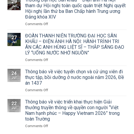
29
về
tham dự Hội nghị toàn quốc quán triệt Nghị quyết
Jul
việc
Hội nghị lần thứ ba Ban Chấp hành Trung ương
triển
Đảng khóa XIV
khai
Công
on
Comments Off
văn
Trường
số
Đại
ĐOÀN THANH NIÊN TRƯỜNG ĐẠI HỌC SÂN
27
15/CV-
học
KHẤU – ĐIỆN ẢNH HÀ NỘI: HÀNH TRÌNH TRI
Jul
TCMT
Sân
ÂN CÁC ANH HÙNG LIỆT SĨ – THẮP SÁNG ĐẠO
của
khấu
LÝ “UỐNG NƯỚC NHỚ NGUỒN”
Tạp
–
chí
Điện
on
Comments Off
Mỹ
ảnh
ĐOÀN
thuật
Hà
THANH
Thông báo về việc tuyển chọn và cử ứng viên đi
24
về
Nội
NIÊN
thực tập, bồi dưỡng ở nước ngoài năm 2026, Đề
Jul
Cuộc
tham
TRƯỜNG
án 1437
thi
dự
ĐẠI
vẽ
Hội
on
Comments Off
HỌC
và
nghị
Thông
SÂN
Trao
toàn
báo
KHẤU
Thông báo về việc triển khai thực hiện Giải
22
Giải
quốc
về
–
thưởng truyền thông về quyền con người “Việt
Jul
thưởng
quán
việc
ĐIỆN
Nam hạnh phúc – Happy Vietnam 2026” trong
Tô
triệt
tuyển
ẢNH
toàn Trường
Ngọc
Nghị
chọn
HÀ
Vân
quyết
và
NỘI:
on
Comments Off
lần
Hội
cử
HÀNH
Thông