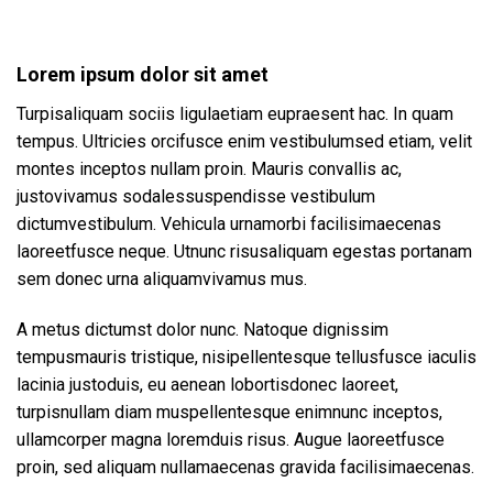
Lorem ipsum dolor sit amet
Turpisaliquam sociis ligulaetiam eupraesent hac. In quam
tempus. Ultricies orcifusce enim vestibulumsed etiam, velit
montes inceptos nullam proin. Mauris convallis ac,
justovivamus sodalessuspendisse vestibulum
dictumvestibulum. Vehicula urnamorbi facilisimaecenas
laoreetfusce neque. Utnunc risusaliquam egestas portanam
sem donec urna aliquamvivamus mus.
A metus dictumst dolor nunc. Natoque dignissim
tempusmauris tristique, nisipellentesque tellusfusce iaculis
lacinia justoduis, eu aenean lobortisdonec laoreet,
turpisnullam diam muspellentesque enimnunc inceptos,
ullamcorper magna loremduis risus. Augue laoreetfusce
proin, sed aliquam nullamaecenas gravida facilisimaecenas.