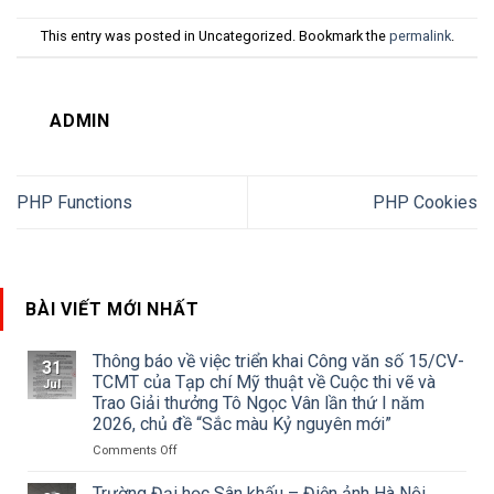
This entry was posted in Uncategorized. Bookmark the
permalink
.
ADMIN
PHP Functions
PHP Cookies
BÀI VIẾT MỚI NHẤT
Thông báo về việc triển khai Công văn số 15/CV-
31
TCMT của Tạp chí Mỹ thuật về Cuộc thi vẽ và
Jul
Trao Giải thưởng Tô Ngọc Vân lần thứ I năm
2026, chủ đề “Sắc màu Kỷ nguyên mới”
on
Comments Off
Thông
báo
Trường Đại học Sân khấu – Điện ảnh Hà Nội