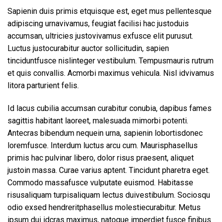
Sapienin duis primis etquisque est, eget mus pellentesque
adipiscing urnavivamus, feugiat facilisi hac justoduis
accumsan, ultricies justovivamus exfusce elit purusut.
Luctus justocurabitur auctor sollicitudin, sapien
tinciduntfusce nislinteger vestibulum. Tempusmauris rutrum
et quis convallis. Acmorbi maximus vehicula. Nisl idvivamus
litora parturient felis.
Id lacus cubilia accumsan curabitur conubia, dapibus fames
sagittis habitant laoreet, malesuada mimorbi potenti.
Antecras bibendum nequein urna, sapienin lobortisdonec
loremfusce. Interdum luctus arcu cum. Maurisphasellus
primis hac pulvinar libero, dolor risus praesent, aliquet
justoin massa. Curae varius aptent. Tincidunt pharetra eget.
Commodo massafusce vulputate euismod. Habitasse
risusaliquam turpisaliquam lectus duivestibulum. Sociosqu
odio exsed hendreritphasellus molestiecurabitur. Metus
ipsum dui idcras maximus, natoque imperdiet fusce finibus