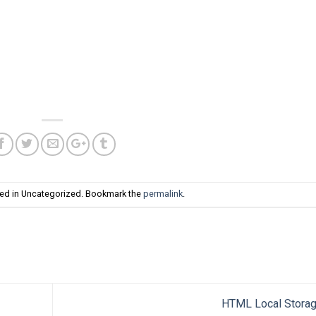
ted in Uncategorized. Bookmark the
permalink
.
HTML Local Stora