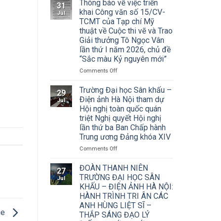
Thông báo về việc triển
31
khai Công văn số 15/CV-
Jul
TCMT của Tạp chí Mỹ
thuật về Cuộc thi vẽ và Trao
Giải thưởng Tô Ngọc Vân
lần thứ I năm 2026, chủ đề
“Sắc màu Kỷ nguyên mới”
on
Comments Off
Thông
báo
Trường Đại học Sân khấu –
29
về
Điện ảnh Hà Nội tham dự
Jul
việc
Hội nghị toàn quốc quán
triển
triệt Nghị quyết Hội nghị
khai
lần thứ ba Ban Chấp hành
Công
Trung ương Đảng khóa XIV
văn
số
on
Comments Off
15/CV-
Trường
TCMT
Đại
ĐOÀN THANH NIÊN
27
của
học
TRƯỜNG ĐẠI HỌC SÂN
Jul
Tạp
Sân
KHẤU – ĐIỆN ẢNH HÀ NỘI:
chí
khấu
HÀNH TRÌNH TRI ÂN CÁC
Mỹ
–
ANH HÙNG LIỆT SĨ –
thuật
Điện
ge
về
THẮP SÁNG ĐẠO LÝ
ảnh