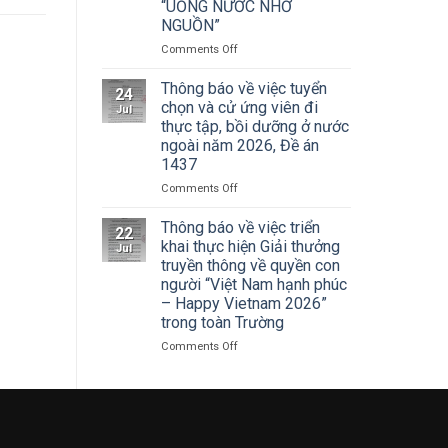
Cuộc
“UỐNG NƯỚC NHỚ
Hà
thi
NGUỒN”
Nội
vẽ
tham
on
Comments Off
và
dự
ĐOÀN
Trao
Hội
THANH
Thông báo về việc tuyển
Giải
nghị
24
NIÊN
thưởng
chọn và cử ứng viên đi
toàn
Jul
TRƯỜNG
Tô
thực tập, bồi dưỡng ở nước
quốc
ĐẠI
Ngọc
quán
ngoài năm 2026, Đề án
HỌC
Vân
triệt
1437
SÂN
lần
Nghị
KHẤU
thứ
on
Comments Off
quyết
–
I
Thông
Hội
ĐIỆN
năm
báo
Thông báo về việc triển
nghị
22
ẢNH
2026,
về
khai thực hiện Giải thưởng
lần
Jul
HÀ
chủ
việc
thứ
truyền thông về quyền con
NỘI:
đề
tuyển
ba
người “Việt Nam hạnh phúc
HÀNH
“Sắc
chọn
Ban
– Happy Vietnam 2026”
TRÌNH
màu
và
Chấp
trong toàn Trường
TRI
Kỷ
cử
hành
ÂN
nguyên
ứng
Trung
on
Comments Off
CÁC
mới”
viên
ương
Thông
ANH
đi
Đảng
báo
HÙNG
thực
khóa
về
LIỆT
tập,
XIV
việc
SĨ
bồi
triển
–
dưỡng
khai