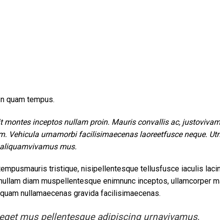
 In quam tempus.
it montes inceptos nullam proin. Mauris convallis ac, justoviva
. Vehicula urnamorbi facilisimaecenas laoreetfusce neque. Ut
 aliquamvivamus mus.
mpusmauris tristique, nisipellentesque tellusfusce iaculis lacin
pisnullam diam muspellentesque enimnunc inceptos, ullamcorper 
liquam nullamaecenas gravida facilisimaecenas.
, eget mus pellentesque adipiscing urnavivamus,