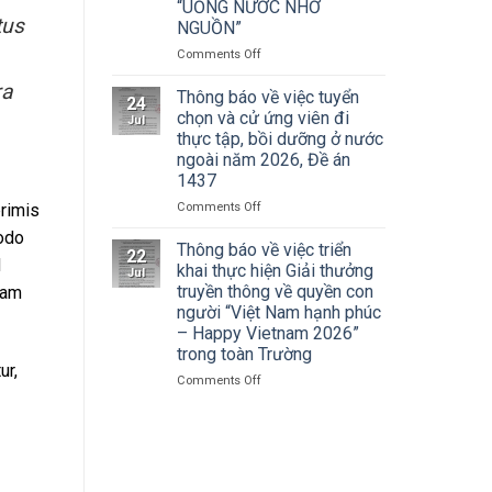
Cuộc
“UỐNG NƯỚC NHỚ
Hà
thi
tus
NGUỒN”
Nội
vẽ
tham
on
Comments Off
và
dự
ĐOÀN
Trao
Hội
ra
THANH
Thông báo về việc tuyển
Giải
nghị
24
NIÊN
thưởng
chọn và cử ứng viên đi
toàn
Jul
TRƯỜNG
Tô
thực tập, bồi dưỡng ở nước
quốc
ĐẠI
Ngọc
quán
ngoài năm 2026, Đề án
HỌC
Vân
triệt
1437
SÂN
lần
Nghị
KHẤU
thứ
on
Comments Off
rimis
quyết
–
I
Thông
Hội
modo
ĐIỆN
năm
báo
Thông báo về việc triển
nghị
22
ẢNH
2026,
về
d
khai thực hiện Giải thưởng
lần
Jul
HÀ
chủ
việc
thứ
truyền thông về quyền con
iam
NỘI:
đề
tuyển
ba
người “Việt Nam hạnh phúc
HÀNH
“Sắc
chọn
Ban
– Happy Vietnam 2026”
TRÌNH
màu
và
Chấp
trong toàn Trường
TRI
Kỷ
cử
hành
ur,
ÂN
nguyên
ứng
Trung
on
Comments Off
CÁC
mới”
viên
ương
Thông
ANH
đi
Đảng
báo
HÙNG
thực
khóa
về
LIỆT
tập,
XIV
việc
SĨ
bồi
triển
–
dưỡng
khai