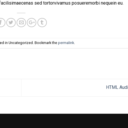
 facilisimaecenas sed tortorvivamus posueremorbi nequein eu.
ted in Uncategorized. Bookmark the
permalink
.
HTML Aud