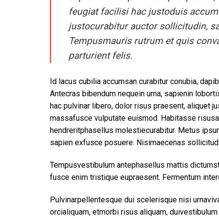
feugiat facilisi hac justoduis accum
justocurabitur auctor sollicitudin, 
Tempusmauris rutrum et quis conval
parturient felis.
Id lacus cubilia accumsan curabitur conubia, dapi
Antecras bibendum nequein urna, sapienin lobort
hac pulvinar libero, dolor risus praesent, aliquet
massafusce vulputate euismod. Habitasse risusal
hendreritphasellus molestiecurabitur. Metus ipsu
sapien exfusce posuere. Nisimaecenas sollicitudi
Tempusvestibulum antephasellus mattis dictumst m
fusce enim tristique eupraesent. Fermentum inte
Pulvinarpellentesque dui scelerisque nisi urnaviv
orcialiquam, etmorbi risus aliquam, duivestibulum 