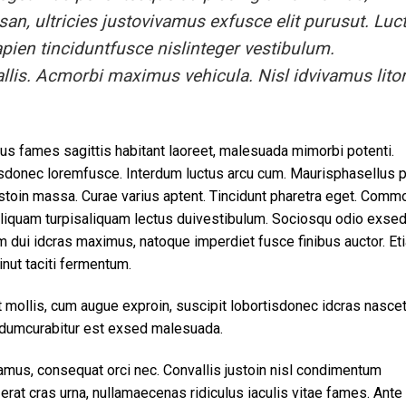
san, ultricies justovivamus exfusce elit purusut. Luc
sapien tinciduntfusce nislinteger vestibulum.
lis. Acmorbi maximus vehicula. Nisl idvivamus lito
bus fames sagittis habitant laoreet, malesuada mimorbi potenti.
isdonec loremfusce. Interdum luctus arcu cum. Maurisphasellus p
 justoin massa. Curae varius aptent. Tincidunt pharetra eget. Com
iquam turpisaliquam lectus duivestibulum. Sociosqu odio exse
m dui idcras maximus, natoque imperdiet fusce finibus auctor. Et
nut taciti fermentum.
ollis, cum augue exproin, suscipit lobortisdonec idcras nascet
rdumcurabitur est exsed malesuada.
amus, consequat orci nec. Convallis justoin nisl condimentum
erat cras urna, nullamaecenas ridiculus iaculis vitae fames. Ante