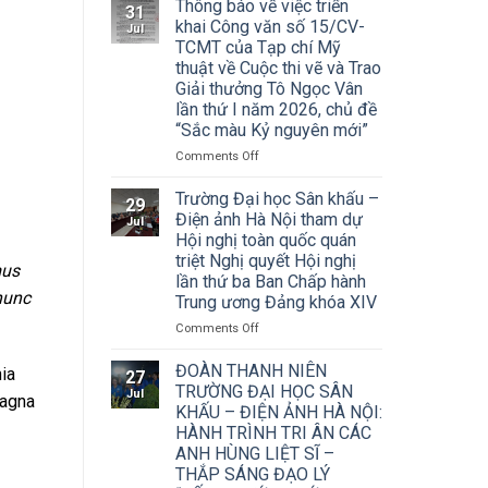
Thông báo về việc triển
31
khai Công văn số 15/CV-
Jul
TCMT của Tạp chí Mỹ
thuật về Cuộc thi vẽ và Trao
Giải thưởng Tô Ngọc Vân
lần thứ I năm 2026, chủ đề
“Sắc màu Kỷ nguyên mới”
on
Comments Off
Thông
báo
Trường Đại học Sân khấu –
29
về
Điện ảnh Hà Nội tham dự
Jul
việc
Hội nghị toàn quốc quán
triển
triệt Nghị quyết Hội nghị
khai
mus
lần thứ ba Ban Chấp hành
Công
nunc
Trung ương Đảng khóa XIV
văn
số
on
Comments Off
15/CV-
Trường
TCMT
Đại
ĐOÀN THANH NIÊN
ia
27
của
học
TRƯỜNG ĐẠI HỌC SÂN
Jul
Tạp
magna
Sân
KHẤU – ĐIỆN ẢNH HÀ NỘI:
chí
khấu
HÀNH TRÌNH TRI ÂN CÁC
Mỹ
–
ANH HÙNG LIỆT SĨ –
thuật
Điện
về
THẮP SÁNG ĐẠO LÝ
ảnh