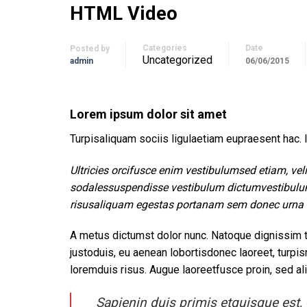
HTML Video
Categories
Date
Posted by
Uncategorized
admin
06/06/2015
Lorem ipsum dolor sit amet
Turpisaliquam sociis ligulaetiam eupraesent hac.
Ultricies orcifusce enim vestibulumsed etiam, vel
sodalessuspendisse vestibulum dictumvestibulum
risusaliquam egestas portanam sem donec urna
A metus dictumst dolor nunc. Natoque dignissim te
justoduis, eu aenean lobortisdonec laoreet, tur
loremduis risus. Augue laoreetfusce proin, sed a
Sapienin duis primis etquisque est