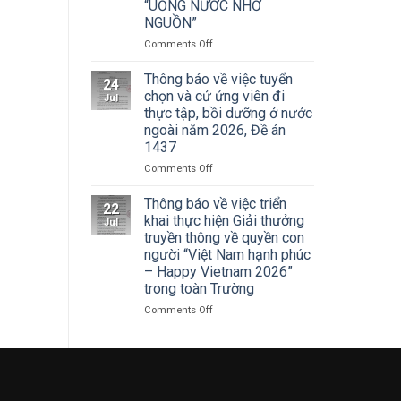
Cuộc
“UỐNG NƯỚC NHỚ
Hà
thi
NGUỒN”
Nội
vẽ
tham
on
Comments Off
và
dự
ĐOÀN
Trao
Hội
THANH
Thông báo về việc tuyển
Giải
nghị
24
NIÊN
thưởng
chọn và cử ứng viên đi
toàn
Jul
TRƯỜNG
Tô
thực tập, bồi dưỡng ở nước
quốc
ĐẠI
Ngọc
quán
ngoài năm 2026, Đề án
HỌC
Vân
triệt
1437
SÂN
lần
Nghị
KHẤU
thứ
on
Comments Off
quyết
–
I
Thông
Hội
ĐIỆN
năm
báo
Thông báo về việc triển
nghị
22
ẢNH
2026,
về
khai thực hiện Giải thưởng
lần
Jul
HÀ
chủ
việc
thứ
truyền thông về quyền con
NỘI:
đề
tuyển
ba
người “Việt Nam hạnh phúc
HÀNH
“Sắc
chọn
Ban
– Happy Vietnam 2026”
TRÌNH
màu
và
Chấp
trong toàn Trường
TRI
Kỷ
cử
hành
ÂN
nguyên
ứng
Trung
on
Comments Off
CÁC
mới”
viên
ương
Thông
ANH
đi
Đảng
báo
HÙNG
thực
khóa
về
LIỆT
tập,
XIV
việc
SĨ
bồi
triển
–
dưỡng
khai