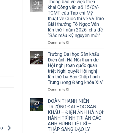
Thông báo về việc triển
31
khai Công văn số 15/CV-
Jul
TCMT của Tạp chí Mỹ
thuật về Cuộc thi vẽ và Trao
Giải thưởng Tô Ngọc Vân
lần thứ I năm 2026, chủ đề
“Sắc màu Kỷ nguyên mới”
on
Comments Off
Thông
báo
Trường Đại học Sân khấu –
29
về
Điện ảnh Hà Nội tham dự
Jul
việc
Hội nghị toàn quốc quán
triển
triệt Nghị quyết Hội nghị
khai
lần thứ ba Ban Chấp hành
Công
Trung ương Đảng khóa XIV
văn
số
on
Comments Off
15/CV-
Trường
TCMT
Đại
ĐOÀN THANH NIÊN
27
của
học
TRƯỜNG ĐẠI HỌC SÂN
Jul
Tạp
Sân
KHẤU – ĐIỆN ẢNH HÀ NỘI:
chí
khấu
HÀNH TRÌNH TRI ÂN CÁC
Mỹ
–
ANH HÙNG LIỆT SĨ –
thuật
Điện
ro
về
THẮP SÁNG ĐẠO LÝ
ảnh