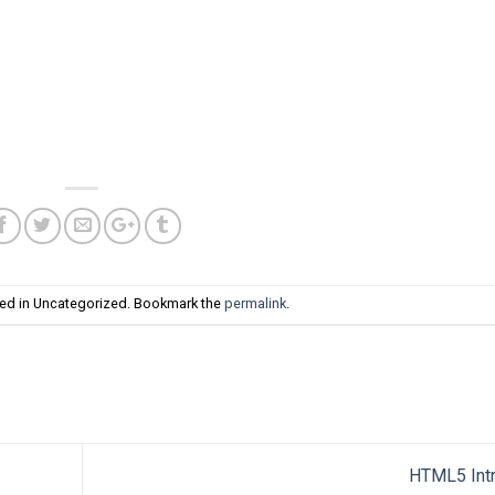
ted in Uncategorized. Bookmark the
permalink
.
HTML5 Int