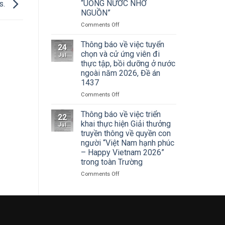
Cuộc
“UỐNG NƯỚC NHỚ
s.
Hà
thi
NGUỒN”
Nội
vẽ
tham
on
Comments Off
và
dự
ĐOÀN
Trao
Hội
THANH
Thông báo về việc tuyển
Giải
nghị
24
NIÊN
thưởng
chọn và cử ứng viên đi
toàn
Jul
TRƯỜNG
Tô
thực tập, bồi dưỡng ở nước
quốc
ĐẠI
Ngọc
quán
ngoài năm 2026, Đề án
HỌC
Vân
triệt
1437
SÂN
lần
Nghị
KHẤU
thứ
on
Comments Off
quyết
–
I
Thông
Hội
ĐIỆN
năm
báo
Thông báo về việc triển
nghị
22
ẢNH
2026,
về
khai thực hiện Giải thưởng
lần
Jul
HÀ
chủ
việc
thứ
truyền thông về quyền con
NỘI:
đề
tuyển
ba
người “Việt Nam hạnh phúc
HÀNH
“Sắc
chọn
Ban
– Happy Vietnam 2026”
TRÌNH
màu
và
Chấp
trong toàn Trường
TRI
Kỷ
cử
hành
ÂN
nguyên
ứng
Trung
on
Comments Off
CÁC
mới”
viên
ương
Thông
ANH
đi
Đảng
báo
HÙNG
thực
khóa
về
LIỆT
tập,
XIV
việc
SĨ
bồi
triển
–
dưỡng
khai