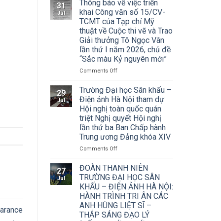
Thông báo về việc triển
31
khai Công văn số 15/CV-
Jul
TCMT của Tạp chí Mỹ
thuật về Cuộc thi vẽ và Trao
Giải thưởng Tô Ngọc Vân
lần thứ I năm 2026, chủ đề
“Sắc màu Kỷ nguyên mới”
on
Comments Off
Thông
báo
Trường Đại học Sân khấu –
29
về
Điện ảnh Hà Nội tham dự
Jul
việc
Hội nghị toàn quốc quán
triển
triệt Nghị quyết Hội nghị
khai
lần thứ ba Ban Chấp hành
Công
Trung ương Đảng khóa XIV
văn
số
on
Comments Off
15/CV-
Trường
TCMT
Đại
ĐOÀN THANH NIÊN
27
của
học
TRƯỜNG ĐẠI HỌC SÂN
Jul
Tạp
Sân
KHẤU – ĐIỆN ẢNH HÀ NỘI:
chí
khấu
HÀNH TRÌNH TRI ÂN CÁC
Mỹ
–
ANH HÙNG LIỆT SĨ –
thuật
Điện
earance
về
THẮP SÁNG ĐẠO LÝ
ảnh