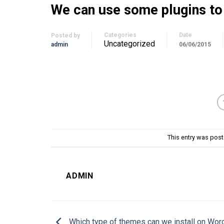
We can use some plugins to
Categories
Date
Posted by
Uncategorized
admin
06/06/2015
This entry was pos
ADMIN
Which type of themes can we install on Wo