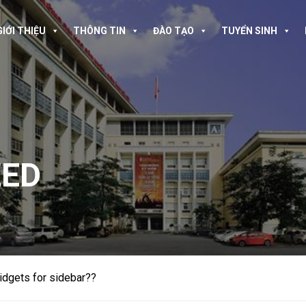
GIỚI THIỆU
THÔNG TIN
ĐÀO TẠO
TUYỂN SINH
ZED
idgets for sidebar??