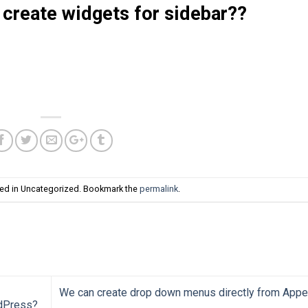
 create widgets for sidebar??
ted in Uncategorized. Bookmark the
permalink
.
We can create drop down menus directly from App
rdPress?