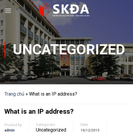
Skip
to
content
UNCATEGORIZED
Trang chủ
»
What is an IP address?
What is an IP address?
Categories
Date
Posted by
Uncategorized
admin
16/12/2015