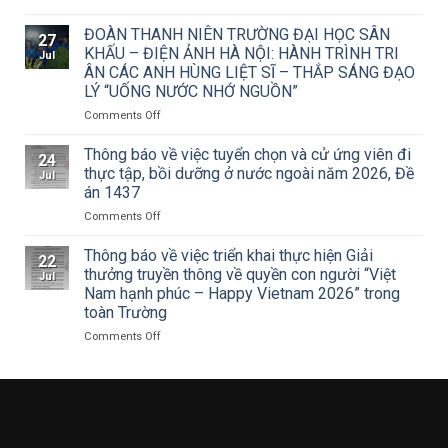
văn
Trường
số
Đại
ĐOÀN THANH NIÊN TRƯỜNG ĐẠI HỌC SÂN
27
15/CV-
học
KHẤU – ĐIỆN ẢNH HÀ NỘI: HÀNH TRÌNH TRI
Jul
TCMT
Sân
ÂN CÁC ANH HÙNG LIỆT SĨ – THẮP SÁNG ĐẠO
của
khấu
LÝ “UỐNG NƯỚC NHỚ NGUỒN”
Tạp
–
chí
Điện
on
Comments Off
Mỹ
ảnh
ĐOÀN
thuật
Hà
THANH
Thông báo về việc tuyển chọn và cử ứng viên đi
24
về
Nội
NIÊN
thực tập, bồi dưỡng ở nước ngoài năm 2026, Đề
Jul
Cuộc
tham
TRƯỜNG
án 1437
thi
dự
ĐẠI
vẽ
Hội
on
Comments Off
HỌC
và
nghị
Thông
SÂN
Trao
toàn
báo
KHẤU
Thông báo về việc triển khai thực hiện Giải
22
Giải
quốc
về
–
thưởng truyền thông về quyền con người “Việt
Jul
thưởng
quán
việc
ĐIỆN
Nam hạnh phúc – Happy Vietnam 2026” trong
Tô
triệt
tuyển
ẢNH
toàn Trường
Ngọc
Nghị
chọn
HÀ
Vân
quyết
và
NỘI:
on
Comments Off
lần
Hội
cử
HÀNH
Thông
thứ
nghị
ứng
TRÌNH
báo
I
lần
viên
TRI
về
năm
thứ
đi
ÂN
việc
2026,
ba
thực
CÁC
triển
chủ
Ban
tập,
ANH
khai