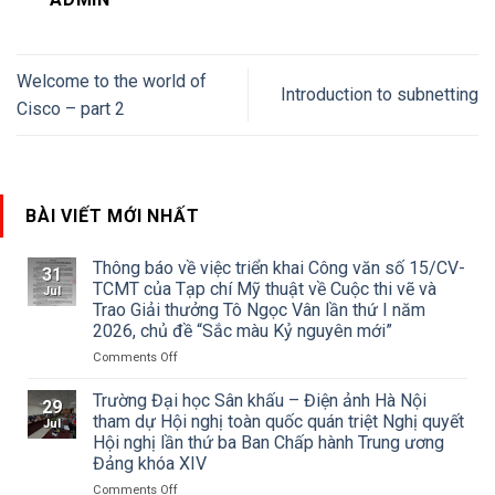
Welcome to the world of
Introduction to subnetting
Cisco – part 2
BÀI VIẾT MỚI NHẤT
Thông báo về việc triển khai Công văn số 15/CV-
31
TCMT của Tạp chí Mỹ thuật về Cuộc thi vẽ và
Jul
Trao Giải thưởng Tô Ngọc Vân lần thứ I năm
2026, chủ đề “Sắc màu Kỷ nguyên mới”
on
Comments Off
Thông
báo
Trường Đại học Sân khấu – Điện ảnh Hà Nội
29
về
tham dự Hội nghị toàn quốc quán triệt Nghị quyết
Jul
việc
Hội nghị lần thứ ba Ban Chấp hành Trung ương
triển
Đảng khóa XIV
khai
Công
on
Comments Off