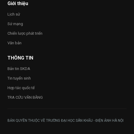
Happy
Giới thiệu
Vietnam
2026”
Lịch sử
trong
toàn
Sứ mạng
Trường
Chiến lược phát triển
Văn bản
THÔNG TIN
Bản tin SKDA
Tin tuyển sinh
Hợp tác quốc tế
TRA CỨU VĂN BẰNG
BẢN QUYỀN THUỘC VỀ TRƯỜNG ĐẠI HỌC SÂN KHẤU - ĐIỆN ẢNH HÀ NỘI