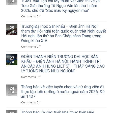
TCMT của Tạp chí Mỹ thuật về Cuộc thi vẽ và
Jul
Trao Giải thưởng Tô Ngọc Vân lần thứ I năm
2026, chủ đề “Sắc màu Kỷ nguyên mới”
on
Comments Off
Thông
báo
Trường Đại học Sân khấu – Điện ảnh Hà Nội
29
về
tham dự Hội nghị toàn quốc quán triệt Nghị quyết
Jul
việc
Hội nghị lần thứ ba Ban Chấp hành Trung ương
triển
Đảng khóa XIV
khai
Công
on
Comments Off
văn
Trường
số
Đại
ĐOÀN THANH NIÊN TRƯỜNG ĐẠI HỌC SÂN
27
15/CV-
học
KHẤU – ĐIỆN ẢNH HÀ NỘI: HÀNH TRÌNH TRI
Jul
TCMT
Sân
ÂN CÁC ANH HÙNG LIỆT SĨ – THẮP SÁNG ĐẠO
của
khấu
LÝ “UỐNG NƯỚC NHỚ NGUỒN”
Tạp
–
chí
Điện
on
Comments Off
Mỹ
ảnh
ĐOÀN
thuật
Hà
THANH
Thông báo về việc tuyển chọn và cử ứng viên đi
24
về
Nội
NIÊN
thực tập, bồi dưỡng ở nước ngoài năm 2026, Đề
Jul
Cuộc
tham
TRƯỜNG
án 1437
thi
dự
ĐẠI
vẽ
Hội
on
Comments Off
HỌC
và
nghị
Thông
SÂN
Trao
toàn
báo
KHẤU
Thông báo về việc triển khai thực hiện Giải