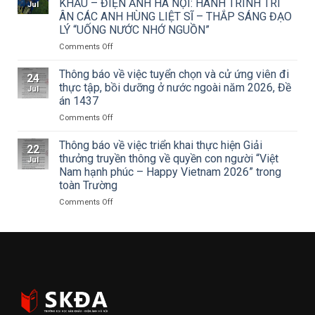
KHẤU – ĐIỆN ẢNH HÀ NỘI: HÀNH TRÌNH TRI
Jul
TCMT
Sân
ÂN CÁC ANH HÙNG LIỆT SĨ – THẮP SÁNG ĐẠO
của
khấu
LÝ “UỐNG NƯỚC NHỚ NGUỒN”
Tạp
–
chí
Điện
on
Comments Off
Mỹ
ảnh
ĐOÀN
thuật
Hà
THANH
Thông báo về việc tuyển chọn và cử ứng viên đi
24
về
Nội
NIÊN
thực tập, bồi dưỡng ở nước ngoài năm 2026, Đề
Jul
Cuộc
tham
TRƯỜNG
án 1437
thi
dự
ĐẠI
vẽ
Hội
on
Comments Off
HỌC
và
nghị
Thông
SÂN
Trao
toàn
báo
KHẤU
Thông báo về việc triển khai thực hiện Giải
22
Giải
quốc
về
–
thưởng truyền thông về quyền con người “Việt
Jul
thưởng
quán
việc
ĐIỆN
Nam hạnh phúc – Happy Vietnam 2026” trong
Tô
triệt
tuyển
ẢNH
toàn Trường
Ngọc
Nghị
chọn
HÀ
Vân
quyết
và
NỘI:
on
Comments Off
lần
Hội
cử
HÀNH
Thông
thứ
nghị
ứng
TRÌNH
báo
I
lần
viên
TRI
về
năm
thứ
đi
ÂN
việc
2026,
ba
thực
CÁC
triển
chủ
Ban
tập,
ANH
khai
đề
Chấp
bồi
HÙNG
thực
“Sắc
hành
dưỡng
LIỆT
hiện
màu
Trung
ở
SĨ
Giải