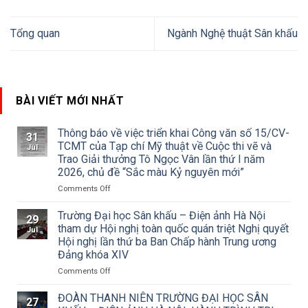
Tổng quan
Ngành Nghệ thuật Sân khấu
BÀI VIẾT MỚI NHẤT
Thông báo về việc triển khai Công văn số 15/CV-
31
TCMT của Tạp chí Mỹ thuật về Cuộc thi vẽ và
Jul
Trao Giải thưởng Tô Ngọc Vân lần thứ I năm
2026, chủ đề “Sắc màu Kỷ nguyên mới”
on
Comments Off
Thông
báo
Trường Đại học Sân khấu – Điện ảnh Hà Nội
29
về
tham dự Hội nghị toàn quốc quán triệt Nghị quyết
Jul
việc
Hội nghị lần thứ ba Ban Chấp hành Trung ương
triển
Đảng khóa XIV
khai
Công
on
Comments Off
văn
Trường
số
Đại
ĐOÀN THANH NIÊN TRƯỜNG ĐẠI HỌC SÂN
27
15/CV-
học