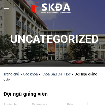
Skip
to
content
UNCATEGORIZED
Trang chủ
»
Các khoa
»
Khoa Sau Đại Học
»
Đội ngũ giảng
viên
Đội ngũ giảng viên
Categories
Date
Posted by