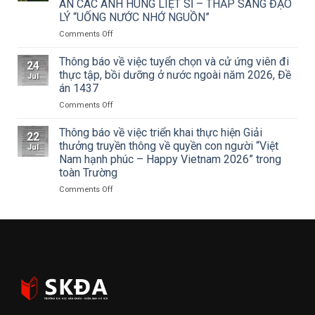
ÂN CÁC ANH HÙNG LIỆT SĨ – THẮP SÁNG ĐẠO
của
khấu
LÝ “UỐNG NƯỚC NHỚ NGUỒN”
Tạp
–
chí
Điện
on
Comments Off
Mỹ
ảnh
ĐOÀN
thuật
Hà
THANH
Thông báo về việc tuyển chọn và cử ứng viên đi
24
về
Nội
NIÊN
thực tập, bồi dưỡng ở nước ngoài năm 2026, Đề
Jul
Cuộc
tham
TRƯỜNG
án 1437
thi
dự
ĐẠI
vẽ
Hội
on
Comments Off
HỌC
và
nghị
Thông
SÂN
Trao
toàn
báo
KHẤU
Thông báo về việc triển khai thực hiện Giải
22
Giải
quốc
về
–
thưởng truyền thông về quyền con người “Việt
Jul
thưởng
quán
việc
ĐIỆN
Nam hạnh phúc – Happy Vietnam 2026” trong
Tô
triệt
tuyển
ẢNH
toàn Trường
Ngọc
Nghị
chọn
HÀ
Vân
quyết
và
NỘI:
on
Comments Off
lần
Hội
cử
HÀNH
Thông
thứ
nghị
ứng
TRÌNH
báo
I
lần
viên
TRI
về
năm
thứ
đi
ÂN
việc
2026,
ba
thực
CÁC
triển
chủ
Ban
tập,
ANH
khai
đề
Chấp
bồi
HÙNG
thực
“Sắc
hành
dưỡng
LIỆT
hiện
màu
Trung
ở
SĨ
Giải
Kỷ
ương
nước
–
thưởng