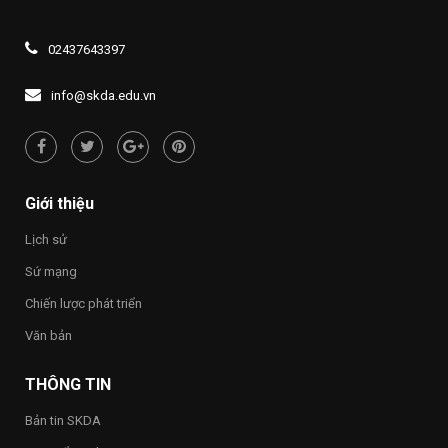
nguyên
Đảng
ngoài
THẮP
truyền
mới”
khóa
năm
SÁNG
thông
XIV
2026,
ĐẠO
về
02437643397
Đề
LÝ
quyền
án
“UỐNG
con
1437
NƯỚC
người
info@skda.edu.vn
NHỚ
“Việt
NGUỒN”
Nam
hạnh
phúc
–
Happy
Giới thiệu
Vietnam
2026”
Lịch sử
trong
toàn
Sứ mạng
Trường
Chiến lược phát triển
Văn bản
THÔNG TIN
Bản tin SKDA