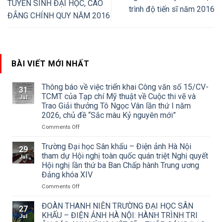
TUYỂN SINH ĐẠI HỌC, CAO
trình độ tiến sĩ năm 2016
ĐẲNG CHÍNH QUY NĂM 2016
BÀI VIẾT MỚI NHẤT
Thông báo về việc triển khai Công văn số 15/CV-
31
TCMT của Tạp chí Mỹ thuật về Cuộc thi vẽ và
Jul
Trao Giải thưởng Tô Ngọc Vân lần thứ I năm
2026, chủ đề “Sắc màu Kỷ nguyên mới”
on
Comments Off
Thông
báo
Trường Đại học Sân khấu – Điện ảnh Hà Nội
29
về
tham dự Hội nghị toàn quốc quán triệt Nghị quyết
Jul
việc
Hội nghị lần thứ ba Ban Chấp hành Trung ương
triển
Đảng khóa XIV
khai
Công
on
Comments Off
văn
Trường
số
Đại
ĐOÀN THANH NIÊN TRƯỜNG ĐẠI HỌC SÂN
27
15/CV-
học
KHẤU – ĐIỆN ẢNH HÀ NỘI: HÀNH TRÌNH TRI
Jul
TCMT
Sân