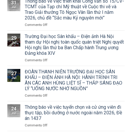
Thông báo về việc triển khai Công văn số 15/CV-
31
TCMT của Tạp chí Mỹ thuật về Cuộc thi vẽ và
Jul
Trao Giải thưởng Tô Ngọc Vân lần thứ I năm
2026, chủ đề “Sắc màu Kỷ nguyên mới”
on
Comments Off
Thông
báo
Trường Đại học Sân khấu – Điện ảnh Hà Nội
29
về
tham dự Hội nghị toàn quốc quán triệt Nghị quyết
Jul
việc
Hội nghị lần thứ ba Ban Chấp hành Trung ương
triển
Đảng khóa XIV
khai
Công
on
Comments Off
văn
Trường
số
Đại
ĐOÀN THANH NIÊN TRƯỜNG ĐẠI HỌC SÂN
27
15/CV-
học
KHẤU – ĐIỆN ẢNH HÀ NỘI: HÀNH TRÌNH TRI
Jul
TCMT
Sân
ÂN CÁC ANH HÙNG LIỆT SĨ – THẮP SÁNG ĐẠO
của
khấu
LÝ “UỐNG NƯỚC NHỚ NGUỒN”
Tạp
–
chí
Điện
on
Comments Off
Mỹ
ảnh
ĐOÀN
thuật
Hà
THANH
Thông báo về việc tuyển chọn và cử ứng viên đi
24
về
Nội
NIÊN
thực tập, bồi dưỡng ở nước ngoài năm 2026, Đề
Jul
Cuộc
tham
TRƯỜNG
án 1437
thi
dự
ĐẠI
vẽ
Hội
on
Comments Off
HỌC
và
nghị
Thông
SÂN