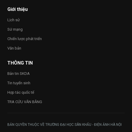
–
Happy
Giới thiệu
Vietnam
2026”
Lịch sử
trong
toàn
Sứ mạng
Trường
Chiến lược phát triển
Văn bản
THÔNG TIN
Bản tin SKDA
Tin tuyển sinh
Hợp tác quốc tế
TRA CỨU VĂN BẰNG
BẢN QUYỀN THUỘC VỀ TRƯỜNG ĐẠI HỌC SÂN KHẤU - ĐIỆN ẢNH HÀ NỘI