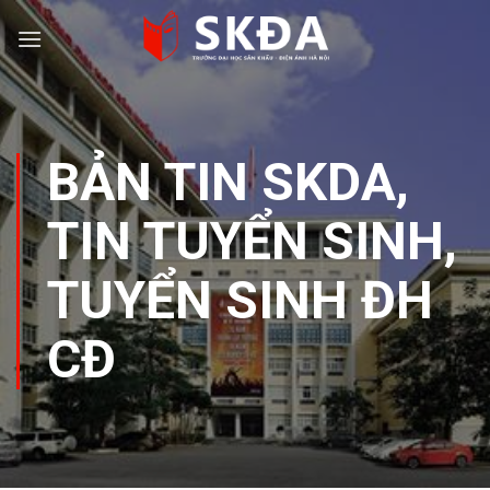
Skip
to
content
BẢN TIN SKDA
,
TIN TUYỂN SINH
,
TUYỂN SINH ĐH
CĐ