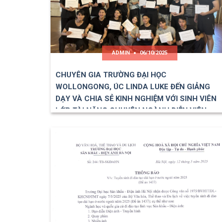
ADMIN
06/10/2025
CHUYÊN GIA TRƯỜNG ĐẠI HỌC
WOLLONGONG, ÚC LINDA LUKE ĐẾN GIẢNG
DẠY VÀ CHIA SẺ KINH NGHIỆM VỚI SINH VIÊN
LỚP TÀI NĂNG CHUYÊN NGÀNH DIỄN VIÊN
KỊCH – ĐIỆN…