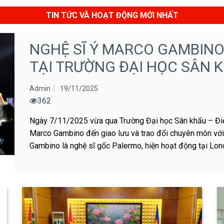
TIN TỨC VÀ HOẠT ĐỘNG MỚI NHẤT
NGHỆ SĨ Ý MARCO GAMBINO
TẠI TRƯỜNG ĐẠI HỌC SÂN 
Admin
19/11/2025
362
Ngày 7/11/2025 vừa qua Trường Đại học Sân khấu – Điệ
Marco Gambino đến giao lưu và trao đổi chuyên môn với 
Gambino là nghệ sĩ gốc Palermo, hiện hoạt động tại Londo