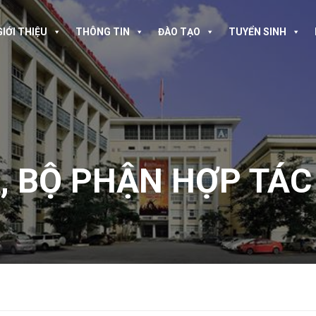
GIỚI THIỆU
THÔNG TIN
ĐÀO TẠO
TUYỂN SINH
A
,
BỘ PHẬN HỢP TÁC