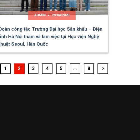
ADMIN
29/04/2025
Đoàn công tác Trường Đại học Sân khấu – Điện
ảnh Hà Nội thăm và làm việc tại Học viện Nghệ
thuật Seoul, Hàn Quốc
1
2
3
4
5
…
8