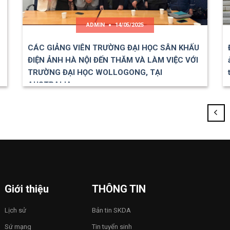
ADMIN
14/05/2025
CÁC GIẢNG VIÊN TRƯỜNG ĐẠI HỌC SÂN KHẤU
ĐIỆN ẢNH HÀ NỘI ĐẾN THĂM VÀ LÀM VIỆC VỚI
TRƯỜNG ĐẠI HỌC WOLLOGONG, TẠI
AUSTRALIA
Giới thiệu
THÔNG TIN
Lịch sử
Bản tin SKDA
Sứ mạng
Tin tuyển sinh