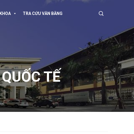
KHOA
TRA CỨU VĂN BẰNG
 QUỐC TẾ