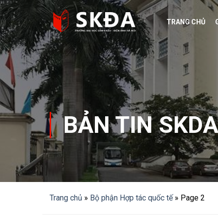
Skip
to
TRANG CHỦ
content
BẢN TIN SKD
Trang chủ
»
Bộ phận Hợp tác quốc tế
»
Page 2