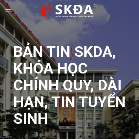
Skip
to
content
BẢN TIN SKDA
,
KHÓA HỌC
CHÍNH QUY, DÀI
HẠN
,
TIN TUYỂN
SINH