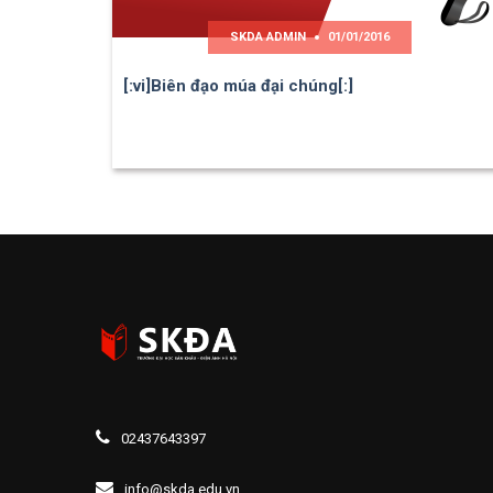
SKDA ADMIN
01/01/2016
[:vi]Biên đạo múa đại chúng[:]
02437643397
info@skda.edu.vn