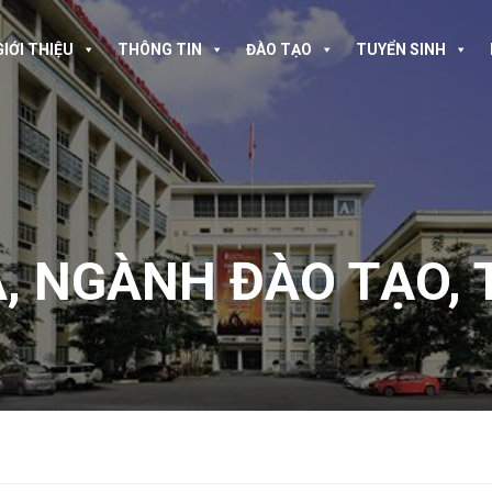
GIỚI THIỆU
THÔNG TIN
ĐÀO TẠO
TUYỂN SINH
A
,
NGÀNH ĐÀO TẠO
,