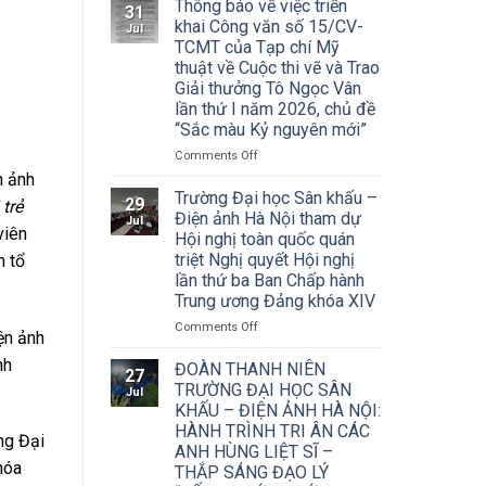
Thông báo về việc triển
31
khai Công văn số 15/CV-
Jul
TCMT của Tạp chí Mỹ
thuật về Cuộc thi vẽ và Trao
Giải thưởng Tô Ngọc Vân
lần thứ I năm 2026, chủ đề
“Sắc màu Kỷ nguyên mới”
on
Comments Off
Thông
n ảnh
báo
Trường Đại học Sân khấu –
29
 trẻ
về
Điện ảnh Hà Nội tham dự
Jul
việc
viên
Hội nghị toàn quốc quán
triển
triệt Nghị quyết Hội nghị
n tổ
khai
lần thứ ba Ban Chấp hành
Công
Trung ương Đảng khóa XIV
văn
số
on
Comments Off
ện ảnh
15/CV-
Trường
TCMT
nh
Đại
ĐOÀN THANH NIÊN
27
của
học
TRƯỜNG ĐẠI HỌC SÂN
Jul
Tạp
Sân
KHẤU – ĐIỆN ẢNH HÀ NỘI:
chí
khấu
HÀNH TRÌNH TRI ÂN CÁC
Mỹ
–
ng Đại
ANH HÙNG LIỆT SĨ –
thuật
Điện
hóa
về
THẮP SÁNG ĐẠO LÝ
ảnh