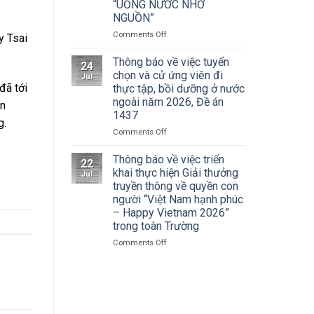
Cuộc
“UỐNG NƯỚC NHỚ
Hà
thi
NGUỒN”
Nội
vẽ
tham
on
Comments Off
và
y Tsai
dự
ĐOÀN
Trao
Hội
THANH
Thông báo về việc tuyển
Giải
nghị
24
NIÊN
thưởng
chọn và cử ứng viên đi
toàn
Jul
TRƯỜNG
Tô
đã tới
thực tập, bồi dưỡng ở nước
quốc
ĐẠI
Ngọc
quán
ngoài năm 2026, Đề án
ăn
HỌC
Vân
triệt
1437
SÂN
lần
g.
Nghị
KHẤU
thứ
on
Comments Off
quyết
–
I
Thông
Hội
ĐIỆN
năm
báo
Thông báo về việc triển
nghị
22
ẢNH
2026,
về
khai thực hiện Giải thưởng
lần
Jul
HÀ
chủ
việc
thứ
truyền thông về quyền con
NỘI:
đề
tuyển
ba
người “Việt Nam hạnh phúc
HÀNH
“Sắc
chọn
Ban
– Happy Vietnam 2026”
TRÌNH
màu
và
Chấp
trong toàn Trường
TRI
Kỷ
cử
hành
ÂN
nguyên
ứng
Trung
on
Comments Off
CÁC
mới”
viên
ương
Thông
ANH
đi
Đảng
báo
HÙNG
thực
khóa
về
LIỆT
tập,
XIV
việc
SĨ
bồi
triển
–
dưỡng
khai