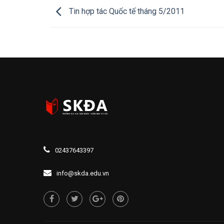
Tin hợp tác Quốc tế tháng 5/2011
02437643397
info@skda.edu.vn