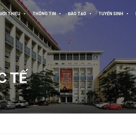
GIỚI THIỆU
THÔNG TIN
ĐÀO TẠO
TUYỂN SINH
C TẾ