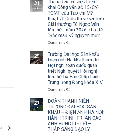
Thông báo về việc triển
31
khai Công văn số 15/CV-
Jul
TCMT của Tạp chí Mỹ
thuật về Cuộc thi vẽ và Trao
Giải thưởng Tô Ngọc Vân
lần thứ I năm 2026, chủ đề
“Sắc màu Kỷ nguyên mới”
on
Comments Off
Thông
báo
Trường Đại học Sân khấu –
29
về
Điện ảnh Hà Nội tham dự
Jul
việc
Hội nghị toàn quốc quán
triển
triệt Nghị quyết Hội nghị
khai
lần thứ ba Ban Chấp hành
Công
Trung ương Đảng khóa XIV
văn
số
on
Comments Off
15/CV-
Trường
TCMT
Đại
ĐOÀN THANH NIÊN
27
của
học
TRƯỜNG ĐẠI HỌC SÂN
Jul
Tạp
Sân
KHẤU – ĐIỆN ẢNH HÀ NỘI:
chí
khấu
HÀNH TRÌNH TRI ÂN CÁC
Mỹ
–
ANH HÙNG LIỆT SĨ –
thuật
Điện
er
về
THẮP SÁNG ĐẠO LÝ
ảnh