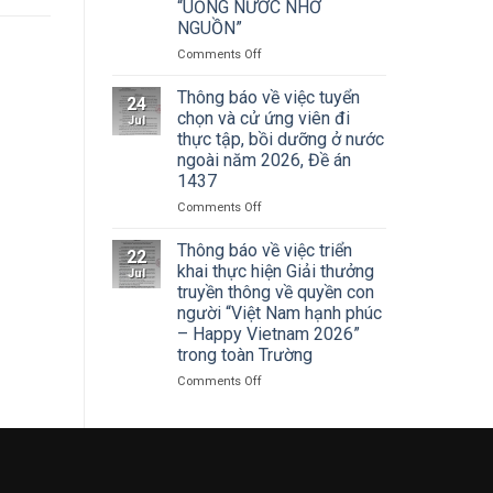
Cuộc
“UỐNG NƯỚC NHỚ
Hà
thi
NGUỒN”
Nội
vẽ
tham
on
Comments Off
và
dự
ĐOÀN
Trao
Hội
THANH
Thông báo về việc tuyển
Giải
nghị
24
NIÊN
thưởng
chọn và cử ứng viên đi
toàn
Jul
TRƯỜNG
Tô
thực tập, bồi dưỡng ở nước
quốc
ĐẠI
Ngọc
quán
ngoài năm 2026, Đề án
HỌC
Vân
triệt
1437
SÂN
lần
Nghị
KHẤU
thứ
on
Comments Off
quyết
–
I
Thông
Hội
ĐIỆN
năm
báo
Thông báo về việc triển
nghị
22
ẢNH
2026,
về
khai thực hiện Giải thưởng
lần
Jul
HÀ
chủ
việc
thứ
truyền thông về quyền con
NỘI:
đề
tuyển
ba
người “Việt Nam hạnh phúc
HÀNH
“Sắc
chọn
Ban
– Happy Vietnam 2026”
TRÌNH
màu
và
Chấp
trong toàn Trường
TRI
Kỷ
cử
hành
ÂN
nguyên
ứng
Trung
on
Comments Off
CÁC
mới”
viên
ương
Thông
ANH
đi
Đảng
báo
HÙNG
thực
khóa
về
LIỆT
tập,
XIV
việc
SĨ
bồi
triển
–
dưỡng
khai