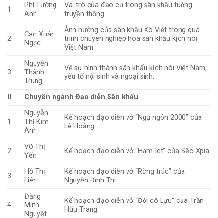
Phí Tường
Vai trò của đạo cụ trong sân khấu tuồng
1.
Anh
truyền thống
Ảnh hưởng của sân khấu Xô Viết trong quá
Cao Xuân
2.
trình chuyên nghiệp hoá sân khấu kịch nói
Ngọc
Việt Nam
Nguyễn
Về sự hình thành sân khấu kịch nói Việt Nam,
3.
Thành
yếu tố nội sinh và ngoại sinh.
Trung
II
Chuyên ngành Đạo diễn Sân khấu
Nguyễn
Kế hoạch đạo diễn vở “Ngụ ngôn 2000” của
1.
Thị Kim
Lê Hoàng
Anh
Võ Thị
2.
Kế hoạch đạo diễn vở “Ham-let” của Sếc-Xpia
Yến
Hồ Thị
Kế hoạch đạo diễn vở “Rừng trúc” của
3.
Liên
Nguyễn Đình Thi
Đặng
Kế hoạch đạo diễn vở “Đời cô Lựu” của Trần
4.
Minh
Hữu Trang
Nguyệt