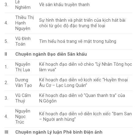
Lê
3.
Về sân khấu truyền thanh
Nghiêm
Thiều Thị
Sự hình thành và phát triển của kịch hát bài
4.
Hạnh
chòi từ góc độ đặc trưng thể loại
Nguyên
Vũ Đình
5.
Tìm hiểu hoá trang vẽ mặt trong tuồng
Toán
II
Chuyên ngành Đạo diễn Sân khấu
Nguyễn
Kế hoạch đạo diễn vở chèo “Lý Nhân Tông học
1.
Thị Lụa
làm vua”
Dương
Kế hoạch đạo diễn vở kịch xiếc “Huyền thoại
2.
Văn Tạo
Âu Cơ – Lạc Long Quân”
Vũ Cẩm
Kế hoạch đạo diễn vở “Quan thanh tra” của
3.
Thuý
N.Gôgôn
Nguyễn
Kế hoạch đạo diễn vở diễn kịch xiếc “Đam San
4.
Ngọc
– Người anh hùng”
Trúc
III
Chuyên ngành Lý luận Phê bình Điện ảnh