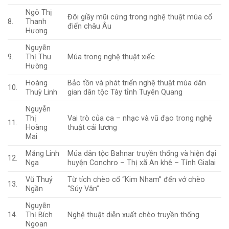
Ngô Thị
Đôi giầy mũi cứng trong nghệ thuật múa cổ
8.
Thanh
điển châu Âu
Hương
Nguyễn
9.
Thị Thu
Múa trong nghệ thuật xiếc
Hường
Hoàng
Bảo tồn và phát triển nghệ thuật múa dân
10.
Thuỳ Linh
gian dân tộc Tày tỉnh Tuyên Quang
Nguyễn
Thị
Vai trò của ca – nhạc và vũ đạo trong nghệ
11.
Hoàng
thuật cải lương
Mai
Măng Linh
Múa dân tộc Bahnar truyền thống và hiện đại
12.
Nga
huyện Conchro – Thị xã An khê – Tỉnh Gialai
Vũ Thuý
Từ tích chèo cổ “Kim Nham” đến vở chèo
13.
Ngần
“Súy Vân”
Nguyễn
14.
Thị Bích
Nghệ thuật diễn xuất chèo truyền thống
Ngoan