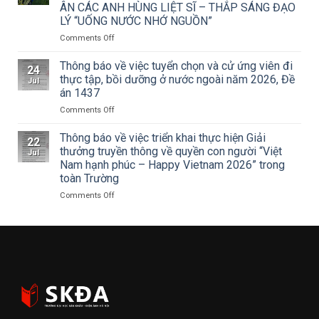
Sân
ÂN CÁC ANH HÙNG LIỆT SĨ – THẮP SÁNG ĐẠO
của
khấu
LÝ “UỐNG NƯỚC NHỚ NGUỒN”
Tạp
–
chí
Điện
on
Comments Off
Mỹ
ảnh
ĐOÀN
thuật
Hà
THANH
Thông báo về việc tuyển chọn và cử ứng viên đi
24
về
Nội
NIÊN
thực tập, bồi dưỡng ở nước ngoài năm 2026, Đề
Jul
Cuộc
tham
TRƯỜNG
án 1437
thi
dự
ĐẠI
vẽ
Hội
on
Comments Off
HỌC
và
nghị
Thông
SÂN
Trao
toàn
báo
KHẤU
Thông báo về việc triển khai thực hiện Giải
22
Giải
quốc
về
–
thưởng truyền thông về quyền con người “Việt
Jul
thưởng
quán
việc
ĐIỆN
Nam hạnh phúc – Happy Vietnam 2026” trong
Tô
triệt
tuyển
ẢNH
toàn Trường
Ngọc
Nghị
chọn
HÀ
Vân
quyết
và
NỘI:
on
Comments Off
lần
Hội
cử
HÀNH
Thông
thứ
nghị
ứng
TRÌNH
báo
I
lần
viên
TRI
về
năm
thứ
đi
ÂN
việc
2026,
ba
thực
CÁC
triển
chủ
Ban
tập,
ANH
khai
đề
Chấp
bồi
HÙNG
thực
“Sắc
hành
dưỡng
LIỆT
hiện
màu
Trung
ở
SĨ
Giải
Kỷ
ương
nước
–
thưởng