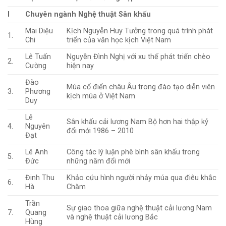
I
Chuyên ngành Nghệ thuật Sân khấu
Mai Diệu
Kịch Nguyễn Huy Tưởng trong quá trình phát
1.
Chi
triển của văn học kịch Việt Nam
Lê Tuấn
Nguyễn Đình Nghị với xu thế phát triển chèo
2.
Cường
hiện nay
Đào
Múa cổ điển châu Âu trong đào tạo diễn viên
3.
Phương
kịch múa ở Việt Nam
Duy
Lê
Sân khấu cải lương Nam Bộ hơn hai thập kỷ
4.
Nguyên
đổi mới 1986 – 2010
Đạt
Lê Anh
Công tác lý luận phê bình sân khấu trong
5.
Đức
những năm đổi mới
Đinh Thu
Khảo cứu hình người nhảy múa qua điêu khắc
6.
Hà
Chăm
Trần
Sự giao thoa giữa nghệ thuật cải lương Nam
7.
Quang
và nghệ thuật cải lương Bắc
Hùng