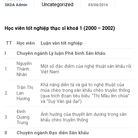
Uncategorized
SKDA Admin
03/04/2016
Học viên tốt nghiệp thạc sĩ khoá 1 (2000 – 2002)
TT
Học viên
Luận văn tốt nghiệp
I
Chuyên ngành Lý luận Phê bình Sân khấu
Nguyễn
Một số đặc điểm của nghệ thuật sân khấu rối
1.
Thành
Việt Nam
Nhân
Khả năng diễn tả và giá trị nghệ thuật của
Trần Thị
múa chèo trong sân khấu chèo truyền thống
2.
Lan
(qua trích đoạn tiêu biểu: “Thị Mầu lên chùa”
Hương
và “Suý Vân giả dại”)
Đinh
Ảnh hưởng của thuyết âm dương trong sân
3.
Quang
khấu chèo truyền thống
Trung
II
Chuyên ngành Đạo diễn Sân khấu