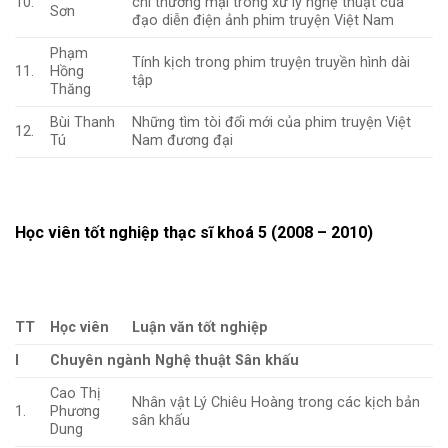
10.
chí thương mại trong xử lý nghệ thuật của
Sơn
đạo diễn điện ảnh phim truyện Việt Nam
Phạm
Tính kịch trong phim truyện truyền hình dài
11.
Hồng
tập
Thăng
Bùi Thanh
Những tìm tòi đổi mới của phim truyện Việt
12.
Tú
Nam đương đại
Học viên tốt nghiệp thạc sĩ khoá 5 (2008 – 2010)
TT
Học viên
Luận văn tốt nghiệp
I
Chuyên ngành Nghệ thuật Sân khấu
Cao Thị
Nhân vật Lý Chiêu Hoàng trong các kịch bản
1.
Phương
sân khấu
Dung