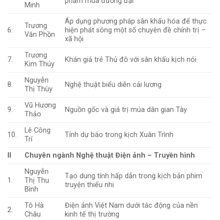
phẩm múa đương đại
Minh
Áp dụng phương pháp sân khấu hóa để thực
Trương
6.
hiện phát sóng một số chuyên đề chính trị –
Văn Phồn
xã hội
Trương
7.
Khán giả trẻ Thủ đô với sân khấu kịch nói
Kim Thúy
Nguyễn
8.
Nghệ thuật biểu diễn cải lương
Thị Thùy
Vũ Hương
9.
Nguồn gốc và giá trị múa dân gian Tày
Thảo
Lê Công
10.
Tính dự báo trong kịch Xuân Trình
Trí
II
Chuyên ngành Nghệ thuật Điện ảnh – Truyền hình
Nguyễn
Tạo dung tính hấp dẫn trong kịch bản phim
1.
Thị Thu
truyện thiếu nhi
Bình
Tô Hà
Điện ảnh Việt Nam dưới tác động của nền
2.
Châu
kinh tế thị trường