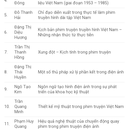
4.
Đông
liệu Việt Nam (giai đoạn 1953 – 1985)
Đỗ Thanh
Chỉ đạo diễn xuất trong thực tế làm phim
5.
Hải
truyền hình dài tập Việt Nam
Đặng Thị
Kịch bản phim truyện truyền hình Việt Nam –
6.
Diệu
Những nhận thức từ thực tiễn
Hương
Trần Thị
7.
Thanh
Xung đột – Kịch tính trong phim truyện
Hồng
Đặng Thị
8.
Thái
Một số thủ pháp xử lý phần kết trong điện ảnh
Huyền
Ngô Tạo
Ngôn ngữ tạo hình điện ảnh trong sự phát
9.
Kim
triển của khoa học kỹ thuật
Trần
10.
Quang
Thiết kế mỹ thuật trong phim truyện Việt Nam
Minh
Phạm Huy
Hiệu quả nghệ thuật của chuyển động quay
11.
Quang
phim trong phim truyện điện ảnh