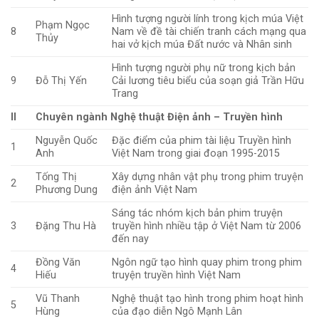
Hình tượng người lính trong kịch múa Việt
Phạm Ngọc
8
Nam về đề tài chiến tranh cách mạng qua
Thủy
hai vở kịch múa Đất nước và Nhân sinh­
Hình tượng người phụ nữ trong kịch bản
9
Đỗ Thị Yến
Cải lương tiêu biểu của soạn giả Trần Hữu
Trang
II
Chuyên ngành Nghệ thuật Điện ảnh – Truyền hình
Nguyễn Quốc
Đặc điểm của phim tài liệu Truyền hình
1
Anh
Việt Nam trong giai đoạn 1995-2015
Tống Thị
Xây dựng nhân vật phụ trong phim truyện
2
Phương Dung
điện ảnh Việt Nam
Sáng tác nhóm kịch bản phim truyện
3
Đặng Thu Hà
truyền hình nhiều tập ở Việt Nam từ 2006
đến nay
Đồng Văn
Ngôn ngữ tạo hình quay phim trong phim
4
Hiếu
truyện truyền hình Việt Nam
Vũ Thanh
Nghệ thuật tạo hình trong phim hoạt hình
5
Hùng
của đạo diễn Ngô Mạnh Lân