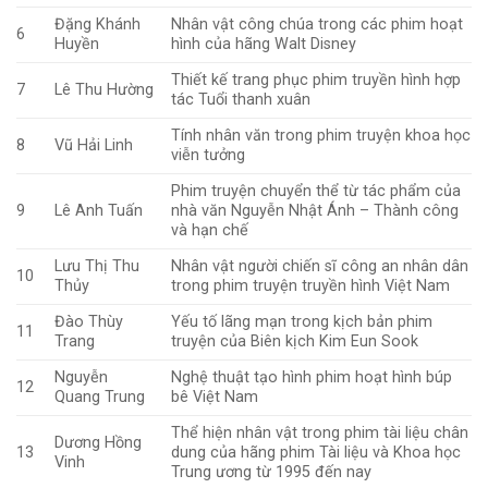
Đặng Khánh
Nhân vật công chúa trong các phim hoạt
6
Huyền
hình của hãng Walt Disney
Thiết kế trang phục phim truyền hình hợp
7
Lê Thu Hường
tác Tuổi thanh xuân
Tính nhân văn trong phim truyện khoa học
8
Vũ Hải Linh
viễn tưởng
Phim truyện chuyển thể từ tác phẩm của
9
Lê Anh Tuấn
nhà văn Nguyễn Nhật Ánh – Thành công
và hạn chế
Lưu Thị Thu
Nhân vật người chiến sĩ công an nhân dân
10
Thủy
trong phim truyện truyền hình Việt Nam
Đào Thùy
Yếu tố lãng mạn trong kịch bản phim
11
Trang
truyện của Biên kịch Kim Eun Sook
Nguyễn
Nghệ thuật tạo hình phim hoạt hình búp
12
Quang Trung
bê Việt Nam
Thể hiện nhân vật trong phim tài liệu chân
Dương Hồng
13
dung của hãng phim Tài liệu và Khoa học
Vinh
Trung ương từ 1995 đến nay