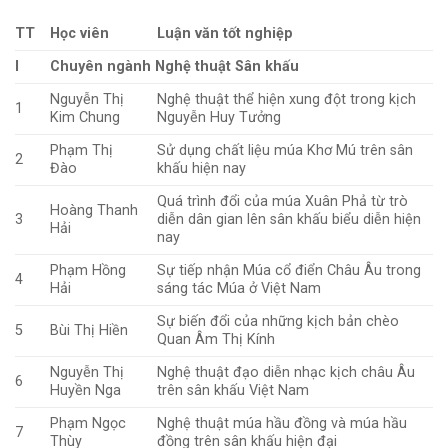
TT
Học viên
Luận văn tốt nghiệp
I
Chuyên ngành Nghệ thuật Sân khấu
Nguyễn Thị
Nghệ thuật thể hiện xung đột trong kịch
1
Kim Chung
Nguyễn Huy Tưởng
Phạm Thị
Sử dụng chất liệu múa Khơ Mú trên sân
2
Đào
khấu hiện nay
Quá trình đổi của múa Xuân Phả từ trò
Hoàng Thanh
3
diễn dân gian lên sân khấu biểu diễn hiện
Hải
nay
Phạm Hồng
Sự tiếp nhận Múa cổ điển Châu Âu trong
4
Hải
sáng tác Múa ở Việt Nam
Sự biến đổi của những kịch bản chèo
5
Bùi Thị Hiền
Quan Âm Thị Kính
Nguyễn Thị
Nghệ thuật đạo diễn nhạc kịch châu Âu
6
Huyền Nga
trên sân khấu Việt Nam
Phạm Ngọc
Nghệ thuật múa hầu đồng và múa hầu
7
Thùy
đồng trên sân khấu hiện đại