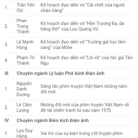
Trần Yến
Kế hoạch đạo diễn vở “Cái chết của người
1.
Chi
chào hàng”
Phan
Kế hoạch đạo diễn vở “Hồn Trương Ba, da
2.
Trọng
hàng thịt” của Lưu Quang Vũ
Thành
Lê Mạnh
Kế hoạch đạo diễn vở “Trưởng giả học làm
3.
Hùng
sang” của Môlie
Phạm Trí
Kế hoạch đạo diễn vở “Lôi vũ” của tác giả Tào
4.
Thành
Ngu
III
Chuyên ngành Lý luận Phê bình Điện ảnh
Nguyễn
Sáng tác phim truyện Việt Nam những năm
1.
Danh
đổi mới
Dương
Lê Cẩm
Những đổi mới của phim truyện Việt Nam về
2.
Lượng
đề tài chiến tranh từ sau năm 1975
IV
Chuyên ngành Biên kịch Điện ảnh
Lưu Duy
1.
Vai trò của sự kiện trong cốt truyện phim
Hùng