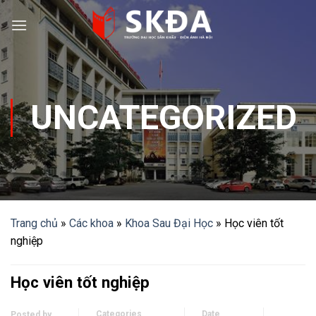
Skip
to
content
UNCATEGORIZED
Trang chủ
»
Các khoa
»
Khoa Sau Đại Học
»
Học viên tốt
nghiệp
Học viên tốt nghiệp
Categories
Date
Posted by