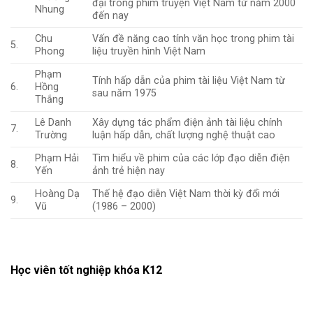
đại trong phim truyện Việt Nam từ năm 2000
Nhung
đến nay
Chu
Vấn đề năng cao tính văn học trong phim tài
5.
Phong
liệu truyền hình Việt Nam
Phạm
Tính hấp dẫn của phim tài liệu Việt Nam từ
6.
Hồng
sau năm 1975
Thắng
Lê Danh
Xây dựng tác phẩm điện ảnh tài liệu chính
7.
Trường
luận hấp dẫn, chất lượng nghệ thuật cao
Phạm Hải
Tìm hiểu về phim của các lớp đạo diễn điện
8.
Yến
ảnh trẻ hiện nay
Hoàng Dạ
Thế hệ đạo diễn Việt Nam thời kỳ đổi mới
9.
Vũ
(1986 – 2000)
Học viên tốt nghiệp khóa K12