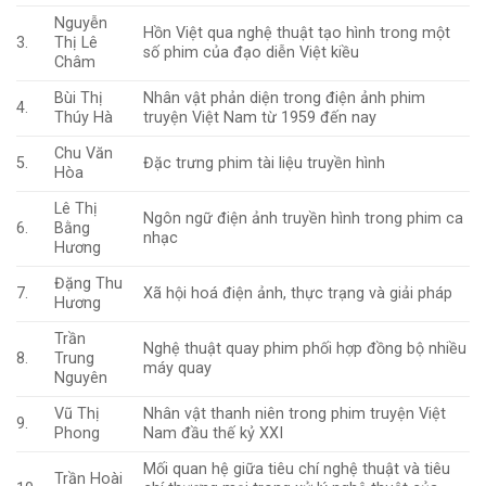
Nguyễn
Hồn Việt qua nghệ thuật tạo hình trong một
3.
Thị Lê
số phim của đạo diễn Việt kiều
Châm
Bùi Thị
Nhân vật phản diện trong điện ảnh phim
4.
Thúy Hà
truyện Việt Nam từ 1959 đến nay
Chu Văn
5.
Đặc trưng phim tài liệu truyền hình
Hòa
Lê Thị
Ngôn ngữ điện ảnh truyền hình trong phim ca
6.
Bằng
nhạc
Hương
Đặng Thu
7.
Xã hội hoá điện ảnh, thực trạng và giải pháp
Hương
Trần
Nghệ thuật quay phim phối hợp đồng bộ nhiều
8.
Trung
máy quay
Nguyên
Vũ Thị
Nhân vật thanh niên trong phim truyện Việt
9.
Phong
Nam đầu thế kỷ XXI
Mối quan hệ giữa tiêu chí nghệ thuật và tiêu
Trần Hoài