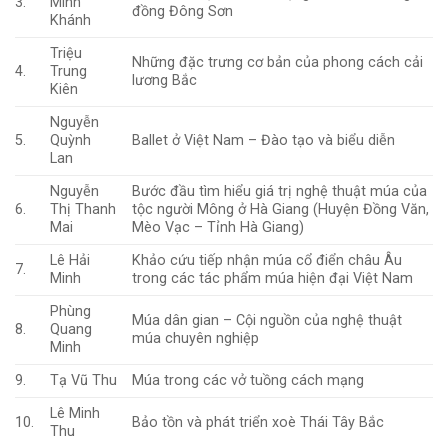
3.
Minh
đồng Đông Sơn
Khánh
Triệu
Những đặc trưng cơ bản của phong cách cải
4.
Trung
lương Bắc
Kiên
Nguyễn
5.
Quỳnh
Ballet ở Việt Nam – Đào tạo và biểu diễn
Lan
Nguyễn
Bước đầu tìm hiểu giá trị nghệ thuật múa của
6.
Thị Thanh
tộc người Mông ở Hà Giang (Huyện Đồng Văn,
Mai
Mèo Vạc – Tỉnh Hà Giang)
Lê Hải
Khảo cứu tiếp nhận múa cổ điển châu Âu
7.
Minh
trong các tác phẩm múa hiện đại Việt Nam
Phùng
Múa dân gian – Cội nguồn của nghệ thuật
8.
Quang
múa chuyên nghiệp
Minh
9.
Tạ Vũ Thu
Múa trong các vở tuồng cách mạng
Lê Minh
10.
Bảo tồn và phát triển xoè Thái Tây Bắc
Thu