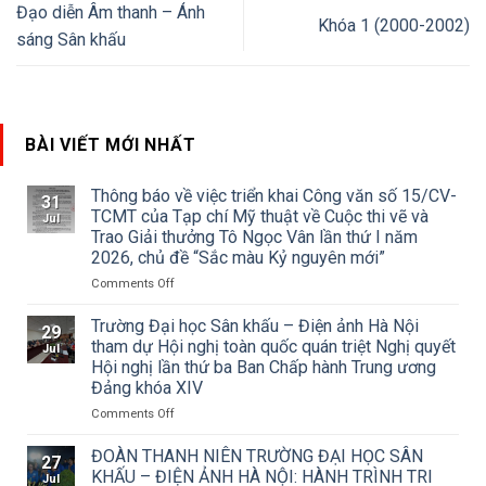
Đạo diễn Âm thanh – Ánh
Khóa 1 (2000-2002)
sáng Sân khấu
BÀI VIẾT MỚI NHẤT
Thông báo về việc triển khai Công văn số 15/CV-
31
TCMT của Tạp chí Mỹ thuật về Cuộc thi vẽ và
Jul
Trao Giải thưởng Tô Ngọc Vân lần thứ I năm
2026, chủ đề “Sắc màu Kỷ nguyên mới”
on
Comments Off
Thông
báo
Trường Đại học Sân khấu – Điện ảnh Hà Nội
29
về
tham dự Hội nghị toàn quốc quán triệt Nghị quyết
Jul
việc
Hội nghị lần thứ ba Ban Chấp hành Trung ương
triển
Đảng khóa XIV
khai
Công
on
Comments Off
văn
Trường
số
Đại
ĐOÀN THANH NIÊN TRƯỜNG ĐẠI HỌC SÂN
27
15/CV-
học
KHẤU – ĐIỆN ẢNH HÀ NỘI: HÀNH TRÌNH TRI
Jul
TCMT