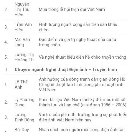
Nguyễn
2.
Thị Thu
Múa trong lễ hội hiện đại Việt Nam
Hiền
Trần Văn
Hình tượng người cộng sản trên sân khấu
3.
Hiếu
chèo
Mai Văn
Đặc điểm và giá trị nghệ thuật của ca từ
4.
Lạng
trong chèo
Lương Thị
5.
Về nghệ thuật biểu diễn hề chèo truyền thống
Hoàng Thi
II
Chuyên ngành Nghệ thuật Điện ảnh – Truyền hình
Ảnh hưởng của dòng tranh dân gian Đông Hồ
Lê Thế
1.
tới nghệ thuật tạo hình trong phim hoạt hình
Anh
Việt Nam
Lý Phương
Phim tài liệu Việt Nam thời kỳ đổi mới, một số
2.
Dung
thành tựu và hạn chế (giai đoạn 1986 – 2006)
Lương
Vai trò của phim thị trường trong sự phát triển
3.
Đình Dũng
điện ảnh Việt Nam hiện nay
Bùi Duy
Nhân cách con người mới trong điện ảnh tài