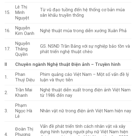
Lê Thị
Từ vũ đạo tuồng đến hệ thống cơ bản múa
15.
Minh
sân khấu truyền thống
Nguyệt
Nguyễn
16.
Nghệ thuật múa trong diễn xướng Xuân Phả
Kim Oanh
Nguyễn
GS. NSND Trần Bảng với sự nghiệp bảo tồn và
17.
Thăng
phát triển nghệ thuật chèo
Quyền
II
Chuyên ngành Nghệ thuật Điện ảnh – Truyền hình
Phan
Phim quảng cáo Việt Nam – Một số vấn đề lý
1.
Thuý Diệu
luận và thực tiễn
Trần Mai
Nghệ thuật diễn xuất trong điện ảnh Việt Nam
2.
Khanh
từ 1986 đến nay
Phạm
3.
Ngọc Hà
Nhân vật nữ trong điện ảnh Việt Nam hiện nay
Lê
Vấn đề phát triển tính cách nhân vật và xây
Đoàn Thị
dựng hình tượng người phụ nữ Việt Nam hiện
4.
Phương