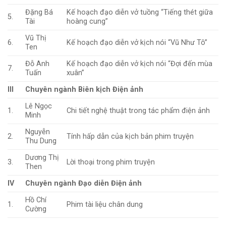
Đặng Bá
Kế hoạch đạo diễn vở tuồng “Tiếng thét giữa
5.
Tài
hoàng cung”
Vũ Thị
6.
Kế hoạch đạo diễn vở kịch nói “Vũ Như Tô”
Ten
Đỗ Anh
Kế hoạch đạo diễn vở kịch nói “Đợi đến mùa
7.
Tuấn
xuân”
III
Chuyên ngành Biên kịch Điện ảnh
Lê Ngọc
1.
Chi tiết nghệ thuật trong tác phẩm điện ảnh
Minh
Nguyễn
2.
Tính hấp dẫn của kịch bản phim truyện
Thu Dung
Dương Thị
3.
Lời thoại trong phim truyện
Then
IV
Chuyên ngành Đạo diễn Điện ảnh
Hồ Chí
1.
Phim tài liệu chân dung
Cường