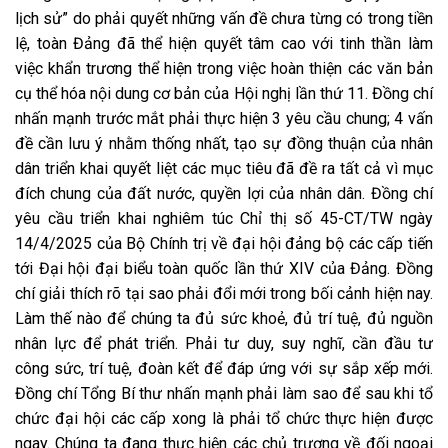
lịch sử” do phải quyết những vấn đề chưa từng có trong tiền
lệ, toàn Đảng đã thể hiện quyết tâm cao với tinh thần làm
việc khẩn trương thể hiện trong việc hoàn thiện các văn bản
cụ thể hóa nội dung cơ bản của Hội nghị lần thứ 11. Đồng chí
nhấn mạnh trước mắt phải thực hiện 3 yêu cầu chung; 4 vấn
đề cần lưu ý nhằm thống nhất, tạo sự đồng thuận của nhân
dân triển khai quyết liệt các mục tiêu đã đề ra tất cả vì mục
đích chung của đất nước, quyền lợi của nhân dân. Đồng chí
yêu cầu triển khai nghiêm túc Chỉ thị số 45-CT/TW ngày
14/4/2025 của Bộ Chính trị về đại hội đảng bộ các cấp tiến
tới Đại hội đại biểu toàn quốc lần thứ XIV của Đảng. Đồng
chí giải thích rõ tại sao phải đổi mới trong bối cảnh hiện nay.
Làm thế nào để chúng ta đủ sức khoẻ, đủ trí tuệ, đủ nguồn
nhân lực để phát triển. Phải tư duy, suy nghĩ, cần đầu tư
công sức, trí tuệ, đoàn kết để đáp ứng với sự sắp xếp mới.
Đồng chí Tổng Bí thư nhấn mạnh phải làm sao để sau khi tổ
chức đại hội các cấp xong là phải tổ chức thực hiện được
ngay. Chúng ta đang thực hiện các chủ trương về đối ngoại