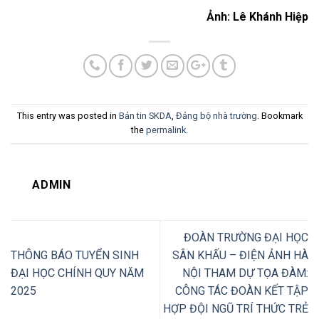
Ảnh: Lê Khánh Hiệp
This entry was posted in
Bản tin SKDA
,
Đảng bộ nhà trường
. Bookmark
the
permalink
.
ADMIN
ĐOÀN TRƯỜNG ĐẠI HỌC
THÔNG BÁO TUYỂN SINH
SÂN KHẤU – ĐIỆN ẢNH HÀ
ĐẠI HỌC CHÍNH QUY NĂM
NỘI THAM DỰ TỌA ĐÀM:
2025
CÔNG TÁC ĐOÀN KẾT TẬP
HỢP ĐỘI NGŨ TRÍ THỨC TRẺ