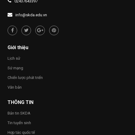
02437643397
Đề
LÝ
quyền
án
“UỐNG
con
1437
NƯỚC
người
info@skda.edu.vn
NHỚ
“Việt
NGUỒN”
Nam
hạnh
phúc
–
Happy
Giới thiệu
Vietnam
2026”
Lịch sử
trong
toàn
Sứ mạng
Trường
Chiến lược phát triển
Văn bản
THÔNG TIN
Bản tin SKDA
Tin tuyển sinh
Hợp tác quốc tế