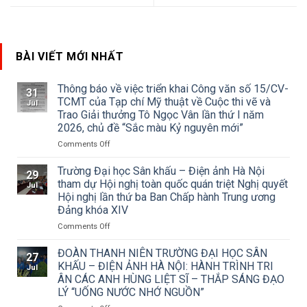
BÀI VIẾT MỚI NHẤT
Thông báo về việc triển khai Công văn số 15/CV-
31
TCMT của Tạp chí Mỹ thuật về Cuộc thi vẽ và
Jul
Trao Giải thưởng Tô Ngọc Vân lần thứ I năm
2026, chủ đề “Sắc màu Kỷ nguyên mới”
on
Comments Off
Thông
báo
Trường Đại học Sân khấu – Điện ảnh Hà Nội
29
về
tham dự Hội nghị toàn quốc quán triệt Nghị quyết
Jul
việc
Hội nghị lần thứ ba Ban Chấp hành Trung ương
triển
Đảng khóa XIV
khai
Công
on
Comments Off
văn
Trường
số
Đại
ĐOÀN THANH NIÊN TRƯỜNG ĐẠI HỌC SÂN
27
15/CV-
học
KHẤU – ĐIỆN ẢNH HÀ NỘI: HÀNH TRÌNH TRI
Jul
TCMT
Sân
ÂN CÁC ANH HÙNG LIỆT SĨ – THẮP SÁNG ĐẠO
của
khấu
LÝ “UỐNG NƯỚC NHỚ NGUỒN”
Tạp
–
chí