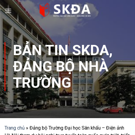
Skip
to
content
BẢN TIN SKDA
,
ĐẢNG BỘ NHÀ
TRƯỜNG
Trang chủ
»
Đảng bộ Trường Đại học Sân khấu – Điện ảnh