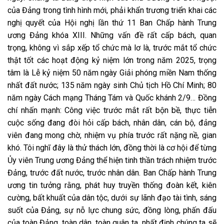
của Đảng trong tình hình mới, phải khẩn trương triển khai các
nghị quyết của Hội nghị lần thứ 11 Ban Chấp hành Trung
ương Đảng khóa XIII. Những vấn đề rất cấp bách, quan
trọng, không vì sắp xếp tổ chức mà lơ là, trước mắt tổ chức
thật tốt các hoạt động kỷ niệm lớn trong năm 2025, trọng
tâm là Lễ kỷ niệm 50 năm ngày Giải phóng miền Nam thống
nhất đất nước; 135 năm ngày sinh Chủ tịch Hồ Chí Minh; 80
năm ngày Cách mạng Tháng Tám và Quốc khánh 2/9… Đồng
chí nhấn mạnh: Công việc trước mắt rất bộn bề, thực tiễn
cuộc sống đang đòi hỏi cấp bách, nhân dân, cán bộ, đảng
viên đang mong chờ, nhiệm vụ phía trước rất nặng nề, gian
khó. Tôi nghĩ đây là thử thách lớn, đồng thời là cơ hội để từng
Ủy viên Trung ương Đảng thể hiện tinh thần trách nhiệm trước
Đảng, trước đất nước, trước nhân dân. Ban Chấp hành Trung
ương tin tưởng rằng, phát huy truyền thống đoàn kết, kiên
cường, bất khuất của dân tộc, dưới sự lãnh đạo tài tình, sáng
suốt của Đảng, sự nỗ lực chung sức, đồng lòng, phấn đấu
của toàn Đảng, toàn dân, toàn quân ta, nhất định chúng ta sẽ