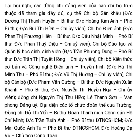
Tại hội nghị, các đồng chí đảng viên của các chi bộ trực
thuộc đã tham gia đầy đủ, cụ thể: Chi bộ Sân khấu (Đ/c
Dương Thị Thanh Huyền – Bí thư; Đ/c Hoàng Kim Anh – Phó
Bí thư; Đ/c Bùi Thị Hiền – Chi ủy viên); Chi bộ Điện ảnh (Đ/c
Phan Thị Phương Hiền – Bí thư; Đ/c Đậu Nhật Minh – Phó Bí
thư; Đ/c Phan Thuý Diệu – Chi uỷ viên); Chi bộ Đào tạo và
Quản lý học sinh, sinh viên (Đ/c Trần Phương Dung – Phó Bí
thư; Đ/c Trần Thị Tuyết Hồng – Chi ủy viên); Chi bộ Kiến thức
cơ bản và Công nghệ Điện ảnh – Truyền hình (Đ/c Hà Thị
Minh Thu – Phó Bí thư; Đ/c Vũ Thị Hường – Chi ủy viên); Chi
bộ Cán bộ (Đ/c Phạm Văn Cường – Bí thư; Đ/c Nguyễn Xuân
Khánh – Phó Bí thư; Đ/c Nguyễn Thị Huyền Nga – Chi ủy
viên); đồng chí Nguyễn Thị Thu Hiền; Lê Thanh Sơn – Văn
phòng Đảng uỷ. Đại diện các tổ chức đoàn thể của Trường:
Đồng chí Đỗ Thị Yến – Bí thư Đoàn Thanh niên Cộng sản Hồ
Chí Minh; Đ/c Trần Tuấn Anh – Phó Bí thư ĐTNCSHCM; Đ/c
Mai Quốc Anh Tú – Phó Bí thư ĐTNCSHCM; Đ/c Hoàng Dạ
Vũ – Chủ tịch Công đoàn.